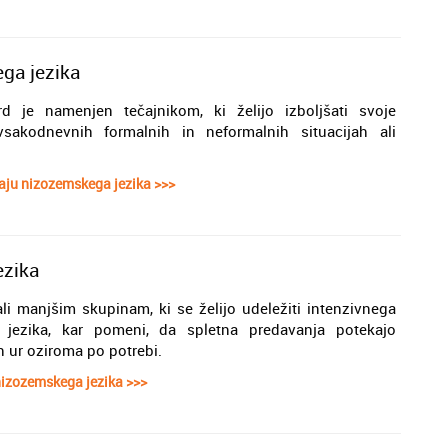
ega jezika
rd je namenjen tečajnikom, ki želijo izboljšati svoje
sakodnevnih formalnih in neformalnih situacijah ali
aju nizozemskega jezika >>>
ezika
 manjšim skupinam, ki se želijo udeležiti intenzivnega
 jezika, kar pomeni, da spletna predavanja potekajo
 ur oziroma po potrebi.
nizozemskega jezika >>>