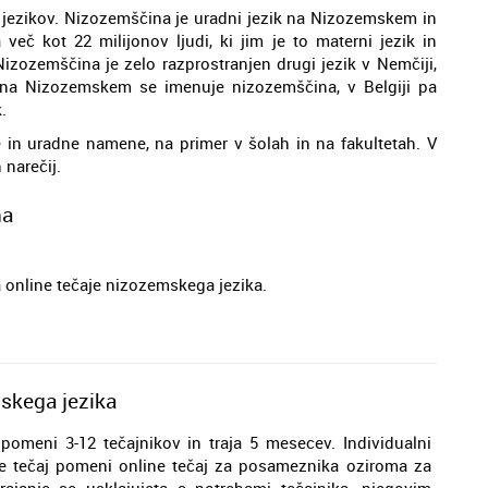
 jezikov. Nizozemščina je uradni jezik na Nizozemskem in
 več kot 22 milijonov ljudi, ki jim je to materni jezik in
 Nizozemščina je zelo razprostranjen drugi jezik v Nemčiji,
k na Nizozemskem se imenuje nizozemščina, v Belgiji pa
.
in uradne namene, na primer v šolah in na fakultetah. V
 narečij.
na
za online tečaje nizozemskega jezika.
mskega jezika
 pomeni 3-12 tečajnikov in traja 5 mesecev. Individualni
ne tečaj pomeni online tečaj za posameznika oziroma za
rajanje se usklajujeta s potrebami tečajnika, njegovim