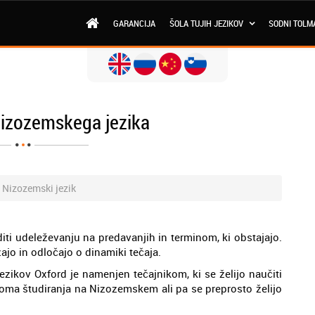
GARANCIJA
ŠOLA TUJIH JEZIKOV
SODNI TOLM
nizozemskega jezika
- Nizozemski jezik
iti udeleževanju na predavanjih in terminom, ki obstajajo.
zajo in odločajo o dinamiki tečaja.
jezikov Oxford je namenjen tečajnikom, ki se želijo naučiti
iroma študiranja na Nizozemskem ali pa se preprosto želijo