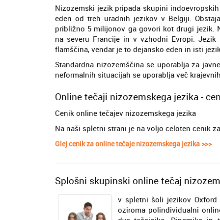
Nizozemski jezik pripada skupini indoevropskih
eden od treh uradnih jezikov v Belgiji. Obstaja
približno 5 milijonov ga govori kot drugi jezik.
na severu Francije in v vzhodni Evropi. Jezi
flamščina, vendar je to dejansko eden in isti jezik
Standardna nizozemščina se uporablja za javne 
neformalnih situacijah se uporablja več krajevnih
Online tečaji nizozemskega jezika - ce
Cenik online tečajev nizozemskega jezika
Na naši spletni strani je na voljo celoten cenik 
Glej cenik za online tečaje nizozemskega jezika >>>
Splošni skupinski online tečaj nizoze
v spletni šoli jezikov Oxford
oziroma polindividualni onli
dva tečajnika. Dinamika in t