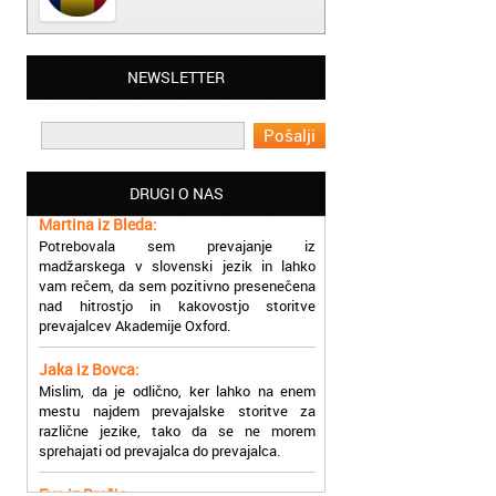
Matjaž iz Ajdovščine:
NEWSLETTER
Lahko pohvalim vse zaposlene v Akademiji
Oxford, ker so resnično profesionalni in
prevajalske storitve opravljajo hitro in
učinkoviti.
DRUGI O NAS
Martina iz Bleda:
Potrebovala sem prevajanje iz
madžarskega v slovenski jezik in lahko
vam rečem, da sem pozitivno presenečena
nad hitrostjo in kakovostjo storitve
prevajalcev Akademije Oxford.
Jaka iz Bovca:
Mislim, da je odlično, ker lahko na enem
mestu najdem prevajalske storitve za
različne jezike, tako da se ne morem
sprehajati od prevajalca do prevajalca.
Eva iz Brežic:
Nujno sem potrebovala prevod v francoski