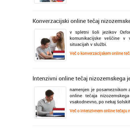
Konverzacijski online tečaj nizozemsk
v spletni šoli jezikov Oxfo
komunikacijske veščine v v
situacijah v službi.
Več o konverzacijskem online teč
Intenzivni online tečaj nizozemskega j
namenjen je posameznikom ali
online tečaja nizozemskega
vsakodnevno, po nekaj šolskih
Več o intenzivnem online tečaju 