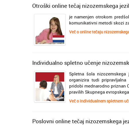
Otroški online tečaj nizozemskega jezi
je namenjen otrokom predšols
komunikativni metodi skozi za
Več o online tečaju nizozemskega
Individualno spletno učenje nizozemsk
Spletna šola nizozemskega j
organizira tudi pripravljaln
pridobi mednarodno priznan C
pravilih Skupnega evropskega 
Več o individualnem spletnem uč
Poslovni online tečaj nizozemskega je