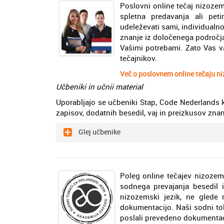
Poslovni online tečaj nizozem
spletna predavanja ali peti
udeleževati sami, individualno 
znanje iz določenega področja
Vašimi potrebami. Zato Vas v
tečajnikov.
Več o poslovnem online tečaju n
Učbeniki in učnii material
Uporabljajo se učbeniki Stap, Code Nederlands ko
zapisov, dodatnih besedil, vaj in preizkusov znan
Glej učbenike
Poleg online tečajev nizozem
sodnega prevajanja besedil 
nizozemski jezik, ne glede 
dokumentacijo. Naši sodni t
poslali prevedeno dokumentacij