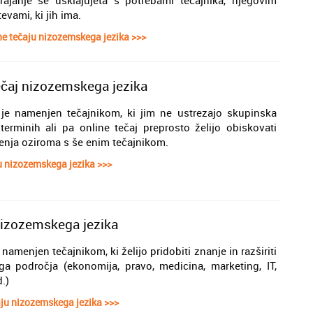
vami, ki jih ima.
e tečaju nizozemskega jezika >>>
 tečaj nizozemskega jezika
d je namenjen tečajnikom, ki jim ne ustrezajo skupinska
terminih ali pa online tečaj preprosto želijo obiskovati
čenja oziroma s še enim tečajnikom.
u nizozemskega jezika >>>
 nizozemskega jezika
 namenjen tečajnikom, ki želijo pridobiti znanje in razširiti
a področja (ekonomija, pravo, medicina, marketing, IT,
d.)
aju nizozemskega jezika >>>