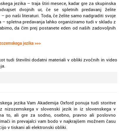
skega jezika – traja štiri mesece, kadar gre za skupinska
ndvajset dvojnih ur, če se spletnih predavanj želite
– po naši literaturi. Toda, če želite samo nadgraditi svoje
 – spletna predavanja lahko organiziramo tudi v skladu z
abimo, da čim prej postanete eden od naših zadovoljnih
izozemskega jezika >>>
t tudi številni dodatni materiali v obliki zvočnih in video
ja.
skega jezika Vam Akademija Oxford ponuja tudi storitve
iz nizozemskega v slovenski jezik in iz slovenskega v
na to, ali gre za sodno, osebno, pravno ali poslovno
olmači in prevajalci vam bodo v najkrajšem možnem času
o v tiskani ali elektronski obliki.