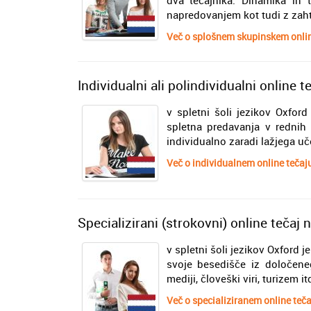
napredovanjem kot tudi z zahte
Več o splošnem skupinskem onlin
Individualni ali polindividualni online
v spletni šoli jezikov Oxfor
spletna predavanja v rednih 
individualno zaradi lažjega u
Več o individualnem online tečaj
Specializirani (strokovni) online tečaj
v spletni šoli jezikov Oxford je
svoje besedišče iz določeneg
mediji, človeški viri, turizem it
Več o specializiranem online teč