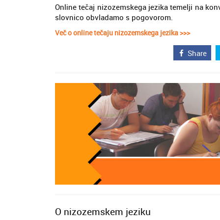
Online tečaj nizozemskega jezika temelji na konv
slovnico obvladamo s pogovorom.
Več o online tečaju nizozemskega jezika >>>
Share
O nizozemskem jeziku