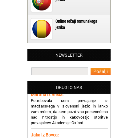
Online tečaji romunskega
jezika
NEWSLETTER
Matjaž iz Ajdovščine:
Lahko pohvalim vse zaposlene v Akademiji
Oxford, ker so resnično profesionalni in
prevajalske storitve opravljajo hitro in
učinkoviti.
DRUGI O NAS
Martina iz Bleda:
Potrebovala sem prevajanje iz
madžarskega v slovenski jezik in lahko
vam rečem, da sem pozitivno presenečena
nad hitrostjo in kakovostjo storitve
prevajalcev Akademije Oxford.
Jaka iz Bovca:
Mislim, da je odlično, ker lahko na enem