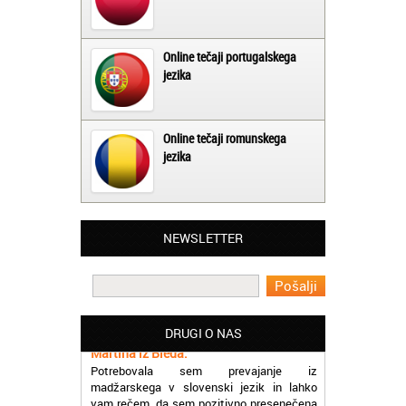
Online tečaji portugalskega
jezika
Online tečaji romunskega
jezika
NEWSLETTER
Matjaž iz Ajdovščine:
Lahko pohvalim vse zaposlene v Akademiji
Oxford, ker so resnično profesionalni in
prevajalske storitve opravljajo hitro in
učinkoviti.
DRUGI O NAS
Martina iz Bleda:
Potrebovala sem prevajanje iz
madžarskega v slovenski jezik in lahko
vam rečem, da sem pozitivno presenečena