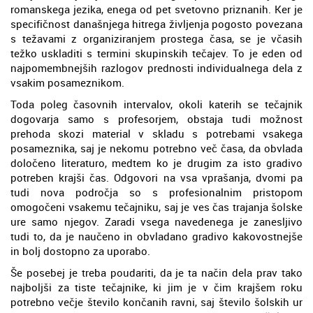
romanskega jezika, enega od pet svetovno priznanih. Ker je
specifičnost današnjega hitrega življenja pogosto povezana
s težavami z organiziranjem prostega časa, se je včasih
težko uskladiti s termini skupinskih tečajev. To je eden od
najpomembnejših razlogov prednosti individualnega dela z
vsakim posameznikom.
Toda poleg časovnih intervalov, okoli katerih se tečajnik
dogovarja samo s profesorjem, obstaja tudi možnost
prehoda skozi material v skladu s potrebami vsakega
posameznika, saj je nekomu potrebno več časa, da obvlada
določeno literaturo, medtem ko je drugim za isto gradivo
potreben krajši čas. Odgovori na vsa vprašanja, dvomi pa
tudi nova področja so s profesionalnim pristopom
omogočeni vsakemu tečajniku, saj je ves čas trajanja šolske
ure samo njegov. Zaradi vsega navedenega je zanesljivo
tudi to, da je naučeno in obvladano gradivo kakovostnejše
in bolj dostopno za uporabo.
Še posebej je treba poudariti, da je ta način dela prav tako
najboljši za tiste tečajnike, ki jim je v čim krajšem roku
potrebno večje število končanih ravni, saj število šolskih ur