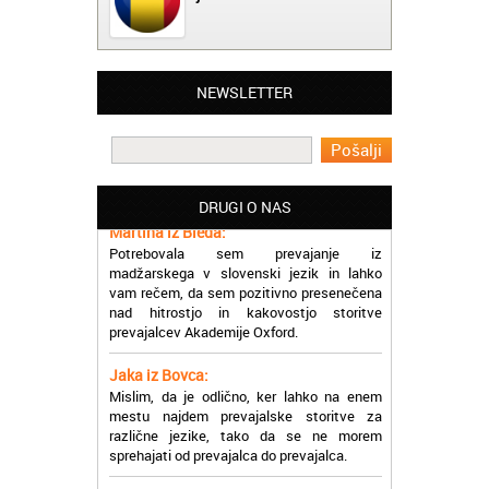
NEWSLETTER
Matjaž iz Ajdovščine:
Lahko pohvalim vse zaposlene v Akademiji
Oxford, ker so resnično profesionalni in
prevajalske storitve opravljajo hitro in
učinkoviti.
DRUGI O NAS
Martina iz Bleda:
Potrebovala sem prevajanje iz
madžarskega v slovenski jezik in lahko
vam rečem, da sem pozitivno presenečena
nad hitrostjo in kakovostjo storitve
prevajalcev Akademije Oxford.
Jaka iz Bovca:
Mislim, da je odlično, ker lahko na enem
mestu najdem prevajalske storitve za
različne jezike, tako da se ne morem
sprehajati od prevajalca do prevajalca.
Eva iz Brežic: