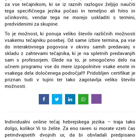
za vse tečajnikom, ki se iz raznih razlogov željijo naučiti
tega specifičnega jezika počasi in temeljno ali hitro in
učinkovito, vendar tega ne morejo uskladiti s termini,
predvidenimi za skupine.
To je možnost, ki ponuja veliko število različnih možnosti
vsakemu tečajniku posebej. Od same izbire termina, pa vse
do interaktivnega pogovora v okviru samih predavanj v
skladu z zahtevami tečajnika, ki je na spletnih predavanjih
sam s profesorjem. Glede na to, je omogočeno delo na
učnem programu vse do mere izpopolnitve vsake enote in
vsakega dela določenega področja!!! Pridobljen certifikat je
priznan tudi v tujini ter tako zagotavlja veliko število
možnosti.
Individualni online tečaj hebrejskega jezika – traja tako
dolgo, kolikor Vi to želite. Za eno raven si morate vzeti čas
petindvajsetih dvojnih ur, da bi obvladali predpisano