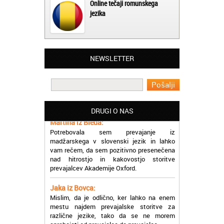
Online tečaji romunskega
jezika
NEWSLETTER
Matjaž iz Ajdovščine:
Lahko pohvalim vse zaposlene v Akademiji
Oxford, ker so resnično profesionalni in
prevajalske storitve opravljajo hitro in
učinkoviti.
DRUGI O NAS
Martina iz Bleda:
Potrebovala sem prevajanje iz
madžarskega v slovenski jezik in lahko
vam rečem, da sem pozitivno presenečena
nad hitrostjo in kakovostjo storitve
prevajalcev Akademije Oxford.
Jaka iz Bovca:
Mislim, da je odlično, ker lahko na enem
mestu najdem prevajalske storitve za
različne jezike, tako da se ne morem
sprehajati od prevajalca do prevajalca.