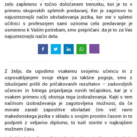
zelo zapleteno v točno določenem trenutku, kot je to v
primeru skupnskih spletnih predavanj. Ker je zagotovo to
najustreznejši način obvladovanja jezika, ker ste v spletni
učilnici s profesorjem sami oziroma celo predavanje je
usmereno k Vašim potrebam, smo prepričani. da je to za Vas
najustreznejši način dela.
Z željo, da ugodimo vsakemu svojemu učencu in z
usposabljanjem svoje ekipe za takšne pogoje, smo z
izkušnjami prišli do pričakovanih rezultatov – zadovoljnih
učencev in hitrega prijavljanja novih tečajnikov, kar je v
vsakem primeru cilj obstoja tega izobraževanja. Kajti s tem
načinom izobraževanja je zagotovljena možnost, da če
morate zaradi zaposlitve obvladati čim več ravni
makedonskega jezika v skladu s svojim prostim časom in to
podpreti z veljavno diplomo, to tudi storite v najkrajšem
možnem času.