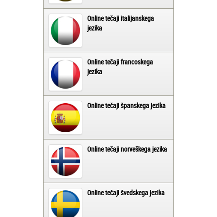
Online tečaji italijanskega
jezika
Online tečaji francoskega
jezika
Online tečaji španskega jezika
Online tečaji norveškega jezika
Online tečaji švedskega jezika