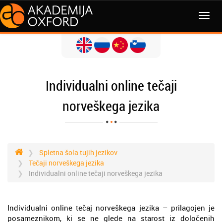
MENI
Individualni online tečaji
norveškega jezika
Spletna šola tujih jezikov
Tečaji norveškega jezika
Individualni online tečaji norveškega jezika
Individualni online tečaj norveškega jezika – prilagojen je
posameznikom, ki se ne glede na starost iz določenih