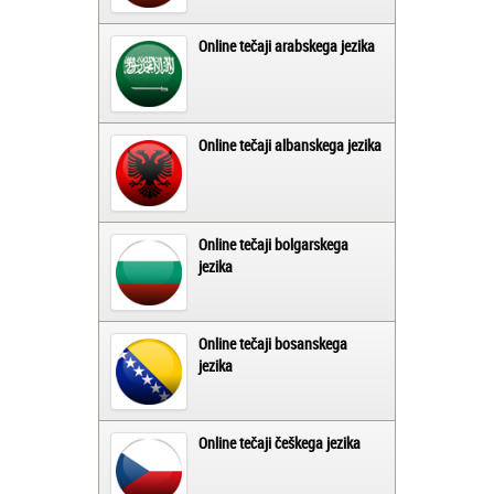
Online tečaji arabskega jezika
Online tečaji albanskega jezika
Online tečaji bolgarskega
jezika
Online tečaji bosanskega
jezika
Online tečaji češkega jezika