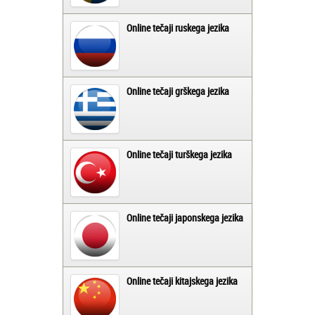
Online tečaji ruskega jezika
Online tečaji grškega jezika
Online tečaji turškega jezika
Online tečaji japonskega jezika
Online tečaji kitajskega jezika