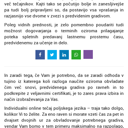
več tečajnikov. Kajti tako se počutijo bolje in zanesljivejše
pa tudi bolj pripravljeni so, da postavijo vsa vprašanja in
razjasnijo vse dvome v zvezi s predvidenim gradivom.
Poleg vidnih prednosti, je zelo pomembno poudariti tudi
možnost dogovarjanja o terminih oziroma prilagajanje
poteka spletnih predavanj lastnemu prostemu času,
predvidenemu za učenje in delo.
In zaradi tega, če Vam je potrebno, da se zaradi odhoda v
tujino iz katerega koli razloga naučite oziroma obvladate
čim več snovi, predvidenega gradiva po ravneh in to
podkrepite z veljavnimi certifikati, je to zares prava izbira in
način izobraževanja za Vas.
Individualni online tečaj poljskega jezika – traja tako dolgo,
kolikor Vi to želite. Za eno raven si morate vzeti čas za pet in
dvajset dvojnih ur za obvladovanje potrebnega gradiva,
vendar Vam bomo v tem primeru maksimalno na razpolago,