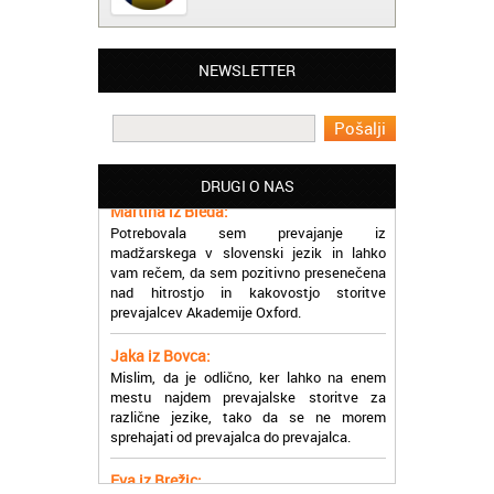
NEWSLETTER
Matjaž iz Ajdovščine:
Lahko pohvalim vse zaposlene v Akademiji
Oxford, ker so resnično profesionalni in
prevajalske storitve opravljajo hitro in
učinkoviti.
DRUGI O NAS
Martina iz Bleda:
Potrebovala sem prevajanje iz
madžarskega v slovenski jezik in lahko
vam rečem, da sem pozitivno presenečena
nad hitrostjo in kakovostjo storitve
prevajalcev Akademije Oxford.
Jaka iz Bovca:
Mislim, da je odlično, ker lahko na enem
mestu najdem prevajalske storitve za
različne jezike, tako da se ne morem
sprehajati od prevajalca do prevajalca.
Eva iz Brežic:
Nujno sem potrebovala prevod v francoski