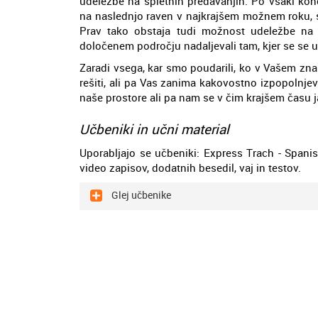
udeležbe na spletnih predavanjih. Po vsaki kon
na naslednjo raven v najkrajšem možnem roku, s
Prav tako obstaja tudi možnost udeležbe na t
določenem področju nadaljevali tam, kjer se se u
Zaradi vsega, kar smo poudarili, ko v Vašem zna
rešiti, ali pa Vas zanima kakovostno izpopolnjev
naše prostore ali pa nam se v čim krajšem času ja
Učbeniki in učni material
Uporabljajo se učbeniki: Express Trach - Spanish
video zapisov, dodatnih besedil, vaj in testov.
Glej učbenike