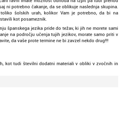
čani ravni imate možnost odhoda na izpit pa tudi prehod
aj ni potrebno čakanje, da se oblikuje naslednja skupina.
oliko šolskih urah, kolikor Vam je potrebno, da bi na
stavili kot posameznik.
nju španskega jezika pride do težav, ki jih ne morete sami
anje na področju učenja tujih jezikov, morate samo priti v
vite, da vaše prote termine ne bi zavzel nekdo drug!!!
, kot tudi številni dodatni materiali v obliki v zvočnih in