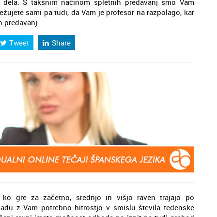
ah dela. S takšnim načinom spletnih predavanj smo Vam
ežujete sami pa tudi, da Vam je profesor na razpolago, kar
h predavanj.
Tweet
Share
– ko gre za začetno, srednjo in višjo raven trajajo po
kladu z Vam potrebno hitrostjo v smislu števila tedenske