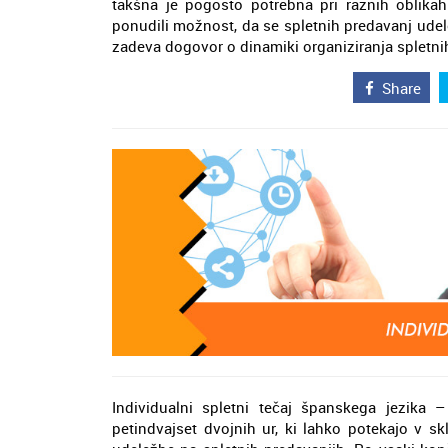
takšna je pogosto potrebna pri raznih oblik
ponudili možnost, da se spletnih predavanj udel
zadeva dogovor o dinamiki organiziranja spletni
Share
Individualni spletni tečaj španskega jezika 
petindvajset dvojnih ur, ki lahko potekajo v s