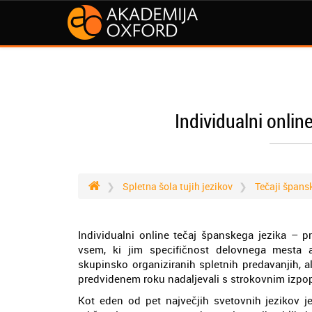
Individualni onlin
Spletna šola tujih jezikov
Tečaji špans
Individualni online tečaj španskega jezika – pri
vsem, ki jim specifičnost delovnega mesta
skupinsko organiziranih spletnih predavanjih, al
predvidenem roku nadaljevali s strokovnim izpo
Kot eden od pet največjih svetovnih jezikov j