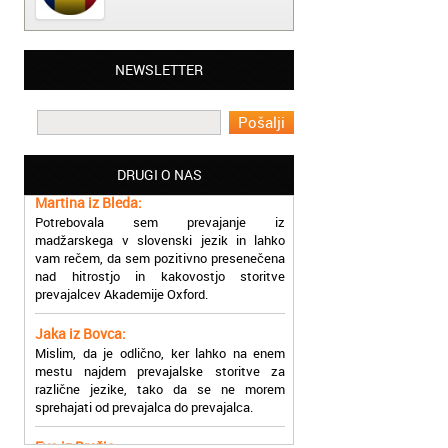
Matjaž iz Ajdovščine:
NEWSLETTER
Lahko pohvalim vse zaposlene v Akademiji
Oxford, ker so resnično profesionalni in
prevajalske storitve opravljajo hitro in
učinkoviti.
DRUGI O NAS
Martina iz Bleda:
Potrebovala sem prevajanje iz
madžarskega v slovenski jezik in lahko
vam rečem, da sem pozitivno presenečena
nad hitrostjo in kakovostjo storitve
prevajalcev Akademije Oxford.
Jaka iz Bovca:
Mislim, da je odlično, ker lahko na enem
mestu najdem prevajalske storitve za
različne jezike, tako da se ne morem
sprehajati od prevajalca do prevajalca.
Eva iz Brežic:
Nujno sem potrebovala prevod v francoski