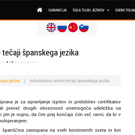
GARANCIJA
ŠOLA TUJIH JEZIKOV
SODNI TOLM
e tečaji španskega jezika
kega jezika
Individualni online tečaji španskega jezika
prava je za opravljanje izpitov in pridobitev certifikatov
 ali preveč drugih obveznosti onemogoča udeležba na
i jim je nujno, da čim prej končajo čim več ravni, da bi v
polnjevanjem.
e španščina zastopana na vseh kontinentih sveta in kot