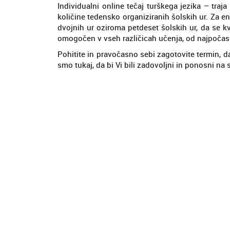
Individualni online tečaj turškega jezika – tra
količine tedensko organiziranih šolskih ur. Za e
dvojnih ur oziroma petdeset šolskih ur, da se kv
omogočen v vseh različicah učenja, od najpočasne
Pohitite in pravočasno sebi zagotovite termin, d
smo tukaj, da bi Vi bili zadovoljni in ponosni na 