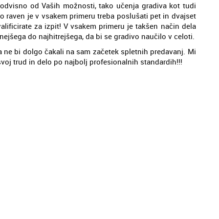
ja odvisno od Vaših možnosti, tako učenja gradiva kot tudi
no raven je v vsakem primeru treba poslušati pet in dvajset
alificirate za izpit! V vsakem primeru je takšen način dela
jšega do najhitrejšega, da bi se gradivo naučilo v celoti.
a ne bi dolgo čakali na sam začetek spletnih predavanj. Mi
svoj trud in delo po najbolj profesionalnih standardih!!!