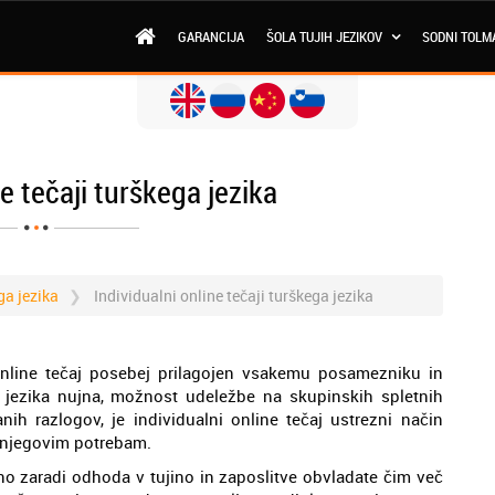
GARANCIJA
ŠOLA TUJIH JEZIKOV
SODNI TOLM
ne tečaji turškega jezika
ga jezika
Individualni online tečaji turškega jezika
 online tečaj posebej prilagojen vsakemu posamezniku in
jezika nujna, možnost udeležbe na skupinskih spletnih
nih razlogov, je individualni online tečaj ustrezni način
 njegovim potrebam.
no zaradi odhoda v tujino in zaposlitve obvladate čim več