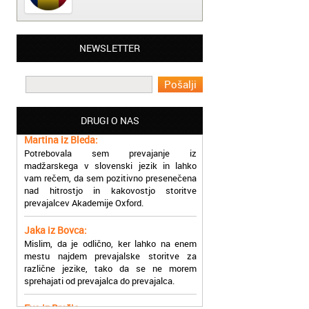
Matjaž iz Ajdovščine:
NEWSLETTER
Lahko pohvalim vse zaposlene v Akademiji
Oxford, ker so resnično profesionalni in
prevajalske storitve opravljajo hitro in
učinkoviti.
DRUGI O NAS
Martina iz Bleda:
Potrebovala sem prevajanje iz
madžarskega v slovenski jezik in lahko
vam rečem, da sem pozitivno presenečena
nad hitrostjo in kakovostjo storitve
prevajalcev Akademije Oxford.
Jaka iz Bovca:
Mislim, da je odlično, ker lahko na enem
mestu najdem prevajalske storitve za
različne jezike, tako da se ne morem
sprehajati od prevajalca do prevajalca.
Eva iz Brežic:
Nujno sem potrebovala prevod v francoski