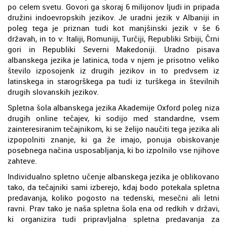
po celem svetu. Govori ga skoraj 6 milijonov ljudi in pripada
družini indoevropskih jezikov. Je uradni jezik v Albaniji in
poleg tega je priznan tudi kot manjšinski jezik v še 6
državah, in to v: Italiji, Romuniji, Turčiji, Republiki Srbiji, Črni
gori in Republiki Severni Makedoniji. Uradno pisava
albanskega jezika je latinica, toda v njem je prisotno veliko
število izposojenk iz drugih jezikov in to predvsem iz
latinskega in starogrškega pa tudi iz turškega in številnih
drugih slovanskih jezikov.
Spletna šola albanskega jezika Akademije Oxford poleg niza
drugih online tečajev, ki sodijo med standardne, vsem
zainteresiranim tečajnikom, ki se želijo naučiti tega jezika ali
izpopolniti znanje, ki ga že imajo, ponuja obiskovanje
posebnega načina usposabljanja, ki bo izpolnilo vse njihove
zahteve.
Individualno spletno učenje albanskega jezika je oblikovano
tako, da tečajniki sami izberejo, kdaj bodo potekala spletna
predavanja, koliko pogosto na tedenski, mesečni ali letni
ravni. Prav tako je naša spletna šola ena od redkih v državi,
ki organizira tudi pripravljalna spletna predavanja za