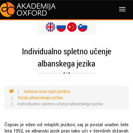
MENI
Individualno spletno učenje
albanskega jezika
Spletna šola tujih jezikov
Tečaji albanskega jezika
Individualno spletno učenje albanskega jezika
Čeprav je eden od mlajših jezikov, saj je postal uraden šele
leta 1952, se albanski jezik prav tako uči v številnih državah