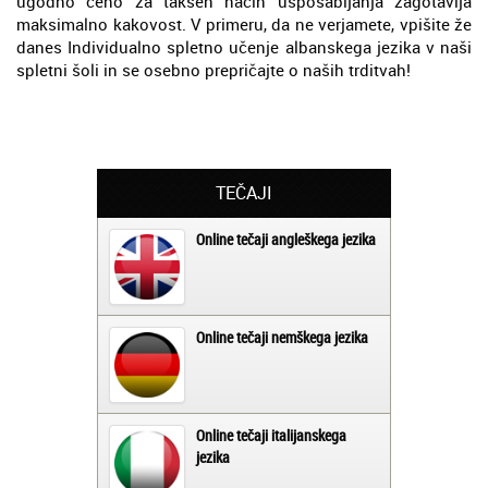
ugodno ceno za takšen način usposabljanja zagotavlja
maksimalno kakovost. V primeru, da ne verjamete, vpišite že
danes Individualno spletno učenje albanskega jezika v naši
spletni šoli in se osebno prepričajte o naših trditvah!
TEČAJI
Online tečaji angleškega jezika
Online tečaji nemškega jezika
Online tečaji italijanskega
jezika