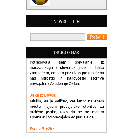
Matjaž iz Ajdovščine:
NEWSLETTER
Lahko pohvalim vse zaposlene v Akademiji
Oxford, ker so resnično profesionalni in
prevajalske storitve opravljajo hitro in
učinkoviti.
DRUGI O NAS
Martina iz Bleda:
Potrebovala sem prevajanje iz
madžarskega v slovenski jezik in lahko
vam rečem, da sem pozitivno presenečena
nad hitrostjo in kakovostjo storitve
prevajalcev Akademije Oxford.
Jaka iz Bovca:
Mislim, da je odlično, ker lahko na enem
mestu najdem prevajalske storitve za
različne jezike, tako da se ne morem
sprehajati od prevajalca do prevajalca.
Eva iz Brežic:
Nujno sem potrebovala prevod v francoski