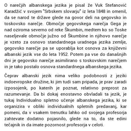
O narečjih albanskega jezika je pisal že Vuk Stefanović
Karadžić v svojem "Srbskem slovarju" iz leta 1848 in omenil,
da se narod te države glede na govor deli na gegovsko in
toskovsko narečje. Območje gegovskega narečja Gega je
nad oziroma severno od reke Škumbin, medtem ko so Toske
naseljevale območje južno od Škumbine in njihovo narečje
je vzeto za osnovo standardnega uradnega jezika zemlje,
gegovsko narečje pa se uporablja kot osnova za književni
albanski jezik vse do leta 1952. Potem pa vse do današnjih
dni je gegovsko narečje asimilirano s toskovskim narečjem
in je tako postalo osnova standardnega albanskega jezika.
Čeprav albanski jezik nima veliko podobnosti z jeziki
indoevropske družine, ki jim tudi sam pripada, je prav zaradi
izposojenk, po katerih je poznat, relativno preprost za
razumevanje. Da bi dokaj enostavno obvladali ta jezik, je
tukaj Individualno spletno učenje albanskega jezika, ki se
organizira v obliki individualnih spletnih predavanj, kar
pomeni, da v vsakem trenutku lahko od svojega profesorja
zahtevate dodatno pojasnilo, glede na to, da ste edini
tečajnik in da imate pozornost profesorja v celoti.