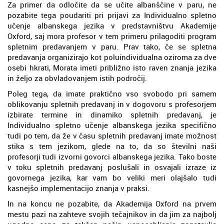
Za primer da odločite da se učite albanščine v paru, ne
pozabite tega poudariti pri prijavi za Individualno spletno
učenje albanskega jezika v predstavništvu Akademije
Oxford, saj mora profesor v tem primeru prilagoditi program
spletnim predavanjem v paru. Prav tako, če se spletna
predavanja organizirajo kot poluindividualna oziroma za dve
osebi hkrati, Morata imeti približno isto raven znanja jezika
in željo za obvladovanjem istih področij.
Poleg tega, da imate praktično vso svobodo pri samem
oblikovanju spletnih predavanj in v dogovoru s profesorjem
izbirate termine in dinamiko spletnih predavanj, je
Individualno spletno učenje albanskega jezika specifično
tudi po tem, da že v času spletnih predavanj imate možnost
stika s tem jezikom, glede na to, da so številni naši
profesorji tudi izvorni govorci albanskega jezika. Tako boste
v toku spletnih predavanj poslušali in osvajali izraze iz
govornega jezika, kar vam bo veliki meri olajšalo tudi
kasnejšo implementacijo znanja v praksi.
In na koncu ne pozabite, da Akademija Oxford na prvem
mestu pazi na zahteve svojih tečajnikov in da jim za najbolj