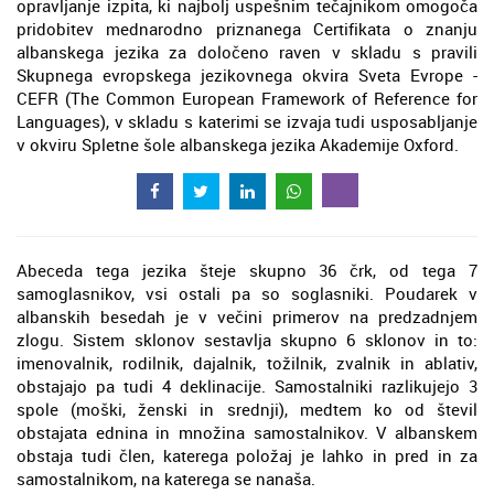
opravljanje izpita, ki najbolj uspešnim tečajnikom omogoča
pridobitev mednarodno priznanega Certifikata o znanju
albanskega jezika za določeno raven v skladu s pravili
Skupnega evropskega jezikovnega okvira Sveta Evrope -
CEFR (The Common European Framework of Reference for
Languages), v skladu s katerimi se izvaja tudi usposabljanje
v okviru Spletne šole albanskega jezika Akademije Oxford.
Abeceda tega jezika šteje skupno 36 črk, od tega 7
samoglasnikov, vsi ostali pa so soglasniki. Poudarek v
albanskih besedah je v večini primerov na predzadnjem
zlogu. Sistem sklonov sestavlja skupno 6 sklonov in to:
imenovalnik, rodilnik, dajalnik, tožilnik, zvalnik in ablativ,
obstajajo pa tudi 4 deklinacije. Samostalniki razlikujejo 3
spole (moški, ženski in srednji), medtem ko od števil
obstajata ednina in množina samostalnikov. V albanskem
obstaja tudi člen, katerega položaj je lahko in pred in za
samostalnikom, na katerega se nanaša.