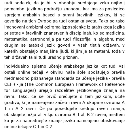
tudi podatek, da je bil v obdobju srednjega veka najbolj
pomembni jezik na področju znanosti, kar ima za posledico
sprejem arabskih besed s strani številnih jezikov, ki se
govorijo na tleh Evrope pa tudi ostanka sveta. Tako so tako
imenovani arabizmi oziroma izposojenke iz arabskega jezika
prisotne v številnih znanstvenih disciplinah, ko so medicina,
matematika, astronomija pa tudi filozofija in algebra, med
drugim se arabski jezik govori v vseh tistih državah, v
katerih obstajajo manjšine ljudi, ki jim je ta materni, toda v
teh državah ta ni tudi uradno priznan.
Individualno spletno učenje arabskega jezika kot tudi vsi
ostali online tečaji v okviru naše šole spoštujejo pravila
mednarodno priznanega standarda za učenje jezika - pravila
CEFR - ja (The Common European Framework of Reference
for Languages) urejajo razdelitev jezikovnega znanja na
ravni. Tako, če se prvič srečujete s tem jezikom, učite
gradivo, ki je namenjeno začetni ravni A skupine oziroma A
1 in A 2 ravni. Če pa posedujete srednjo raven znanja,
obiskujete nižjo ali višjo oziroma B 1 ali B 2 raven, medtem
ko je za naprednejše znanje jezika namenjeno obiskovanje
online tečajev C 1 in C 2.