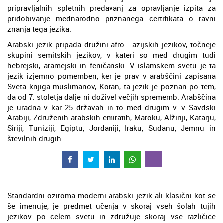
pripravljalnih spletnih predavanj za opravljanje izpita za
pridobivanje mednarodno priznanega certifikata o ravni
znanja tega jezika.
Arabski jezik pripada družini afro - azijskih jezikov, točneje
skupini semitskih jezikov, v kateri so med drugim tudi
hebrejski, aramejski in feničanski. V islamskem svetu je ta
jezik izjemno pomemben, ker je prav v arabščini zapisana
Sveta knjiga muslimanov, Koran, ta jezik je poznan po tem,
da od 7. stoletja dalje ni doživel večjih sprememb. Arabščina
je uradna v kar 25 državah in to med drugim v: v Savdski
Arabiji, Združenih arabskih emiratih, Maroku, Alžiriji, Katarju,
Siriji, Tuniziji, Egiptu, Jordaniji, Iraku, Sudanu, Jemnu in
številnih drugih.
Standardni oziroma moderni arabski jezik ali klasični kot se
še imenuje, je predmet učenja v skoraj vseh šolah tujih
jezikov po celem svetu in združuje skoraj vse različice