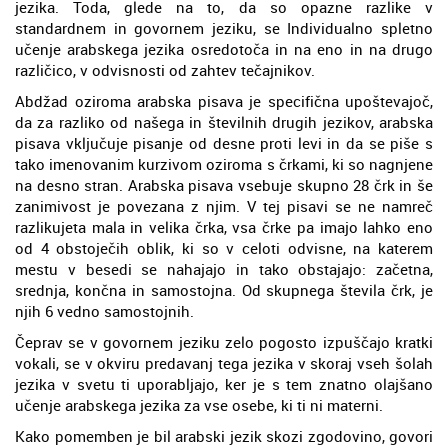
jezika. Toda, glede na to, da so opazne razlike v
standardnem in govornem jeziku, se Individualno spletno
učenje arabskega jezika osredotoča in na eno in na drugo
različico, v odvisnosti od zahtev tečajnikov.
Abdžad oziroma arabska pisava je specifična upoštevajoč,
da za razliko od našega in številnih drugih jezikov, arabska
pisava vključuje pisanje od desne proti levi in da se piše s
tako imenovanim kurzivom oziroma s črkami, ki so nagnjene
na desno stran. Arabska pisava vsebuje skupno 28 črk in še
zanimivost je povezana z njim. V tej pisavi se ne namreč
razlikujeta mala in velika črka, vsa črke pa imajo lahko eno
od 4 obstoječih oblik, ki so v celoti odvisne, na katerem
mestu v besedi se nahajajo in tako obstajajo: začetna,
srednja, končna in samostojna. Od skupnega števila črk, je
njih 6 vedno samostojnih.
Čeprav se v govornem jeziku zelo pogosto izpuščajo kratki
vokali, se v okviru predavanj tega jezika v skoraj vseh šolah
jezika v svetu ti uporabljajo, ker je s tem znatno olajšano
učenje arabskega jezika za vse osebe, ki ti ni materni.
Kako pomemben je bil arabski jezik skozi zgodovino, govori