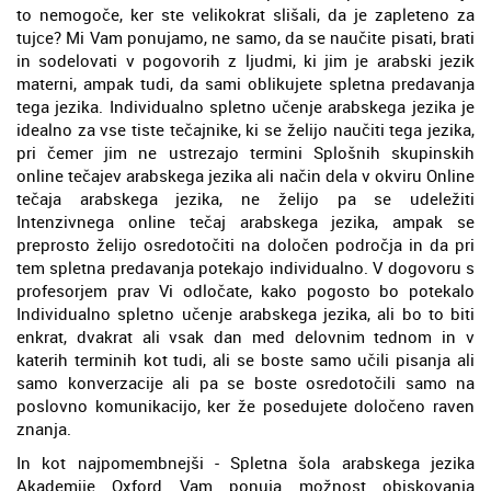
to nemogoče, ker ste velikokrat slišali, da je zapleteno za
tujce? Mi Vam ponujamo, ne samo, da se naučite pisati, brati
in sodelovati v pogovorih z ljudmi, ki jim je arabski jezik
materni, ampak tudi, da sami oblikujete spletna predavanja
tega jezika. Individualno spletno učenje arabskega jezika je
idealno za vse tiste tečajnike, ki se želijo naučiti tega jezika,
pri čemer jim ne ustrezajo termini Splošnih skupinskih
online tečajev arabskega jezika ali način dela v okviru Online
tečaja arabskega jezika, ne želijo pa se udeležiti
Intenzivnega online tečaj arabskega jezika, ampak se
preprosto želijo osredotočiti na določen področja in da pri
tem spletna predavanja potekajo individualno. V dogovoru s
profesorjem prav Vi odločate, kako pogosto bo potekalo
Individualno spletno učenje arabskega jezika, ali bo to biti
enkrat, dvakrat ali vsak dan med delovnim tednom in v
katerih terminih kot tudi, ali se boste samo učili pisanja ali
samo konverzacije ali pa se boste osredotočili samo na
poslovno komunikacijo, ker že posedujete določeno raven
znanja.
In kot najpomembnejši - Spletna šola arabskega jezika
Akademije Oxford Vam ponuja možnost obiskovanja