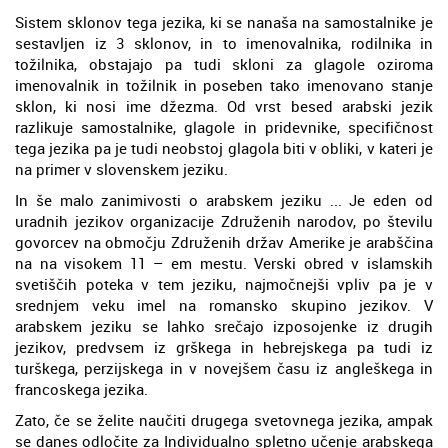
Sistem sklonov tega jezika, ki se nanaša na samostalnike je
sestavljen iz 3 sklonov, in to imenovalnika, rodilnika in
tožilnika, obstajajo pa tudi skloni za glagole oziroma
imenovalnik in tožilnik in poseben tako imenovano stanje
sklon, ki nosi ime džezma. Od vrst besed arabski jezik
razlikuje samostalnike, glagole in pridevnike, specifičnost
tega jezika pa je tudi neobstoj glagola biti v obliki, v kateri je
na primer v slovenskem jeziku.
In še malo zanimivosti o arabskem jeziku ... Je eden od
uradnih jezikov organizacije Združenih narodov, po številu
govorcev na območju Združenih držav Amerike je arabščina
na na visokem 11 – em mestu. Verski obred v islamskih
svetiščih poteka v tem jeziku, najmočnejši vpliv pa je v
srednjem veku imel na romansko skupino jezikov. V
arabskem jeziku se lahko srečajo izposojenke iz drugih
jezikov, predvsem iz grškega in hebrejskega pa tudi iz
turškega, perzijskega in v novejšem času iz angleškega in
francoskega jezika.
Zato, če se želite naučiti drugega svetovnega jezika, ampak
se danes odločite za Individualno spletno učenje arabskega