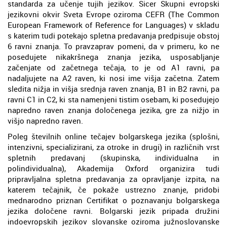
standarda za učenje tujih jezikov. Sicer Skupni evropski
jezikovni okvir Sveta Evrope oziroma CEFR (The Common
European Framework of Reference for Languages) v skladu
s katerim tudi potekajo spletna predavanja predpisuje obstoj
6 ravni znanja. To pravzaprav pomeni, da v primeru, ko ne
posedujete nikakršnega znanja jezika, usposabljanje
začenjate od začetnega tečaja, to je od A1 ravni, pa
nadaljujete na A2 raven, ki nosi ime višja začetna. Zatem
sledita nižja in višja srednja raven znanja, B1 in B2 ravni, pa
ravni C1 in C2, ki sta namenjeni tistim osebam, ki posedujejo
napredno raven znanja določenega jezika, gre za nižjo in
višjo napredno raven.
Poleg številnih online tečajev bolgarskega jezika (splošni,
intenzivni, specializirani, za otroke in drugi) in različnih vrst
spletnih predavanj (skupinska, individualna in
polindividualna), Akademija Oxford organizira tudi
pripravljalna spletna predavanja za opravljanje izpita, na
katerem tečajnik, če pokaže ustrezno znanje, pridobi
mednarodno priznan Certifikat o poznavanju bolgarskega
jezika določene ravni. Bolgarski jezik pripada družini
indoevropskih jezikov slovanske oziroma južnoslovanske