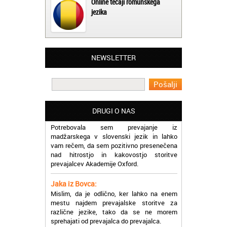
Online tečaji romunskega
jezika
Matjaž iz Ajdovščine:
NEWSLETTER
Lahko pohvalim vse zaposlene v Akademiji
Oxford, ker so resnično profesionalni in
prevajalske storitve opravljajo hitro in
učinkoviti.
Martina iz Bleda:
DRUGI O NAS
Potrebovala sem prevajanje iz
madžarskega v slovenski jezik in lahko
vam rečem, da sem pozitivno presenečena
nad hitrostjo in kakovostjo storitve
prevajalcev Akademije Oxford.
Jaka iz Bovca:
Mislim, da je odlično, ker lahko na enem
mestu najdem prevajalske storitve za
različne jezike, tako da se ne morem
sprehajati od prevajalca do prevajalca.