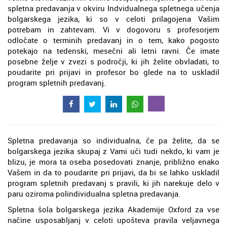
spletna predavanja v okviru Indvidualnega spletnega učenja
bolgarskega jezika, ki so v celoti prilagojena Vašim
potrebam in zahtevam. Vi v dogovoru s profesorjem
odločate o terminih predavanj in o tem, kako pogosto
potekajo na tedenski, mesečni ali letni ravni. Če imate
posebne želje v zvezi s področji, ki jih želite obvladati, to
poudarite pri prijavi in profesor bo glede na to uskladil
program spletnih predavanj.
Spletna predavanja so individualna, če pa želite, da se
bolgarskega jezika skupaj z Vami uči tudi nekdo, ki vam je
blizu, je mora ta oseba posedovati znanje, približno enako
Vašem in da to poudarite pri prijavi, da bi se lahko uskladil
program spletnih predavanj s pravili, ki jih narekuje delo v
paru oziroma polindividualna spletna predavanja.
Spletna šola bolgarskega jezika Akademije Oxford za vse
načine usposabljanj v celoti upošteva pravila veljavnega