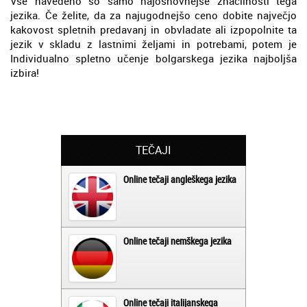
Vse navedeno so samo najosnovnejše značilnosti tega
jezika. Če želite, da za najugodnejšo ceno dobite največjo
kakovost spletnih predavanj in obvladate ali izpopolnite ta
jezik v skladu z lastnimi željami in potrebami, potem je
Individualno spletno učenje bolgarskega jezika najboljša
izbira!
TEČAJI
Online tečaji angleškega jezika
Online tečaji nemškega jezika
Online tečaji italijanskega