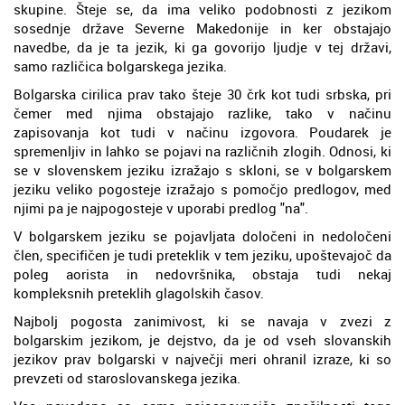
skupine. Šteje se, da ima veliko podobnosti z jezikom
sosednje države Severne Makedonije in ker obstajajo
navedbe, da je ta jezik, ki ga govorijo ljudje v tej državi,
samo različica bolgarskega jezika.
Bolgarska cirilica prav tako šteje 30 črk kot tudi srbska, pri
čemer med njima obstajajo razlike, tako v načinu
zapisovanja kot tudi v načinu izgovora. Poudarek je
spremenljiv in lahko se pojavi na različnih zlogih. Odnosi, ki
se v slovenskem jeziku izražajo s skloni, se v bolgarskem
jeziku veliko pogosteje izražajo s pomočjo predlogov, med
njimi pa je najpogosteje v uporabi predlog "na".
V bolgarskem jeziku se pojavljata določeni in nedoločeni
člen, specifičen je tudi preteklik v tem jeziku, upoštevajoč da
poleg aorista in nedovršnika, obstaja tudi nekaj
kompleksnih preteklih glagolskih časov.
Najbolj pogosta zanimivost, ki se navaja v zvezi z
bolgarskim jezikom, je dejstvo, da je od vseh slovanskih
jezikov prav bolgarski v največji meri ohranil izraze, ki so
prevzeti od staroslovanskega jezika.