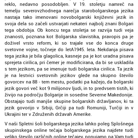
reklo, nedavno posodobljen. V 19. stoletju namreč na
temelju severovzhodnega narečja starobolgarskega jezika
nastaja tako imenovani novobolgarski književni jezik in
svoja dela so začeli ustvarjati nekateri najbolj znani Bolgari
tega obdobja. Ob koncu tega stoletja se razvija tudi veja
znanosti, poznana kot Bolgarska slavistika, pravopis pa je
doživel vrsto reform, ki so trajale vse do konca druge
svetovne vojne, točneje do letA1945. leta. Nekdanja pisava
tega jezika je bila glagolica, kasneje pa je kot uradna pisava
sprejeta cirilica, pri čemer je modificirana, da bi se uskladila
s tem jezikom, pa se imenuje tudi bolgarska cirilica. Ta jezik
je na lestvici svetovnih jezikov glede na skupno število
govorcev na 88 - tem mestu, podatki pa kažejo, da bolgarski
jezik govori več kot 9 milijonov ljudi, in to predvsem tistih, ki
živijo na področju Bolgarije in sosedne Severne Makedonije.
Obstajajo tudi manjše skupine bolgarskih državljanov, ki ta
jezik govorijo v Srbiji, Grčiji pa tudi Romuniji, Turčiji in v
Ukrajini ter v Združenih državah Amerike.
V naši Spletni šoli bolgarskega jezika lahko poleg Splošnega
skupinskega online tečaja bolgarskega jezika najdete tudi
veliko število različnih online tečajev, ponujamo pa Vam tudi