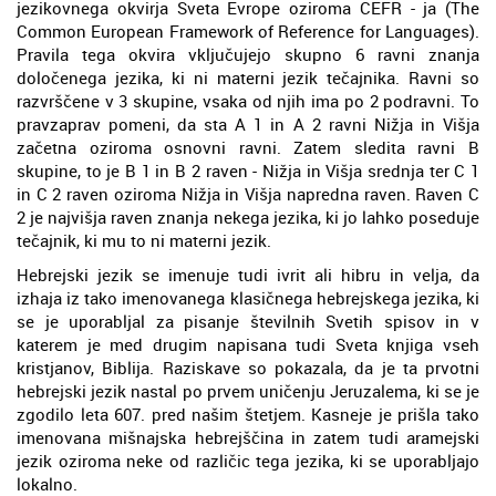
jezikovnega okvirja Sveta Evrope oziroma CEFR - ja (The
Common European Framework of Reference for Languages).
Pravila tega okvira vključujejo skupno 6 ravni znanja
določenega jezika, ki ni materni jezik tečajnika. Ravni so
razvrščene v 3 skupine, vsaka od njih ima po 2 podravni. To
pravzaprav pomeni, da sta A 1 in A 2 ravni Nižja in Višja
začetna oziroma osnovni ravni. Zatem sledita ravni B
skupine, to je B 1 in B 2 raven - Nižja in Višja srednja ter C 1
in C 2 raven oziroma Nižja in Višja napredna raven. Raven C
2 je najvišja raven znanja nekega jezika, ki jo lahko poseduje
tečajnik, ki mu to ni materni jezik.
Hebrejski jezik se imenuje tudi ivrit ali hibru in velja, da
izhaja iz tako imenovanega klasičnega hebrejskega jezika, ki
se je uporabljal za pisanje številnih Svetih spisov in v
katerem je med drugim napisana tudi Sveta knjiga vseh
kristjanov, Biblija. Raziskave so pokazala, da je ta prvotni
hebrejski jezik nastal po prvem uničenju Jeruzalema, ki se je
zgodilo leta 607. pred našim štetjem. Kasneje je prišla tako
imenovana mišnajska hebrejščina in zatem tudi aramejski
jezik oziroma neke od različic tega jezika, ki se uporabljajo
lokalno.