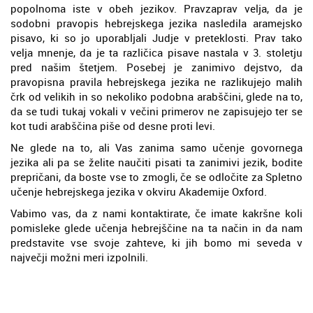
popolnoma iste v obeh jezikov. Pravzaprav velja, da je
sodobni pravopis hebrejskega jezika nasledila aramejsko
pisavo, ki so jo uporabljali Judje v preteklosti. Prav tako
velja mnenje, da je ta različica pisave nastala v 3. stoletju
pred našim štetjem. Posebej je zanimivo dejstvo, da
pravopisna pravila hebrejskega jezika ne razlikujejo malih
črk od velikih in so nekoliko podobna arabščini, glede na to,
da se tudi tukaj vokali v večini primerov ne zapisujejo ter se
kot tudi arabščina piše od desne proti levi.
Ne glede na to, ali Vas zanima samo učenje govornega
jezika ali pa se želite naučiti pisati ta zanimivi jezik, bodite
prepričani, da boste vse to zmogli, če se odločite za Spletno
učenje hebrejskega jezika v okviru Akademije Oxford.
Vabimo vas, da z nami kontaktirate, če imate kakršne koli
pomisleke glede učenja hebrejščine na ta način in da nam
predstavite vse svoje zahteve, ki jih bomo mi seveda v
največji možni meri izpolnili.