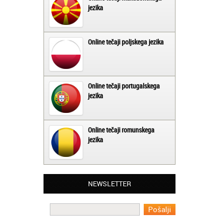
jezika
Online tečaji poljskega jezika
Online tečaji portugalskega
jezika
Online tečaji romunskega
jezika
Matjaž iz Ajdovščine:
NEWSLETTER
Lahko pohvalim vse zaposlene v Akademiji
Oxford, ker so resnično profesionalni in
prevajalske storitve opravljajo hitro in
učinkoviti.