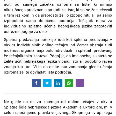
učiti od samega začetka oziroma za tiste, ki nimajo
nikakršnega predznanja pa tudi za tiste, ki so se že srečevali
s tem jezikom in ga preprosto želijo izpopolniti, ali pa želijo
izpopolniti samo določena področja. Tečajnik mora za
Individualno spletno učenje hebrejskega jezika zagotoviti
ustrezne pogoje za delo.
Spletna predavanja potekajo tudi kot spletna predavanja v
okviru individualnih online tečajev, pri čemer obstaja tudi
možnost organiziranja poluindividualnih spletnih predavanj,
če tečajnik tako zahteva. Pogoj je, da ima oseba, s katero se
želite učiti hebrejskega jezika v paru, isto ali podobno raven
znanja kot tudi Vi in da delite ista zanimanja glede učenja
oziroma želite obvladati ista področja.
Ne glede na to, za katerega od online tečajev v okviru
Spletne šole hebrejskega jezika Akademije Oxford gre, mi v
celoti spoštujemo pravila veljavnega Skupnega evropskega