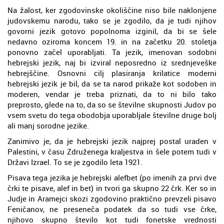
Na žalost, ker zgodovinske okoliščine niso bile naklonjene
judovskemu narodu, tako se je zgodilo, da je tudi njihov
govorni jezik gotovo popolnoma izginil, da bi se šele
nedavno oziroma koncem 19. in na začetku 20. stoletja
ponovno začel uporabljati. Ta jezik, imenovan sodobni
hebrejski jezik, naj bi izviral neposredno iz srednjeveške
hebrejščine. Osnovni cilj plasiranja krilatice moderni
hebrejski jezik je bil, da se ta narod prikaže kot sodoben in
moderen, vendar je treba priznati, da to ni bilo tako
preprosto, glede na to, da so se številne skupnosti Judov po
vsem svetu do tega obodobja uporabljale številne druge bolj
ali manj sorodne jezike.
Zanimivo je, da je hebrejski jezik najprej postal uraden v
Palestini, v času Združenega kraljestva in šele potem tudi v
Državi Izrael. To se je zgodilo leta 1921.
Pisava tega jezika je hebrejski alefbet (po imenih za prvi dve
črki te pisave, alef in bet) in tvori ga skupno 22 črk. Ker so in
Judje in Aramejci skozi zgodovino praktično prevzeli pisavo
Feničanov, ne preseneča podatek da so tudi vse črke,
njihovo skupno število kot tudi fonetske vrednosti