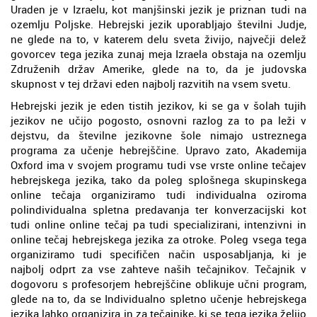
Uraden je v Izraelu, kot manjšinski jezik je priznan tudi na
ozemlju Poljske. Hebrejski jezik uporabljajo številni Judje,
ne glede na to, v katerem delu sveta živijo, največji delež
govorcev tega jezika zunaj meja Izraela obstaja na ozemlju
Združenih držav Amerike, glede na to, da je judovska
skupnost v tej državi eden najbolj razvitih na vsem svetu.
Hebrejski jezik je eden tistih jezikov, ki se ga v šolah tujih
jezikov ne učijo pogosto, osnovni razlog za to pa leži v
dejstvu, da številne jezikovne šole nimajo ustreznega
programa za učenje hebrejščine. Upravo zato, Akademija
Oxford ima v svojem programu tudi vse vrste online tečajev
hebrejskega jezika, tako da poleg splošnega skupinskega
online tečaja organiziramo tudi individualna oziroma
polindividualna spletna predavanja ter konverzacijski kot
tudi online online tečaj pa tudi specializirani, intenzivni in
online tečaj hebrejskega jezika za otroke. Poleg vsega tega
organiziramo tudi specifičen način usposabljanja, ki je
najbolj odprt za vse zahteve naših tečajnikov. Tečajnik v
dogovoru s profesorjem hebrejščine oblikuje učni program,
glede na to, da se Individualno spletno učenje hebrejskega
jezika lahko organizira in za tečajnike, ki se tega jezika želijo