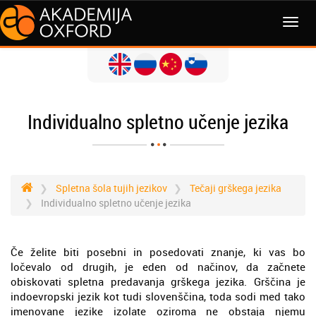
MENI
Individualno spletno učenje jezika
Spletna šola tujih jezikov
Tečaji grškega jezika
Individualno spletno učenje jezika
Če želite biti posebni in posedovati znanje, ki vas bo
ločevalo od drugih, je eden od načinov, da začnete
obiskovati spletna predavanja grškega jezika. Grščina je
indoevropski jezik kot tudi slovenščina, toda sodi med tako
imenovane jezike izolate oziroma ne obstaja njemu