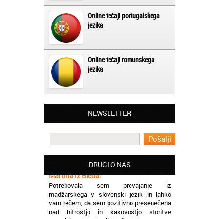
Online tečaji portugalskega
jezika
Online tečaji romunskega
jezika
NEWSLETTER
Matjaž iz Ajdovščine:
Lahko pohvalim vse zaposlene v Akademiji
Oxford, ker so resnično profesionalni in
prevajalske storitve opravljajo hitro in
učinkoviti.
DRUGI O NAS
Martina iz Bleda:
Potrebovala sem prevajanje iz
madžarskega v slovenski jezik in lahko
vam rečem, da sem pozitivno presenečena
nad hitrostjo in kakovostjo storitve
prevajalcev Akademije Oxford.