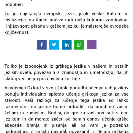
podoben.
To je najstarejši evropski jezik, jezik velike kulture in
civilizacije, na Kateri počiva tudi naša kulturna zgodovina.
Književnost, pisana v grškem jeziku, je najstarejša evropska
književnost.
Toliko je izposojenk iz grškega jezika v našem in ostalih
jezikih sveta, povezanih z znanostjo in umetnostjo, da jih
skoraj več ne prepoznavamo kot tuje.
Akademija Oxford v svoji široki ponudbi učenja tujih jezikov
ponuja individualno spletno učenje grškega jezika za vse
starosti. Vaši razlogi za učenje tega jezika so lahko
raznovrstni, mi pa se bomo potrudili, da ugodimo vašim
željam in zamislim. Bodisi, da gre za vaš prvi stik s tem
jezikom in da morate začeti od samih osnov učenja grške
abecede, branja in pisanja, ali pa vam je potrebna
nadgradnja, v smislu navodil, povezanih z delom grškega