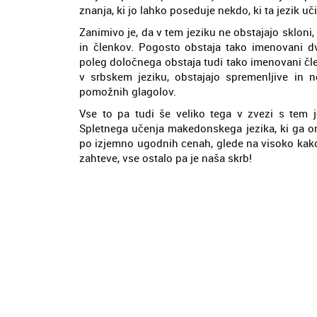
znanja, ki jo lahko poseduje nekdo, ki ta jezik uči 
Zanimivo je, da v tem jeziku ne obstajajo skloni
in členkov. Pogosto obstaja tako imenovani dvo
poleg določnega obstaja tudi tako imenovani čle
v srbskem jeziku, obstajajo spremenljive in ne
pomožnih glagolov.
Vse to pa tudi še veliko tega v zvezi s tem j
Spletnega učenja makedonskega jezika, ki ga o
po izjemno ugodnih cenah, glede na visoko kako
zahteve, vse ostalo pa je naša skrb!