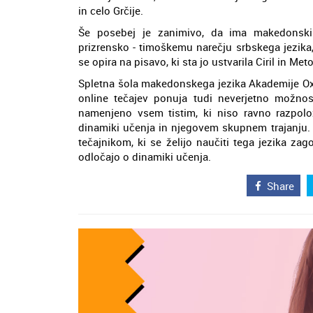
in celo Grčije.
Še posebej je zanimivo, da ima makedonski
prizrensko - timoškemu narečju srbskega jezika
se opira na pisavo, ki sta jo ustvarila Ciril in Met
Spletna šola makedonskega jezika Akademije Oxf
online tečajev ponuja tudi neverjetno možnos
namenjeno vsem tistim, ki niso ravno razpolož
dinamiki učenja in njegovem skupnem trajanju. 
tečajnikom, ki se želijo naučiti tega jezika z
odločajo o dinamiki učenja.
Share