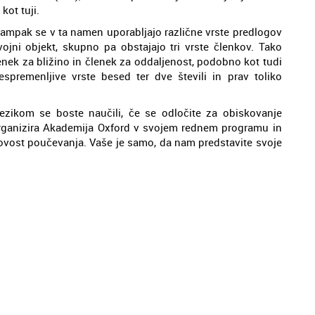
kot tuji.
, ampak se v ta namen uporabljajo različne vrste predlogov
jni objekt, skupno pa obstajajo tri vrste členkov. Tako
nek za bližino in členek za oddaljenost, podobno kot tudi
spremenljive vrste besed ter dve števili in prav toliko
ezikom se boste naučili, če se odločite za obiskovanje
rganizira Akademija Oxford v svojem rednem programu in
vost poučevanja. Vaše je samo, da nam predstavite svoje