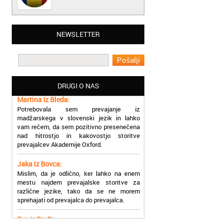
Matjaž iz Ajdovščine:
NEWSLETTER
Lahko pohvalim vse zaposlene v Akademiji
Oxford, ker so resnično profesionalni in
prevajalske storitve opravljajo hitro in
učinkoviti.
DRUGI O NAS
Martina iz Bleda:
Potrebovala sem prevajanje iz
madžarskega v slovenski jezik in lahko
vam rečem, da sem pozitivno presenečena
nad hitrostjo in kakovostjo storitve
prevajalcev Akademije Oxford.
Jaka iz Bovca:
Mislim, da je odlično, ker lahko na enem
mestu najdem prevajalske storitve za
različne jezike, tako da se ne morem
sprehajati od prevajalca do prevajalca.
Eva iz Brežic:
Nujno sem potrebovala prevod v francoski