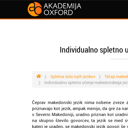
Individualno spletno
Spletna šola tujih jezikov
Tečaji maked
Individualno spletno učenje makedonskega jez
Čeprav makedonski jezik nima nobene zveze z 
priznavajo kot jezik, ampak menijo, da gre za nare
v Severni Makedoniji, uradno priznan kot uradni j
na skupno število govorcev, ta jezik se med sv
kateri je uraden, se makedonski jezik govori še 