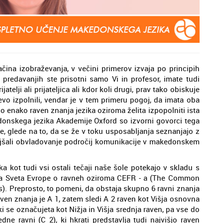
čina izobraževanja, v večini primerov izvaja po principih
predavanjih ste prisotni samo Vi in profesor, imate tudi
telji ali prijateljica ali kdor koli drugi, prav tako obiskuje
o izpolnili, vendar je v tem primeru pogoj, da imata oba
o enako raven znanja jezika oziroma želita izpopolniti ista
donskega jezika Akademije Oxford so izvorni govorci tega
e, glede na to, da se že v toku usposabljanja seznanjajo z
lajšali obvladovanje področij komunikacije v makedonskem
 kot tudi vsi ostali tečaji naše šole potekajo v skladu s
rja Sveta Evrope o ravneh oziroma CEFR - a (The Common
. Preprosto, to pomeni, da obstaja skupno 6 ravni znanja
raven znanja je A 1, zatem sledi A 2 raven kot Višja osnovna
 ki se označujeta kot Nižja in Višja srednja raven, pa vse do
ne ravni (C 2), ki hkrati predstavlja tudi najvišjo raven