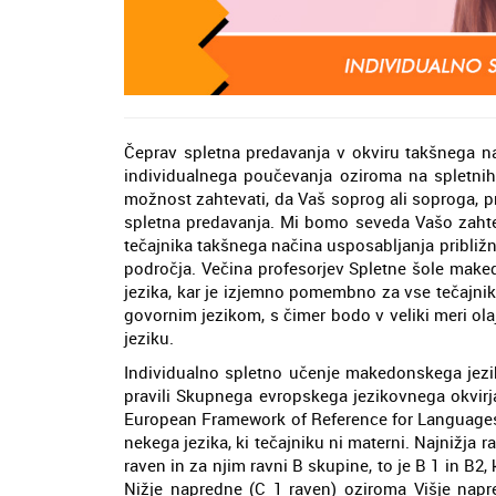
Čeprav spletna predavanja v okviru takšnega na
individualnega poučevanja oziroma na spletnih 
možnost zahtevati, da Vaš soprog ali soproga, prija
spletna predavanja. Mi bomo seveda Vašo zahtev
tečajnika takšnega načina usposabljanja približn
področja. Večina profesorjev Spletne šole make
jezika, kar je izjemno pomembno za vse tečajnik
govornim jezikom, s čimer bodo v veliki meri o
jeziku.
Individualno spletno učenje makedonskega jezika
pravili Skupnega evropskega jezikovnega okvi
European Framework of Reference for Languages)
nekega jezika, ki tečajniku ni materni. Najnižja 
raven in za njim ravni B skupine, to je B 1 in B2,
Nižje napredne (C 1 raven) oziroma Višje napred