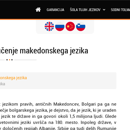
GARANCIJA
ŠOLA TUJIH JEZIKOV
SODNI TOLM
 učenje makedonskega jezika
onskega jezika
ika
jezikom pravih, antičnih Makedoncev, Bolgari pa ga ne
čje bolgarskega jezika, je dejstvo, da je jezik, ki je uraden
ezik te države in ga govori okoli 1,5 milijona ljudi. Glede
etovnimi jeziki uvršča na 180. mesto. Inpoleg države, v
v določenih regijah Albanije, Srbije pa tudi delih Rumunije