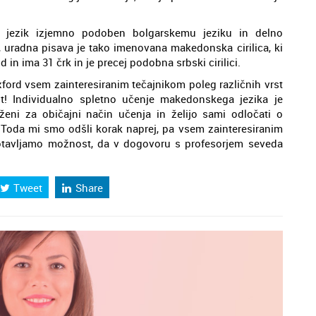
 jezik izjemno podoben bolgarskemu jeziku in delno
, uradna pisava je tako imenovana makedonska cirilica, ki
od in ima 31 črk in je precej podobna srbski cirilici.
ord vsem zainteresiranim tečajnikom poleg različnih vrst
t! Individualno spletno učenje makedonskega jezika je
eni za običajni način učenja in želijo sami odločati o
Toda mi smo odšli korak naprej, pa vsem zainteresiranim
agotavljamo možnost, da v dogovoru s profesorjem seveda
Tweet
Share