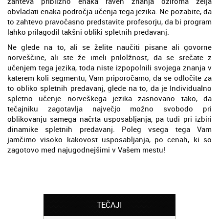
zahteva približno enaka raven znanja oziroma želja
obvladati enaka področja učenja tega jezika. Ne pozabite, da
to zahtevo pravočasno predstavite profesorju, da bi program
lahko prilagodil takšni obliki spletnih predavanj.
Ne glede na to, ali se želite naučiti pisane ali govorne
norveščine, ali ste že imeli prilolžnost, da se srečate z
učenjem tega jezika, toda niste izpopolnili svojega znanja v
katerem koli segmentu, Vam priporočamo, da se odločite za
to obliko spletnih predavanj, glede na to, da je Individualno
spletno učenje norveškega jezika zasnovano tako, da
tečajniku zagotavlja največjo možno svobodo pri
oblikovanju samega načrta usposabljanja, pa tudi pri izbiri
dinamike spletnih predavanj. Poleg vsega tega Vam
jamčimo visoko kakovost usposabljanja, po cenah, ki so
zagotovo med najugodnejšimi v Vašem mestu!
TEČAJI