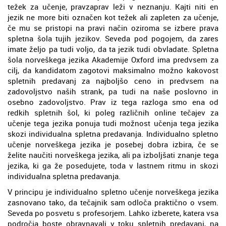
težek za učenje, pravzaprav leži v neznanju. Kajti niti en
jezik ne more biti označen kot težek ali zapleten za učenje,
če mu se pristopi na pravi način oziroma se izbere prava
spletna šola tujih jezikov. Seveda pod pogojem, da zares
imate željo pa tudi voljo, da ta jezik tudi obvladate. Spletna
šola norveškega jezika Akademije Oxford ima predvsem za
cilj, da kandidatom zagotovi maksimalno možno kakovost
spletnih predavanj za najboljšo ceno in predvsem na
zadovoljstvo naših strank, pa tudi na naše poslovno in
osebno zadovoljstvo. Prav iz tega razloga smo ena od
redkih spletnih šol, ki poleg različnih online tečajev za
učenje tega jezika ponuja tudi možnost učenja tega jezika
skozi individualna spletna predavanja. Individualno spletno
učenje norveškega jezika je posebej dobra izbira, če se
želite naučiti norveškega jezika, ali pa izboljšati znanje tega
jezika, ki ga že posedujete, toda v lastnem ritmu in skozi
individualna spletna predavanja.
V principu je individualno spletno učenje norveškega jezika
zasnovano tako, da tečajnik sam odloča praktično o vsem.
Seveda po posvetu s profesorjem. Lahko izberete, katera vsa
področja boste obravnavali v toku spletnih predavanj, na