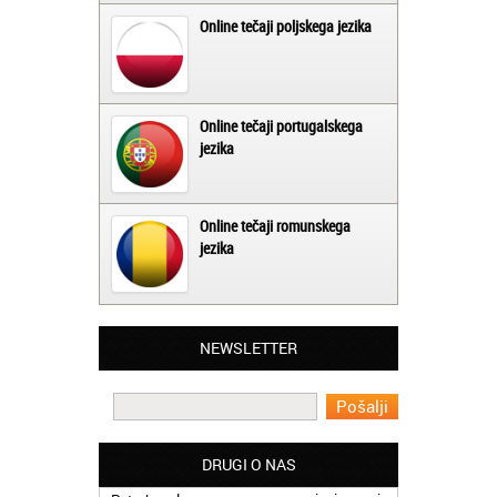
Online tečaji poljskega jezika
Online tečaji portugalskega
jezika
Online tečaji romunskega
jezika
Matjaž iz Ajdovščine:
NEWSLETTER
Lahko pohvalim vse zaposlene v Akademiji
Oxford, ker so resnično profesionalni in
prevajalske storitve opravljajo hitro in
učinkoviti.
Martina iz Bleda:
DRUGI O NAS
Potrebovala sem prevajanje iz