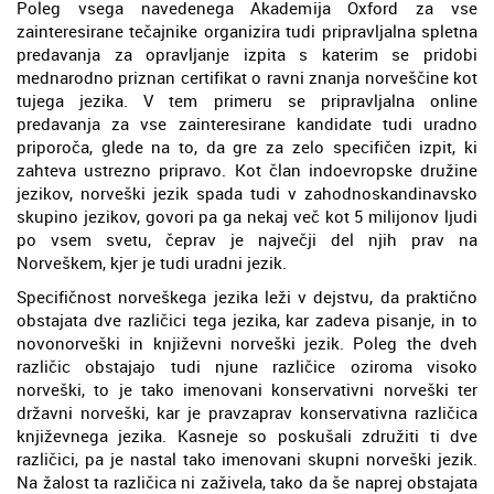
Poleg vsega navedenega Akademija Oxford za vse
zainteresirane tečajnike organizira tudi pripravljalna spletna
predavanja za opravljanje izpita s katerim se pridobi
mednarodno priznan certifikat o ravni znanja norveščine kot
tujega jezika. V tem primeru se pripravljalna online
predavanja za vse zainteresirane kandidate tudi uradno
priporoča, glede na to, da gre za zelo specifičen izpit, ki
zahteva ustrezno pripravo. Kot član indoevropske družine
jezikov, norveški jezik spada tudi v zahodnoskandinavsko
skupino jezikov, govori pa ga nekaj več kot 5 milijonov ljudi
po vsem svetu, čeprav je največji del njih prav na
Norveškem, kjer je tudi uradni jezik.
Specifičnost norveškega jezika leži v dejstvu, da praktično
obstajata dve različici tega jezika, kar zadeva pisanje, in to
novonorveški in književni norveški jezik. Poleg the dveh
različic obstajajo tudi njune različice oziroma visoko
norveški, to je tako imenovani konservativni norveški ter
državni norveški, kar je pravzaprav konservativna različica
književnega jezika. Kasneje so poskušali združiti ti dve
različici, pa je nastal tako imenovani skupni norveški jezik.
Na žalost ta različica ni zaživela, tako da še naprej obstajata