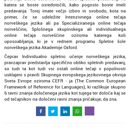
katera se boste osredotočili, kako pogosto boste imeli
predavanja. Torej imate večjo izbiro in svobodo, kota na
primer, če se udeležite Intenzivnega online tečaja
norveškega jezika ali pa Specializiranega online tečaja
norveščine, Splošnega skupinskega ali individualnega
online tečaja norveščine oziroma katerega koli
uposoabljanja, ki je v rednem programu Spletne šole
norveškega jezika Akademije Oxford.
Čeprav Individualno spletno učenje norveškega jezika,
pravzaprav predstavlja specifično obliko spletnih predavanj,
so tudi ta kot tudi vsi ostali online tečaji v popolnosti
usklajeni s pravili Skupnega evropskega jezikovnega okvirja
Sveta Evrope oziroma CEFR - ja (The Common European
Framework of Reference for Languages), ki razlikuje skupno
6 ravni znanja določenega jezika kot tujega ter določa kaj se
od tečajnikov na določeni ravni znanja pričakuje, da zna.