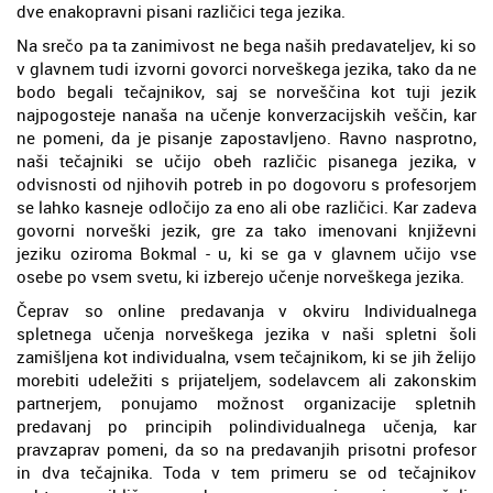
dve enakopravni pisani različici tega jezika.
Na srečo pa ta zanimivost ne bega naših predavateljev, ki so
v glavnem tudi izvorni govorci norveškega jezika, tako da ne
bodo begali tečajnikov, saj se norveščina kot tuji jezik
najpogosteje nanaša na učenje konverzacijskih veščin, kar
ne pomeni, da je pisanje zapostavljeno. Ravno nasprotno,
naši tečajniki se učijo obeh različic pisanega jezika, v
odvisnosti od njihovih potreb in po dogovoru s profesorjem
se lahko kasneje odločijo za eno ali obe različici. Kar zadeva
govorni norveški jezik, gre za tako imenovani književni
jeziku oziroma Bokmal - u, ki se ga v glavnem učijo vse
osebe po vsem svetu, ki izberejo učenje norveškega jezika.
Čeprav so online predavanja v okviru Individualnega
spletnega učenja norveškega jezika v naši spletni šoli
zamišljena kot individualna, vsem tečajnikom, ki se jih želijo
morebiti udeležiti s prijateljem, sodelavcem ali zakonskim
partnerjem, ponujamo možnost organizacije spletnih
predavanj po principih polindividualnega učenja, kar
pravzaprav pomeni, da so na predavanjih prisotni profesor
in dva tečajnika. Toda v tem primeru se od tečajnikov