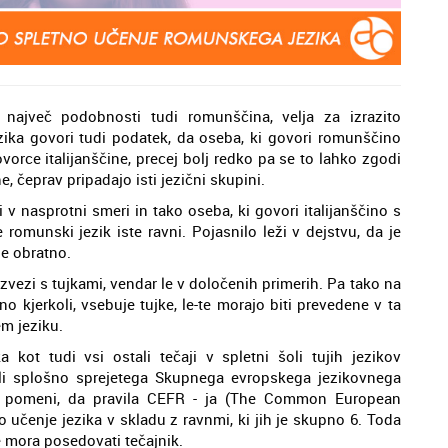
 največ podobnosti tudi romunščina, velja za izrazito
zika govori tudi podatek, da oseba, ki govori romunščino
orce italijanščine, precej bolj redko pa se to lahko zgodi
, čeprav pripadajo isti jezični skupini.
 v nasprotni smeri in tako oseba, ki govori italijanščino s
omunski jezik iste ravni. Pojasnilo leži v dejstvu, da je
ne obratno.
zvezi s tujkami, vendar le v določenih primerih. Pa tako na
o kjerkoli, vsebuje tujke, le-te morajo biti prevedene v ta
m jeziku.
kot tudi vsi ostali tečaji v spletni šoli tujih jezikov
ili splošno sprejetega Skupnega evropskega jezikovnega
av pomeni, da pravila CEFR - ja (The Common European
učenje jezika v skladu z ravnmi, ki jih je skupno 6. Toda
 mora posedovati tečajnik.