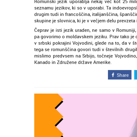
Romunski jezik uporablja nekaj več kot 25 mil
seznamu jezikov, ki so v uporabi. Ta indoevrops
drugim tudi in francoščina, italijanščina, španš
skupine je slovnica, ki je v večjem delu prevzeta 
Čeprav je isti jezik uraden, ne samo v Romuniji,
pa govorimo o moldavskem jeziku. Prav tako je od
v srbski pokrajini Vojvodini, glede na to, da v š
tega se romunščina govori tudi v številnih drugi
mislimo predvsem na Srbijo, točneje Vojvodino,
Kanado in Združene države Amerike.
Share