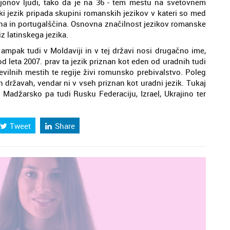
ijonov ljudi, tako da je na 36 - tem mestu na svetovnem
ki jezik pripada skupini romanskih jezikov v kateri so med
čina in portugalščina. Osnovna značilnost jezikov romanske
iz latinskega jezika.
 ampak tudi v Moldaviji in v tej državi nosi drugačno ime,
 leta 2007. prav ta jezik priznan kot eden od uradnih tudi
tevilnih mestih te regije živi romunsko prebivalstvo. Poleg
h državah, vendar ni v vseh priznan kot uradni jezik. Tukaj
 Madžarsko pa tudi Rusku Federaciju, Izrael, Ukrajino ter
Tweet
Share