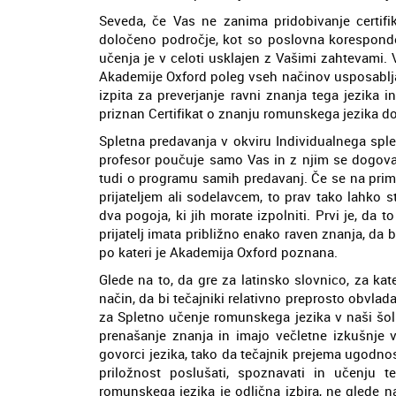
Seveda, če Vas ne zanima pridobivanje certifik
določeno področje, kot so poslovna koresponde
učenja je v celoti usklajen z Vašimi zahtevami
Akademije Oxford poleg vseh načinov usposabljan
izpita za preverjanje ravni znanja tega jezika
priznan Certifikat o znanju romunskega jezika do
Spletna predavanja v okviru Individualnega spl
profesor poučuje samo Vas in z njim se dogovar
tudi o programu samih predavanj. Če se na prim
prijateljem ali sodelavcem, to prav tako lahko s
dva pogoja, ki jih morate izpolniti. Prvi je, da to
prijatelj imata približno enako raven znanja, da
po kateri je Akademija Oxford poznana.
Glede na to, da gre za latinsko slovnico, za kat
način, da bi tečajniki relativno preprosto obvlada
za Spletno učenje romunskega jezika v naši šol
prenašanje znanja in imajo večletne izkušnje 
govorci jezika, tako da tečajnik prejema ugodno
priložnost poslušati, spoznavati in učenju t
romunskega jezika je odlična izbira, ne glede na 