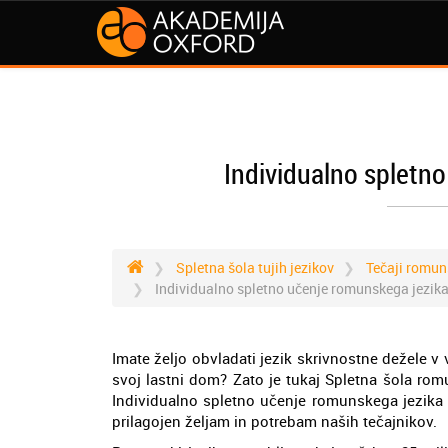
Individualno spletn
Spletna šola tujih jezikov
Tečaji romun
Individualno spletno učenje romunskega jezik
Imate željo obvladati jezik skrivnostne dežele v
svoj lastni dom? Zato je tukaj Spletna šola rom
Individualno spletno učenje romunskega jezika s
prilagojen željam in potrebam naših tečajnikov.