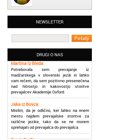
Matjaž iz Ajdovščine:
NEWSLETTER
Lahko pohvalim vse zaposlene v Akademiji
Oxford, ker so resnično profesionalni in
prevajalske storitve opravljajo hitro in
učinkoviti.
DRUGI O NAS
Martina iz Bleda:
Potrebovala sem prevajanje iz
madžarskega v slovenski jezik in lahko
vam rečem, da sem pozitivno presenečena
nad hitrostjo in kakovostjo storitve
prevajalcev Akademije Oxford.
Jaka iz Bovca:
Mislim, da je odlično, ker lahko na enem
mestu najdem prevajalske storitve za
različne jezike, tako da se ne morem
sprehajati od prevajalca do prevajalca.
Eva iz Brežic:
Nujno sem potrebovala prevod v francoski