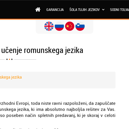
GARANCIJA
ŠOLA TUJIH JEZIKOV
SODNI TOLM
o učenje romunskega jezika
skega jezika
a
 vzhodni Evropi, toda niste ravni razpoloženi, da zapuščate
unskega jezika, ki ima absolutno najboljša rešitev za Vas.
o poseben način spletnih predavanj, ki je skoraj v celoti