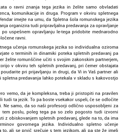
ata o ravni znanja tega jezika in želite samo obvladati
nca, komunikacije in druga. Program v okviru spletnega
. Vendar imejte na umu, da Spletna šola romunskega jezika
ja organizira tudi pripravljalna predavanja za opravljanje
 in po uspešnem opravljanju le-tega pridobite mednarodno
ločene ravni.
etnega učenja romunskega jezika so individualna oziroma
jate o terminih in dinamiki poteka spletnih predavanj pa
er želite romunščine učiti s svojim zakonskim partnerjem,
torijo v okviru teh spletnih predavanj, pri čemer obstajata
 poudarite pri prijavljanju in drugi, da Vi in Vaš partner ali
 bi spletna predavanja lahko potekala v skladu s kakovostjo
ero vemo, da je kompleksna, treba ji pristopiti na pravilen
li tudi ta jezik. To pa boste vsekakor uspeli, če se odločite
i. Ne samo, da so naši profesorji odlično usposobljeni za
v tem poslu, poleg tega pa so zelo pogosto tudi izvorni
sti z obiskovanjem spletnih predavanj, glede na to, da ima
erminov govornega jezika. Individualno spletno učenje
to, ali se prvič srečuje s tem jezikom, ali pa ste že imeli