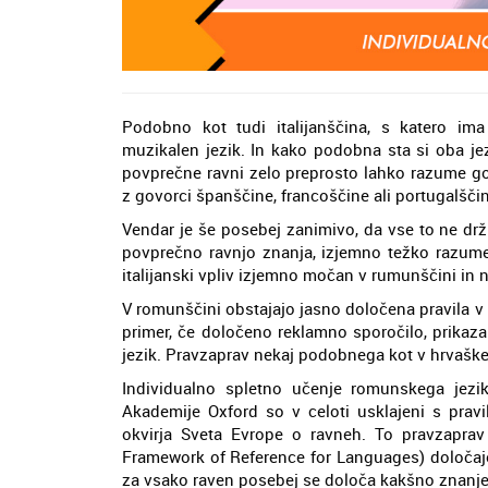
Podobno kot tudi italijanščina, s katero ima
muzikalen jezik. In kako podobna sta si oba je
povprečne ravni zelo preprosto lahko razume gov
z govorci španščine, francoščine ali portugalščine
Vendar je še posebej zanimivo, da vse to ne drži
povprečno ravnjo znanja, izjemno težko razume r
italijanski vpliv izjemno močan v rumunščini in 
V romunščini obstajajo jasno določena pravila v 
primer, če določeno reklamno sporočilo, prikazan
jezik. Pravzaprav nekaj podobnega kot v hrvaške
Individualno spletno učenje romunskega jezika 
Akademije Oxford so v celoti usklajeni s prav
okvirja Sveta Evrope o ravneh. To pravzapr
Framework of Reference for Languages) določajo 
za vsako raven posebej se določa kakšno znanje