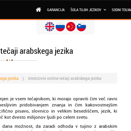
GARANCIJA
ŠOLA TUJIH JEZIKOV
SODNI TOLM
 tečaji arabskega jezika
kega jezika
Intenzivni online tečaji arabskega jezika
njen je vsem tečajnikom, ki morajo opraviti čim več ravni
esljivim pridobivanjem znanja in čim kakovostnejšim
fično pisavo, slovnico in velikim besediščem, jezik, ki
več kot dvesto milijonov ljudi po celem svetu.
e dana možnost, da zaradi odhoda v tujino z arabskim