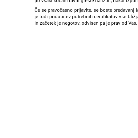
po vsaki kočani ravni greste na izpit, nakar izpoln
Če se pravočasno prijavite, se boste predavanj
je tudi pridobitev potrebnih certifikatov vse bliž
in začetek je negotov, odvisen pa je prav od Vas,