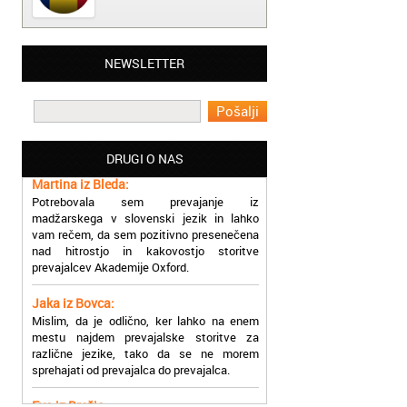
Matjaž iz Ajdovščine:
NEWSLETTER
Lahko pohvalim vse zaposlene v Akademiji
Oxford, ker so resnično profesionalni in
prevajalske storitve opravljajo hitro in
učinkoviti.
DRUGI O NAS
Martina iz Bleda:
Potrebovala sem prevajanje iz
madžarskega v slovenski jezik in lahko
vam rečem, da sem pozitivno presenečena
nad hitrostjo in kakovostjo storitve
prevajalcev Akademije Oxford.
Jaka iz Bovca:
Mislim, da je odlično, ker lahko na enem
mestu najdem prevajalske storitve za
različne jezike, tako da se ne morem
sprehajati od prevajalca do prevajalca.
Eva iz Brežic:
Nujno sem potrebovala prevod v francoski