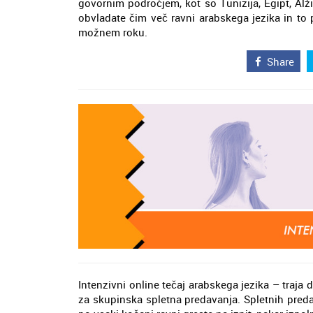
govornim področjem, kot so Tunizija, Egipt, Alži
obvladate čim več ravni arabskega jezika in to 
možnem roku.
Share
Intenzivni online tečaj arabskega jezika – traja
za skupinska spletna predavanja. Spletnih predav