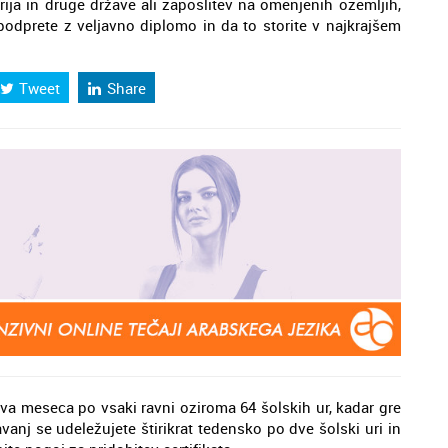
rija in druge države ali zaposlitev na omenjenih ozemljih,
podprete z veljavno diplomo in da to storite v najkrajšem
Tweet
Share
 dva meseca po vsaki ravni oziroma 64 šolskih ur, kadar gre
anj se udeležujete štirikrat tedensko po dve šolski uri in