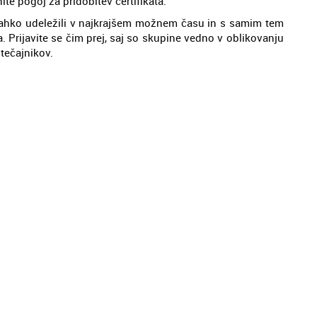
ite pogoj za pridobitev certifikata.
 lahko udeležili v najkrajšem možnem času in s samim tem
ja. Prijavite se čim prej, saj so skupine vedno v oblikovanju
 tečajnikov.