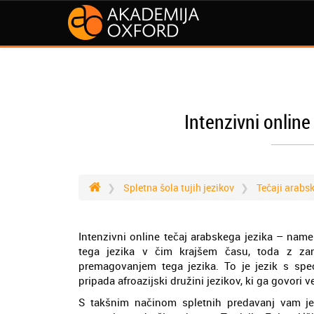
Intenzivni online
Spletna šola tujih jezikov
Tečaji arabs
Intenzivni online tečaj arabskega jezika – name
tega jezika v čim krajšem času, toda z zan
premagovanjem tega jezika. To je jezik s speci
pripada afroazijski družini jezikov, ki ga govori 
S takšnim načinom spletnih predavanj vam j