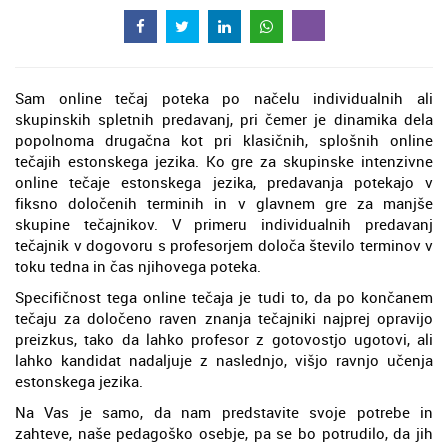
Sam online tečaj poteka po načelu individualnih ali
skupinskih spletnih predavanj, pri čemer je dinamika dela
popolnoma drugačna kot pri klasičnih, splošnih online
tečajih estonskega jezika. Ko gre za skupinske intenzivne
online tečaje estonskega jezika, predavanja potekajo v
fiksno določenih terminih in v glavnem gre za manjše
skupine tečajnikov. V primeru individualnih predavanj
tečajnik v dogovoru s profesorjem določa število terminov v
toku tedna in čas njihovega poteka.
Specifičnost tega online tečaja je tudi to, da po končanem
tečaju za določeno raven znanja tečajniki najprej opravijo
preizkus, tako da lahko profesor z gotovostjo ugotovi, ali
lahko kandidat nadaljuje z naslednjo, višjo ravnjo učenja
estonskega jezika.
Na Vas je samo, da nam predstavite svoje potrebe in
zahteve, naše pedagoško osebje, pa se bo potrudilo, da jih