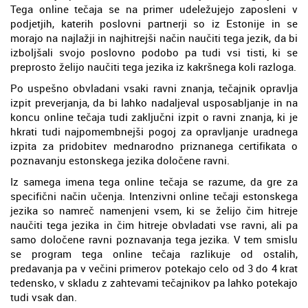
Tega online tečaja se na primer udeležujejo zaposleni v
podjetjih, katerih poslovni partnerji so iz Estonije in se
morajo na najlažji in najhitrejši način naučiti tega jezik, da bi
izboljšali svojo poslovno podobo pa tudi vsi tisti, ki se
preprosto želijo naučiti tega jezika iz kakršnega koli razloga.
Po uspešno obvladani vsaki ravni znanja, tečajnik opravlja
izpit preverjanja, da bi lahko nadaljeval usposabljanje in na
koncu online tečaja tudi zaključni izpit o ravni znanja, ki je
hkrati tudi najpomembnejši pogoj za opravljanje uradnega
izpita za pridobitev mednarodno priznanega certifikata o
poznavanju estonskega jezika določene ravni.
Iz samega imena tega online tečaja se razume, da gre za
specifični način učenja. Intenzivni online tečaji estonskega
jezika so namreč namenjeni vsem, ki se želijo čim hitreje
naučiti tega jezika in čim hitreje obvladati vse ravni, ali pa
samo določene ravni poznavanja tega jezika. V tem smislu
se program tega online tečaja razlikuje od ostalih,
predavanja pa v večini primerov potekajo celo od 3 do 4 krat
tedensko, v skladu z zahtevami tečajnikov pa lahko potekajo
tudi vsak dan.