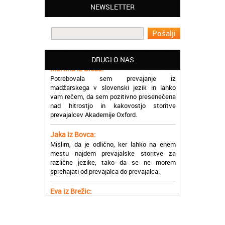
Matjaž iz Ajdovščine:
NEWSLETTER
Lahko pohvalim vse zaposlene v Akademiji
Oxford, ker so resnično profesionalni in
prevajalske storitve opravljajo hitro in
učinkoviti.
DRUGI O NAS
Martina iz Bleda:
Potrebovala sem prevajanje iz
madžarskega v slovenski jezik in lahko
vam rečem, da sem pozitivno presenečena
nad hitrostjo in kakovostjo storitve
prevajalcev Akademije Oxford.
Jaka iz Bovca:
Mislim, da je odlično, ker lahko na enem
mestu najdem prevajalske storitve za
različne jezike, tako da se ne morem
sprehajati od prevajalca do prevajalca.
Eva iz Brežic:
Nujno sem potrebovala prevod v francoski
jezik, na spletu sem našla Oxford, jih
poklicala in v roku nekaj ur sem po
elektronski pošti prejela prevod. Resnično