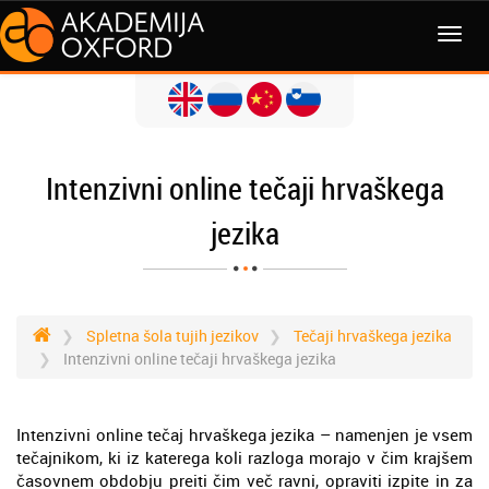
MENI
Intenzivni online tečaji hrvaškega
jezika
Spletna šola tujih jezikov
Tečaji hrvaškega jezika
Intenzivni online tečaji hrvaškega jezika
Intenzivni online tečaj hrvaškega jezika – namenjen je vsem
tečajnikom, ki iz katerega koli razloga morajo v čim krajšem
časovnem obdobju preiti čim več ravni, opraviti izpite in za