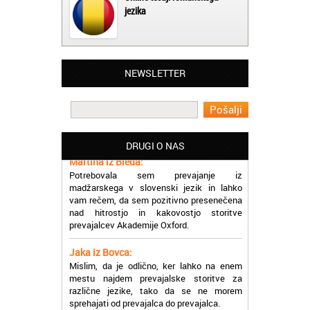
jezika
NEWSLETTER
Matjaž iz Ajdovščine:
Lahko pohvalim vse zaposlene v Akademiji
Oxford, ker so resnično profesionalni in
prevajalske storitve opravljajo hitro in
učinkoviti.
DRUGI O NAS
Martina iz Bleda:
Potrebovala sem prevajanje iz
madžarskega v slovenski jezik in lahko
vam rečem, da sem pozitivno presenečena
nad hitrostjo in kakovostjo storitve
prevajalcev Akademije Oxford.
Jaka iz Bovca:
Mislim, da je odlično, ker lahko na enem
mestu najdem prevajalske storitve za
različne jezike, tako da se ne morem
sprehajati od prevajalca do prevajalca.