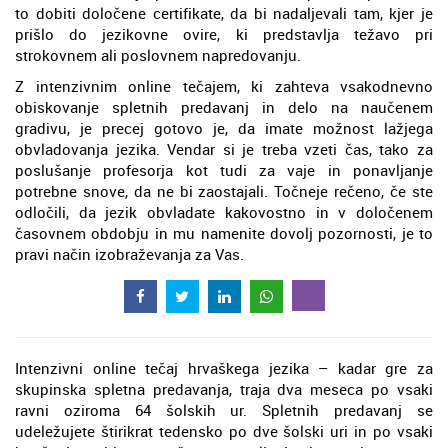
to dobiti določene certifikate, da bi nadaljevali tam, kjer je
prišlo do jezikovne ovire, ki predstavlja težavo pri
strokovnem ali poslovnem napredovanju.
Z intenzivnim online tečajem, ki zahteva vsakodnevno
obiskovanje spletnih predavanj in delo na naučenem
gradivu, je precej gotovo je, da imate možnost lažjega
obvladovanja jezika. Vendar si je treba vzeti čas, tako za
poslušanje profesorja kot tudi za vaje in ponavljanje
potrebne snove, da ne bi zaostajali. Točneje rečeno, če ste
odločili, da jezik obvladate kakovostno in v določenem
časovnem obdobju in mu namenite dovolj pozornosti, je to
pravi način izobraževanja za Vas.
Intenzivni online tečaj hrvaškega jezika – kadar gre za
skupinska spletna predavanja, traja dva meseca po vsaki
ravni oziroma 64 šolskih ur. Spletnih predavanj se
udeležujete štirikrat tedensko po dve šolski uri in po vsaki