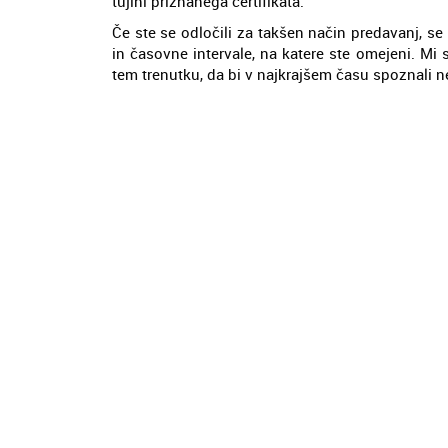
tujini priznanega certifikata.
Če ste se odločili za takšen način predavanj, se
in časovne intervale, na katere ste omejeni. Mi
tem trenutku, da bi v najkrajšem času spoznali n