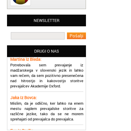
NEWSLETTER
Matjaž iz Ajdovščine:
Lahko pohvalim vse zaposlene v Akademiji
Oxford, ker so resnično profesionalni in
prevajalske storitve opravljajo hitro in
učinkoviti.
DRUGI O NAS
Martina iz Bleda:
Potrebovala sem prevajanje iz
madžarskega v slovenski jezik in lahko
vam rečem, da sem pozitivno presenečena
nad hitrostjo in kakovostjo storitve
prevajalcev Akademije Oxford.
Jaka iz Bovca:
Mislim, da je odlično, ker lahko na enem
mestu najdem prevajalske storitve za
različne jezike, tako da se ne morem
sprehajati od prevajalca do prevajalca.
Eva iz Brežic: