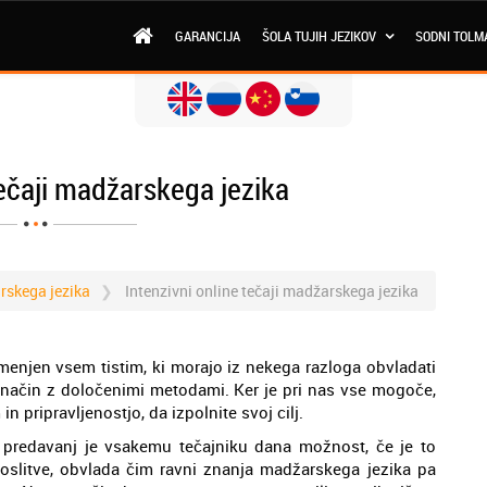
GARANCIJA
ŠOLA TUJIH JEZIKOV
SODNI TOLM
tečaji madžarskega jezika
rskega jezika
Intenzivni online tečaji madžarskega jezika
menjen vsem tistim, ki morajo iz nekega razloga obvladati
it način z določenimi metodami. Ker je pri nas vse mogoče,
 pripravljenostjo, da izpolnite svoj cilj.
h predavanj je vsakemu tečajniku dana možnost, če je to
oslitve, obvlada čim ravni znanja madžarskega jezika pa