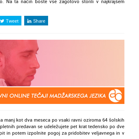
o. Na ta način boste vse zagotovo storili v najkrajšem
Tweet
Share
aja manj kot dva meseca po vsaki ravni oziroma 64 šolskih
Spletnih predavan se udeležujete pet krat tedensko po dve
zpit in potem izpolnite pogoj za pridobitev veljavnega in v