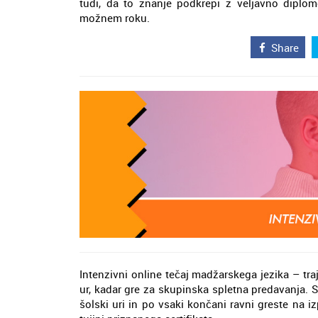
tudi, da to znanje podkrepi z veljavno diplom
možnem roku.
Share
Intenzivni online tečaj madžarskega jezika – tr
ur, kadar gre za skupinska spletna predavanja. 
šolski uri in po vsaki končani ravni greste na i