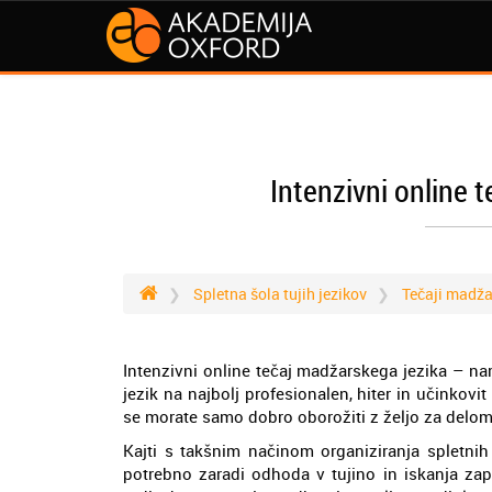
Intenzivni online 
Spletna šola tujih jezikov
Tečaji madža
Intenzivni online tečaj madžarskega jezika – na
jezik na najbolj profesionalen, hiter in učinkov
se morate samo dobro oborožiti z željo za delom in
Kajti s takšnim načinom organiziranja spletni
potrebno zaradi odhoda v tujino in iskanja zap