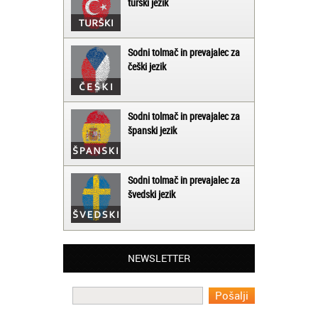
turški jezik
Sodni tolmač in prevajalec za
češki jezik
Sodni tolmač in prevajalec za
španski jezik
Sodni tolmač in prevajalec za
švedski jezik
Matjaž iz Ajdovščine:
NEWSLETTER
Lahko pohvalim vse zaposlene v Akademiji
Oxford, ker so resnično profesionalni in
prevajalske storitve opravljajo hitro in
učinkoviti.