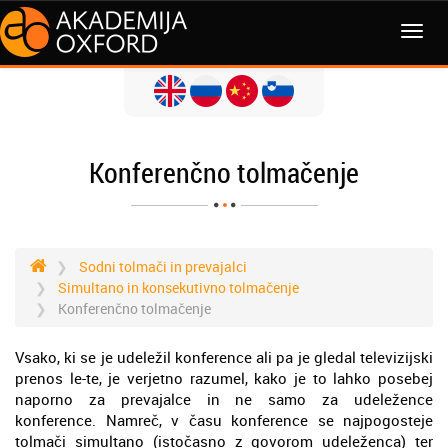
MENI
Konferenčno tolmačenje
Sodni tolmači in prevajalci
Simultano in konsekutivno tolmačenje
Konferenčno tolmačenje
Vsako, ki se je udeležil konference ali pa je gledal televizijski
prenos le-te, je verjetno razumel, kako je to lahko posebej
naporno za prevajalce in ne samo za udeležence
konference. Namreč, v času konference se najpogosteje
tolmači simultano (istočasno z govorom udeleženca) ter