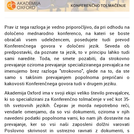
Prav iz tega razloga je vedno priporočljivo, da pri odhodu na
določeno mednarodno konferenco, na kateri se boste
obračali vsem udeležencem, posedujete tudi prevod
Konferenčnega govora v določeni jezik. Seveda ob
predpostavki, da poznate ta jezik, to v principu lahko tudi
sami naredite. Toda, ne smete pozabiti, da strokovno
prevajanje oziroma prevajanje specializiranega prevajalca ne
imenujemo brez razloga "strokovno", glede na to, da ste
samo s takšnim prevajanjem popolnoma prepričani o
kakovosti Konferenčnega govora tudi v drugem jeziku.
Akademija Oxford ima v svoji ekipi veliko število prevajalcev,
ki so specializirani za Konferenčno tolmačenje v več kot 35-
tih svetovnih jezikih. Čeprav je morda nepotrebno reči,
vendarle omenjamo, da so vsi dokumenti, oziroma v njih
navedeni podatki popolnoma varni, ko nam jih dostavite na
prevajanje, ker so vsi naši zaposleni dolžni varovati
Poslovno skrivnost in ustrezno ravnati z dokumenti, s