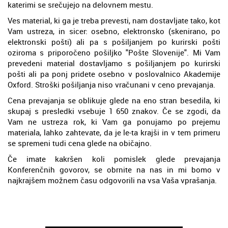
katerimi se srečujejo na delovnem mestu.
Ves material, ki ga je treba prevesti, nam dostavljate tako, kot
Vam ustreza, in sicer: osebno, elektronsko (skenirano, po
elektronski pošti) ali pa s pošiljanjem po kurirski pošti
oziroma s priporočeno pošiljko "Pošte Slovenije". Mi Vam
prevedeni material dostavljamo s pošiljanjem po kurirski
pošti ali pa ponj pridete osebno v poslovalnico Akademije
Oxford. Stroški pošiljanja niso vračunani v ceno prevajanja.
Cena prevajanja se oblikuje glede na eno stran besedila, ki
skupaj s presledki vsebuje 1 650 znakov. Če se zgodi, da
Vam ne ustreza rok, ki Vam ga ponujamo po prejemu
materiala, lahko zahtevate, da je le-ta krajši in v tem primeru
se spremeni tudi cena glede na običajno.
Če imate kakršen koli pomislek glede prevajanja
Konferenčnih govorov, se obrnite na nas in mi bomo v
najkrajšem možnem času odgovorili na vsa Vaša vprašanja.