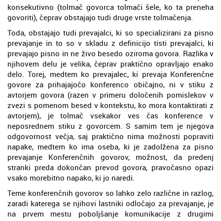
konsekutivno (tolmač govorca tolmači šele, ko ta preneha
govoriti), čeprav obstajajo tudi druge vrste tolmačenja.
Toda, obstajajo tudi prevajalci, ki so specializirani za pisno
prevajanje in to so v skladu z definicijo tisti prevajalci, ki
prevajajo pisno in ne živo besedo oziroma govora. Razlika v
njihovem delu je velika, čeprav praktično opravljajo enako
delo. Torej, medtem ko prevajalec, ki prevaja Konferenčne
govore za prihajajočo konferenco običajno, ni v stiku z
avtorjem govora (razen v primeru določenih pomislekov v
zvezi s pomenom besed v kontekstu, ko mora kontaktirati z
avtorjem), je tolmač vsekakor ves čas konference v
neposrednem stiku z govorcem. S samim tem je njegova
odgovornost večja, saj praktično nima možnosti popraviti
napake, medtem ko ima oseba, ki je zadolžena za pisno
prevajanje Konferenčnih govorov, možnost, da predenj
stranki preda dokončan prevod govora, pravočasno opazi
vsako morebitno napako, ki jo naredi.
Teme konferenčnih govorov so lahko zelo različne in razlog,
zaradi katerega se njihovi lastniki odločajo za prevajanje, je
na prvem mestu poboljšanje komunikacije z drugimi