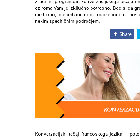
Z učnim programom konverzacijskega tečaja ima
oziroma Vam je izključno potrebno. Bodisi da gre
medicino, menedžmentom, marketingom, poslov
nekim specifičnim področjem.
Share
Konverzacijski tečaj francoskega jezika – potek