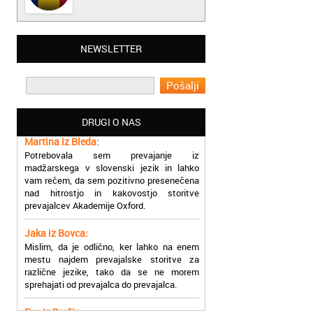
Matjaž iz Ajdovščine:
NEWSLETTER
Lahko pohvalim vse zaposlene v Akademiji
Oxford, ker so resnično profesionalni in
prevajalske storitve opravljajo hitro in
učinkoviti.
DRUGI O NAS
Martina iz Bleda:
Potrebovala sem prevajanje iz
madžarskega v slovenski jezik in lahko
vam rečem, da sem pozitivno presenečena
nad hitrostjo in kakovostjo storitve
prevajalcev Akademije Oxford.
Jaka iz Bovca:
Mislim, da je odlično, ker lahko na enem
mestu najdem prevajalske storitve za
različne jezike, tako da se ne morem
sprehajati od prevajalca do prevajalca.
Eva iz Brežic:
Nujno sem potrebovala prevod v francoski