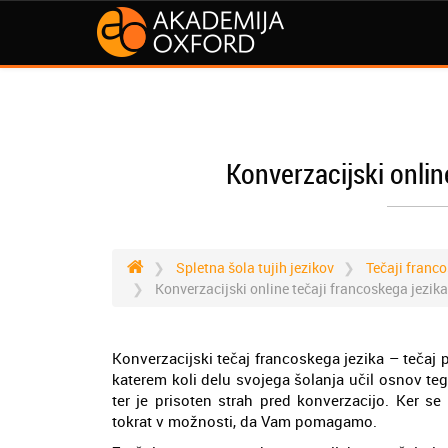
Konverzacijski onlin
Spletna šola tujih jezikov
Tečaji franc
Konverzacijski online tečaji francoskega jezika
Konverzacijski tečaj francoskega jezika – tečaj
katerem koli delu svojega šolanja učil osnov teg
ter je prisoten strah pred konverzacijo. Ker 
tokrat v možnosti, da Vam pomagamo.