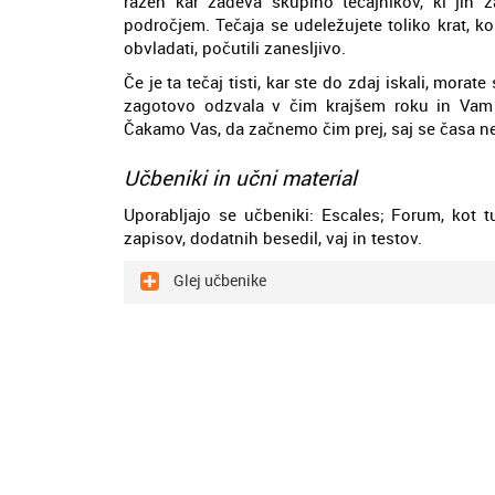
razen kar zadeva skupino tečajnikov, ki jih
področjem. Tečaja se udeležujete toliko krat, k
obvladati, počutili zanesljivo.
Če je ta tečaj tisti, kar ste do zdaj iskali, mor
zagotovo odzvala v čim krajšem roku in Vam 
Čakamo Vas, da začnemo čim prej, saj se časa ne 
Učbeniki in učni material
Uporabljajo se učbeniki: Escales; Forum, kot tu
zapisov, dodatnih besedil, vaj in testov.
Glej učbenike