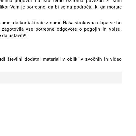
 zanima pogovor na isto temo oziroma povezan z istim
olikor Vam je potrebno, da bi se na področju, ki ga morate
ate samo, da kontaktirate z nami. Naša strokovna ekipa se bo
zagotovila vse potrebne odgovore o pogojih in vpisu.
da ustaviti!!!
di številni dodatni materiali v obliki v zvočnih in video