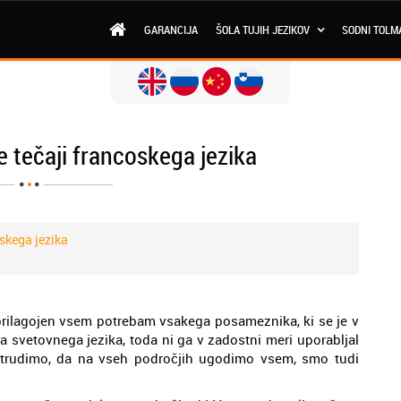
GARANCIJA
ŠOLA TUJIH JEZIKOV
SODNI TOLM
e tečaji francoskega jezika
oskega jezika
 prilagojen vsem potrebam vsakega posameznika, ki se je v
a svetovnega jezika, toda ni ga v zadostni meri uporabljal
se trudimo, da na vseh področjih ugodimo vsem, smo tudi