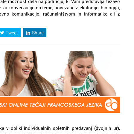
te možnost dela na području, ki Vam predstavlja težavo
 za konverzacijo na teme, povezane z ekologijo, biologijo,
no komunikacijo, računalništvom in informatiko ali z
Tweet
Share
a v obliki individualnih spletnih predavanj (dvojnih ur),