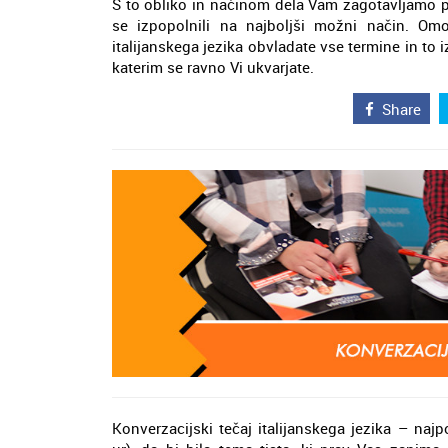
S to obliko in načinom dela Vam zagotavljamo pr
se izpopolnili na najboljši možni način. Om
italijanskega jezika obvladate vse termine in to 
katerim se ravno Vi ukvarjate.
Share
Konverzacijski tečaj italijanskega jezika – naj