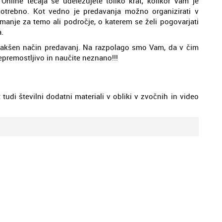
 Online tečaja se udeležujete toliko krat, kolikor Vam je
potrebno. Kot vedno je predavanja možno organizirati v
imanje za temo ali področje, o katerem se želi pogovarjati
.
a takšen način predavanj. Na razpolago smo Vam, da v čim
premostljivo in naučite neznano!!!
t tudi številni dodatni materiali v obliki v zvočnih in video