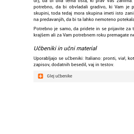
ur), da bi bila tema tista, ki prav Vas zanima.
potrebno, da bi obvladali gradivo, ki Vam je 
skupini, toda tedaj mora skupina imeti isto zan
na predavanjih, da bi ta lahko nemoteno potekala
Potrebno je samo, da pridete in se prijavite z
krajšem ali za Vam potrebnem roku premagate ne
Učbeniki in učni material
Uporabljajo se učbeniki: Italiano: pronti, via!, ko
zapisov, dodatnih besedil, vaj in testov.
Glej učbenike