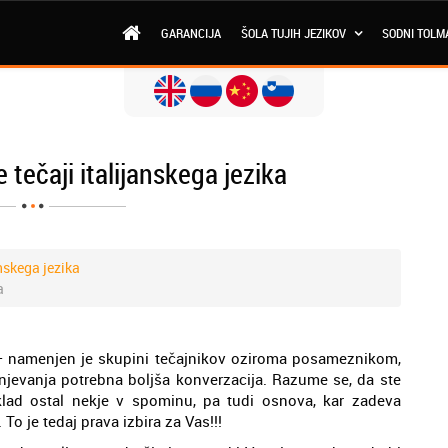
GARANCIJA
ŠOLA TUJIH JEZIKOV
SODNI TOLM
 tečaji italijanskega jezika
anskega jezika
a
ka – namenjen je skupini tečajnikov oziroma posameznikom,
olnjevanja potrebna boljša konverzacija. Razume se, da ste
klad ostal nekje v spominu, pa tudi osnova, kar zadeva
To je tedaj prava izbira za Vas!!!