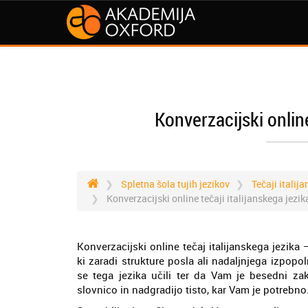
Konverzacijski online
Spletna šola tujih jezikov
Tečaji italij
Konverzacijski online tečaji italijanskega jezik
Konverzacijski online tečaj italijanskega jezi
ki zaradi strukture posla ali nadaljnjega izpop
se tega jezika učili ter da Vam je besedni za
slovnico in nadgradijo tisto, kar Vam je potrebno. 