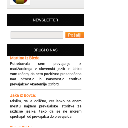
Matjaž iz Ajdovščine:
NEWSLETTER
Lahko pohvalim vse zaposlene v Akademiji
Oxford, ker so resnično profesionalni in
prevajalske storitve opravljajo hitro in
učinkoviti.
DRUGI O NAS
Martina iz Bleda:
Potrebovala sem prevajanje iz
madžarskega v slovenski jezik in lahko
vam rečem, da sem pozitivno presenečena
nad hitrostjo in kakovostjo storitve
prevajalcev Akademije Oxford.
Jaka iz Bovca:
Mislim, da je odlično, ker lahko na enem
mestu najdem prevajalske storitve za
različne jezike, tako da se ne morem
sprehajati od prevajalca do prevajalca.
Eva iz Brežic:
Nujno sem potrebovala prevod v francoski