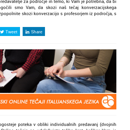
edavatelje za področje in temo, ki Vam je potrebna, da bi
ogočili smo Vam, da skozi naš tečaj konverzacijskega
izpopolnite skozi konverzacijo s profesorjem iz področja, s
Tweet
Share
pogosteje poteka v obliki individualnih predavanj (dvojnih