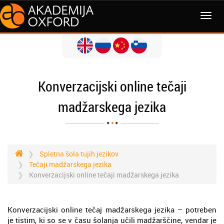
MENI
Konverzacijski online tečaji
madžarskega jezika
Spletna šola tujih jezikov
Tečaji madžarskega jezika
Konverzacijski online tečaji madžarskega jezika
Konverzacijski online tečaj madžarskega jezika – potreben
je tistim, ki so se v času šolanja učili madžarščine, vendar je