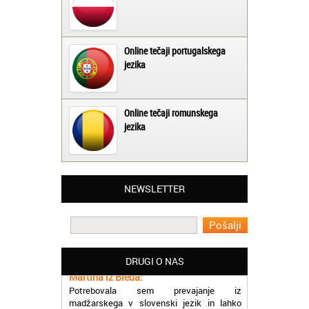
Online tečaji portugalskega
jezika
Online tečaji romunskega
jezika
NEWSLETTER
Matjaž iz Ajdovščine:
Lahko pohvalim vse zaposlene v Akademiji
Oxford, ker so resnično profesionalni in
prevajalske storitve opravljajo hitro in
učinkoviti.
DRUGI O NAS
Martina iz Bleda:
Potrebovala sem prevajanje iz
madžarskega v slovenski jezik in lahko
vam rečem, da sem pozitivno presenečena