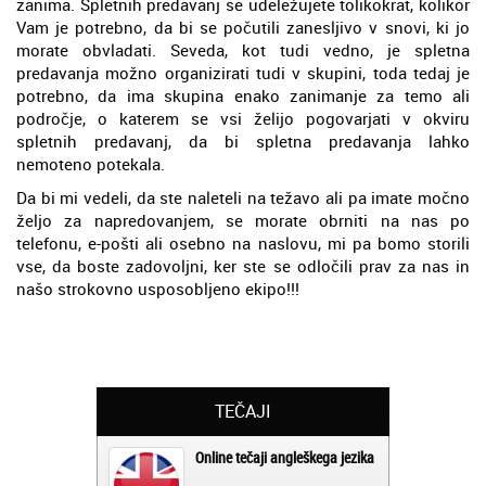
zanima. Spletnih predavanj se udeležujete tolikokrat, kolikor
Vam je potrebno, da bi se počutili zanesljivo v snovi, ki jo
morate obvladati. Seveda, kot tudi vedno, je spletna
predavanja možno organizirati tudi v skupini, toda tedaj je
potrebno, da ima skupina enako zanimanje za temo ali
področje, o katerem se vsi želijo pogovarjati v okviru
spletnih predavanj, da bi spletna predavanja lahko
nemoteno potekala.
Da bi mi vedeli, da ste naleteli na težavo ali pa imate močno
željo za napredovanjem, se morate obrniti na nas po
telefonu, e-pošti ali osebno na naslovu, mi pa bomo storili
vse, da boste zadovoljni, ker ste se odločili prav za nas in
našo strokovno usposobljeno ekipo!!!
TEČAJI
Online tečaji angleškega jezika