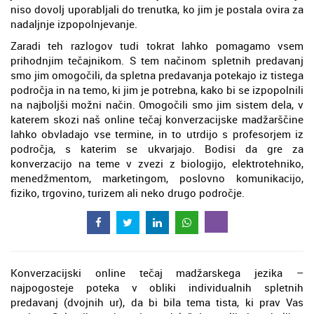
niso dovolj uporabljali do trenutka, ko jim je postala ovira za
nadaljnje izpopolnjevanje.
Zaradi teh razlogov tudi tokrat lahko pomagamo vsem
prihodnjim tečajnikom. S tem načinom spletnih predavanj
smo jim omogočili, da spletna predavanja potekajo iz tistega
področja in na temo, ki jim je potrebna, kako bi se izpopolnili
na najboljši možni način. Omogočili smo jim sistem dela, v
katerem skozi naš online tečaj konverzacijske madžarščine
lahko obvladajo vse termine, in to utrdijo s profesorjem iz
področja, s katerim se ukvarjajo. Bodisi da gre za
konverzacijo na teme v zvezi z biologijo, elektrotehniko,
menedžmentom, marketingom, poslovno komunikacijo,
fiziko, trgovino, turizem ali neko drugo področje.
Konverzacijski online tečaj madžarskega jezika –
najpogosteje poteka v obliki individualnih spletnih
predavanj (dvojnih ur), da bi bila tema tista, ki prav Vas