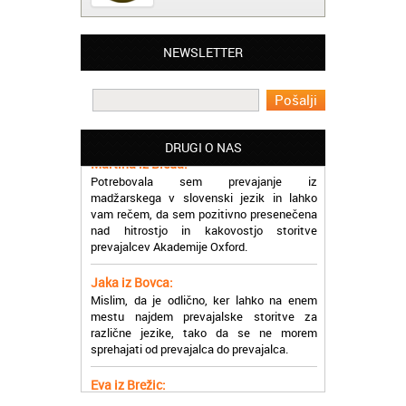
Matjaž iz Ajdovščine:
NEWSLETTER
Lahko pohvalim vse zaposlene v Akademiji
Oxford, ker so resnično profesionalni in
prevajalske storitve opravljajo hitro in
učinkoviti.
DRUGI O NAS
Martina iz Bleda:
Potrebovala sem prevajanje iz
madžarskega v slovenski jezik in lahko
vam rečem, da sem pozitivno presenečena
nad hitrostjo in kakovostjo storitve
prevajalcev Akademije Oxford.
Jaka iz Bovca:
Mislim, da je odlično, ker lahko na enem
mestu najdem prevajalske storitve za
različne jezike, tako da se ne morem
sprehajati od prevajalca do prevajalca.
Eva iz Brežic:
Nujno sem potrebovala prevod v francoski