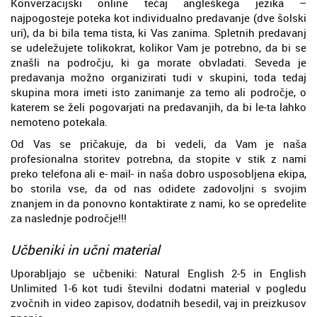
Konverzacijski online tečaj angleškega jezika –
najpogosteje poteka kot individualno predavanje (dve šolski
uri), da bi bila tema tista, ki Vas zanima. Spletnih predavanj
se udeležujete tolikokrat, kolikor Vam je potrebno, da bi se
znašli na področju, ki ga morate obvladati. Seveda je
predavanja možno organizirati tudi v skupini, toda tedaj
skupina mora imeti isto zanimanje za temo ali področje, o
katerem se želi pogovarjati na predavanjih, da bi le-ta lahko
nemoteno potekala.
Od Vas se pričakuje, da bi vedeli, da Vam je naša
profesionalna storitev potrebna, da stopite v stik z nami
preko telefona ali e- mail- in naša dobro usposobljena ekipa,
bo storila vse, da od nas odidete zadovoljni s svojim
znanjem in da ponovno kontaktirate z nami, ko se opredelite
za naslednje področje!!!
Učbeniki in učni material
Uporabljajo se učbeniki: Natural English 2-5 in English
Unlimited 1-6 kot tudi številni dodatni material v pogledu
zvočnih in video zapisov, dodatnih besedil, vaj in preizkusov