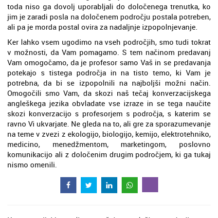
toda niso ga dovolj uporabljali do določenega trenutka, ko
jim je zaradi posla na določenem področju postala potreben,
ali pa je morda postal ovira za nadaljnje izpopolnjevanje.
Ker lahko vsem ugodimo na vseh področjih, smo tudi tokrat
v možnosti, da Vam pomagamo. S tem načinom predavanj
Vam omogočamo, da je profesor samo Vaš in se predavanja
potekajo s tistega področja in na tisto temo, ki Vam je
potrebna, da bi se izpopolnili na najboljši možni način.
Omogočili smo Vam, da skozi naš tečaj konverzacijskega
angleškega jezika obvladate vse izraze in se tega naučite
skozi konverzacijo s profesorjem s področja, s katerim se
ravno Vi ukvarjate. Ne gleda na to, ali gre za sporazumevanje
na teme v zvezi z ekologijo, biologijo, kemijo, elektrotehniko,
medicino, menedžmentom, marketingom, poslovno
komunikacijo ali z določenim drugim področjem, ki ga tukaj
nismo omenili.