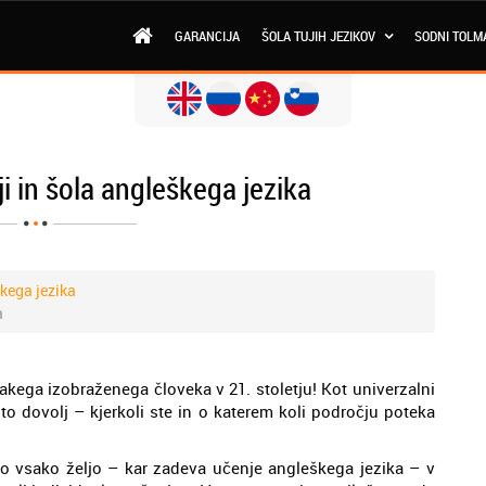
GARANCIJA
ŠOLA TUJIH JEZIKOV
SODNI TOLM
ji in šola angleškega jezika
škega jezika
a
akega izobraženega človeka v 21. stoletju! Kot univerzalni
sto dovolj – kjerkoli ste in o katerem koli področju poteka
o vsako željo – kar zadeva učenje angleškega jezika – v