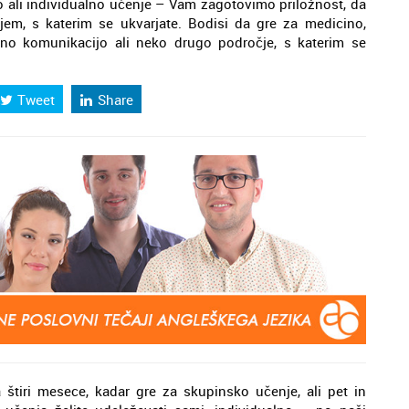
 ali individualno učenje – Vam zagotovimo priložnost, da
jem, s katerim se ukvarjate. Bodisi da gre za medicino,
vno komunikacijo ali neko drugo področje, s katerim se
Tweet
Share
a štiri mesece, kadar gre za skupinsko učenje, ali pet in