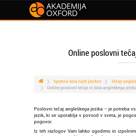
Online poslovni teča
Spletna šola tujih jezikov
Tečaji angle
Online poslovni tečaji in šola angleškega jezik
Poslovni tečaj angleškega jezika – je potreba vs
jezik, ki se uporablja v povsod v sveta, je pogo
pogovor.
Iz teh razlogov Vam lahko ugodimo in izpolnim