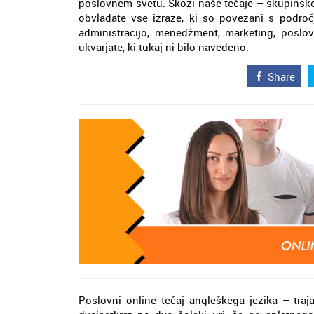
poslovnem svetu. Skozi naše tečaje – skupinsko
obvladate vse izraze, ki so povezani s področ
administracijo, menedžment, marketing, poslo
ukvarjate, ki tukaj ni bilo navedeno.
Share
Poslovni online tečaj angleškega jezika – traj