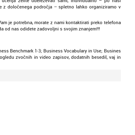
 učenja želite udeleževati sami, individualno – po naši
anje z določenega področja – spletno lahko organiziramo v
 Vam je potrebna, morate z nami kontaktirati preko telefona
 da od nas odidete zadovoljni s svojim znanjem!!!
siness Benchmark 1-3; Business Vocabulary in Use; Busines
pogledu zvočnih in video zapisov, dodatnih besedil, vaj in