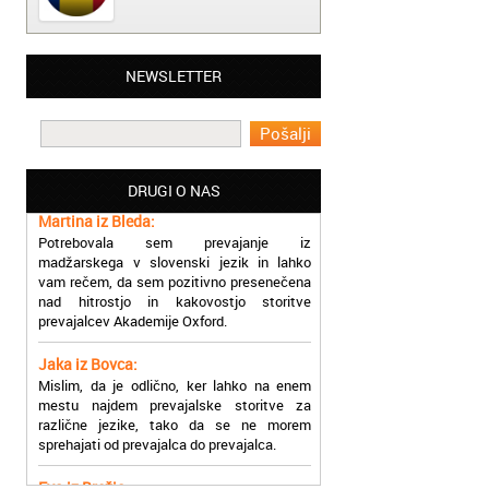
Matjaž iz Ajdovščine:
NEWSLETTER
Lahko pohvalim vse zaposlene v Akademiji
Oxford, ker so resnično profesionalni in
prevajalske storitve opravljajo hitro in
učinkoviti.
DRUGI O NAS
Martina iz Bleda:
Potrebovala sem prevajanje iz
madžarskega v slovenski jezik in lahko
vam rečem, da sem pozitivno presenečena
nad hitrostjo in kakovostjo storitve
prevajalcev Akademije Oxford.
Jaka iz Bovca:
Mislim, da je odlično, ker lahko na enem
mestu najdem prevajalske storitve za
različne jezike, tako da se ne morem
sprehajati od prevajalca do prevajalca.
Eva iz Brežic:
Nujno sem potrebovala prevod v francoski