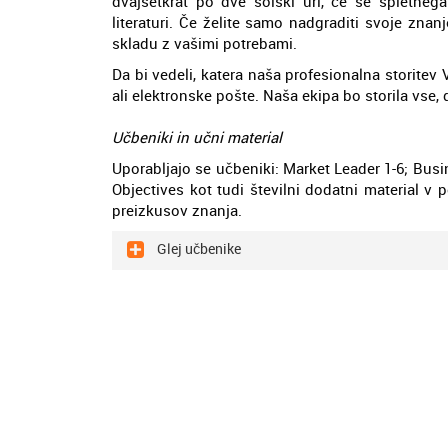
dvajsetkrat po dve šolski uri, če se spletnega
literaturi. Če želite samo nadgraditi svoje zn
skladu z vašimi potrebami.
Da bi vedeli, katera naša profesionalna storitev
ali elektronske pošte. Naša ekipa bo storila vse,
Učbeniki in učni material
Uporabljajo se učbeniki: Market Leader 1-6; Bu
Objectives kot tudi številni dodatni material v 
preizkusov znanja.
Glej učbenike