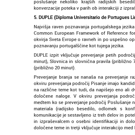
poslušanje nekoliko krajših radijskih besedi
konverzacije poteka v parih ob interakciji z izpr
5. DUPLE (Diploma Universitario de Portugues Li
Najvišja raven poznavanja portugalskega jezika
Common European Framework of Reference for
okvirja Sveta Evrope o ravneh in po uspešno op
poznavanju portugalščine kot tujega jezika.
DUPLE izpit vključuje preverjanje petih področij
minut), Slovnica in slovnična pravila (približno
(približno 20 minut).
Preverjanje branja se nanaša na preverjanje ra
okviru preverjanja področij Pisanje imajo kandi
na različne teme kot tudi, da napišejo eno ali
določene naloge. V okviru preverjanja področij
medtem ko se preverjanje področij Poslušanje 
materiala (radijsko besedilo, odlomek s konfe
komunikacije je sestavljeno iz treh delov in pot
in izpraševalcem o osebni identifikaciji in do
določene teme in tretji vključuje interakcijo med