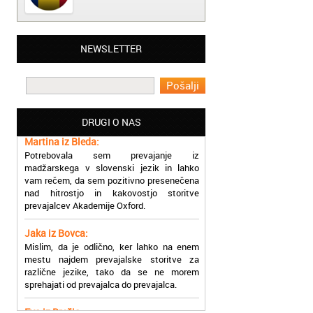
Matjaž iz Ajdovščine:
NEWSLETTER
Lahko pohvalim vse zaposlene v Akademiji
Oxford, ker so resnično profesionalni in
prevajalske storitve opravljajo hitro in
učinkoviti.
DRUGI O NAS
Martina iz Bleda:
Potrebovala sem prevajanje iz
madžarskega v slovenski jezik in lahko
vam rečem, da sem pozitivno presenečena
nad hitrostjo in kakovostjo storitve
prevajalcev Akademije Oxford.
Jaka iz Bovca:
Mislim, da je odlično, ker lahko na enem
mestu najdem prevajalske storitve za
različne jezike, tako da se ne morem
sprehajati od prevajalca do prevajalca.
Eva iz Brežic:
Nujno sem potrebovala prevod v francoski