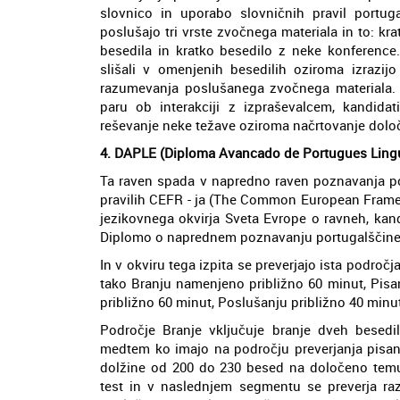
slovnico in uporabo slovničnih pravil portug
poslušajo tri vrste zvočnega materiala in to: kra
besedila in kratko besedilo z neke konference.
slišali v omenjenih besedilih oziroma izrazi
razumevanja poslušanega zvočnega materiala. P
paru ob interakciji z izpraševalcem, kandidat
reševanje neke težave oziroma načrtovanje določ
4. DAPLE (Diploma Avancado de Portugues Lingu
Ta raven spada v napredno raven poznavanja po
pravilih CEFR - ja (The Common European Frame
jezikovnega okvirja Sveta Evrope o ravneh, kan
Diplomo o naprednem poznavanju portugalščine k
In v okviru tega izpita se preverjajo ista področ
tako Branju namenjeno približno 60 minut, Pisan
približno 60 minut, Poslušanju približno 40 minut
Področje Branje vključuje branje dveh besedi
medtem ko imajo na področju preverjanja pisanj
dolžine od 200 do 230 besed na določeno temu. 
test in v naslednjem segmentu se preverja ra