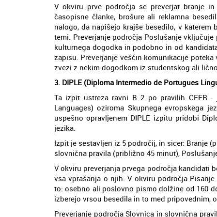
V okviru prve področja se preverjat branje i
časopisne članke, brošure ali reklamna besedil
nalogo, da napišejo krajše besedilo, v katerem 
temi. Preverjanje področja Poslušanje vključuj
kulturnega dogodka in podobno in od kandidata 
zapisu. Preverjanje veščin komunikacije poteka v
zvezi z nekim dogodkom iz studentskog ali ličnog
3. DIPLE (Diploma Intermedio de Portugues Lingu
Ta izpit ustreza ravni B 2 po pravilih CEFR
Languages) oziroma Skupnega evropskega jezi
uspešno opravljenem DIPLE izpitu pridobi Dipl
jezika.
Izpit je sestavljen iz 5 področij, in sicer: Branje 
slovnična pravila (približno 45 minut), Poslušanje
V okviru preverjanja prvega področja kandidati be
vsa vprašanja o njih. V okviru področja Pisanje 
to: osebno ali poslovno pismo dolžine od 160 do
izberejo vrsou besedila in to med pripovednim, 
Preverjanje področja Slovnica in slovnična pravil