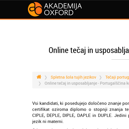
Online tečaj in usposablja
Spletna šola tujih jezikov
Tečaji portu
Online tečaj in usposabljanje - Portugalščina ko
Vsi kandidati, ki posedujejo določeno znanje por
certifikat oziroma diplomo o stopnji znanja te
CIPLE, DEPLE, DIPLE, DAPLE in DUPLE. Jedini p
jezik ni materni.