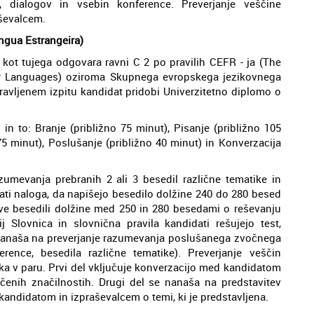
l, dialogov in vsebin konference. Preverjanje veščine
aševalcem.
ngua Estrangeira)
 kot tujega odgovara ravni C 2 po pravilih CEFR - ja (The
 Languages) oziroma Skupnega evropskega jezikovnega
ravljenem izpitu kandidat pridobi Univerzitetno diplomo o
 in to: Branje (približno 75 minut), Pisanje (približno 105
 75 minut), Poslušanje (približno 40 minut) in Konverzacija
zumevanja prebranih 2 ali 3 besedil različne tematike in
dati naloga, da napišejo besedilo dolžine 240 do 280 besed
 dve besedili dolžine med 250 in 280 besedami o reševanju
 Slovnica in slovnična pravila kandidati rešujejo test,
nanaša na preverjanje razumevanja poslušanega zvočnega
rence, besedila različne tematike). Preverjanje veščin
eka v paru. Prvi del vključuje konverzacijo med kandidatom
ločenih značilnostih. Drugi del se nanaša na predstavitev
 kandidatom in izpraševalcem o temi, ki je predstavljena.