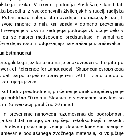
alskega jezika. V okviru področja Poslušanje kandidati
tka besedila iz vsakodnevnih življenjskih situacij, radijska
 Potem imajo nalogo, da navedejo informacije, ki so jih
jo svoje mnenje o njih, kar spada v domeno preverjanja
reverjanje v okviru zadnjega področja vključuje delo v
i pa se najprej medsebojno predstavljajo in simulirajo
ene dejavnosti in odgovarjajo na vprašanja izpraševalca.
a Estrangeira)
rtugalskega jezika oziroma je enakovreden C 1 izpitu po
work of Reference for Languages) - Skupnega evropskega
didati pa po uspešno opravljenem DAPLE izpitu pridobijo
ot tujega jezika.
ja kot tudi v predhodnem, pri čemer je urnik drugačen, pa je
ju približno 90 minut, Slovnici in slovničnim pravilom pa
 in Konverzaciji približno 20 minut.
l in preverjanje njihovega razumevanja do podrobnosti,
a kandidati nalogo, da napišejo nekoliko krajših besedil,
V okviru preverjanja znanja slovnice kandidati rešujejo
zumevanje poslušanega zvočnega materiala, ki vključuje