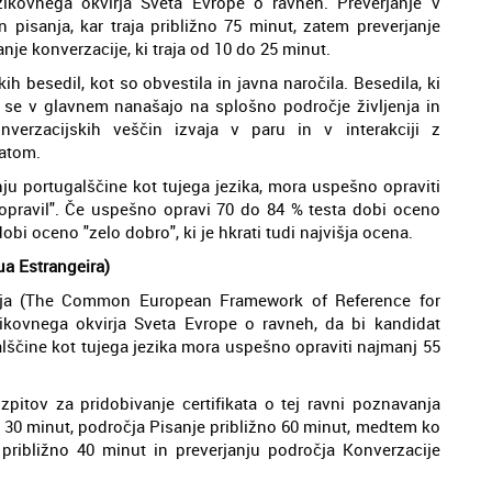
kovnega okvirja Sveta Evrope o ravneh. Preverjanje v
in pisanja, kar traja približno 75 minut, zatem preverjanje
anje konverzacije, ki traja od 10 do 25 minut.
ih besedil, kot so obvestila in javna naročila. Besedila, ki
 se v glavnem nanašajo na splošno področje življenja in
verzacijskih veščin izvaja v paru in v interakciji z
datom.
nju portugalščine kot tujega jezika, mora uspešno opraviti
opravil". Če uspešno opravi 70 do 84 % testa dobi oceno
bi oceno "zelo dobro", ki je hkrati tudi najvišja ocena.
a Estrangeira)
 - ja (The Common European Framework of Reference for
kovnega okvirja Sveta Evrope o ravneh, da bi kandidat
ščine kot tujega jezika mora uspešno opraviti najmanj 55
 izpitov za pridobivanje certifikata o tej ravni poznavanja
no 30 minut, področja Pisanje približno 60 minut, medtem ko
približno 40 minut in preverjanju področja Konverzacije