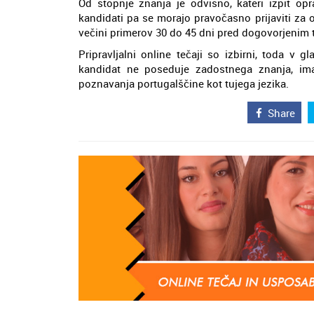
Od stopnje znanja je odvisno, kateri izpit opra
kandidati pa se morajo pravočasno prijaviti za op
večini primerov 30 do 45 dni pred dogovorjenim t
Pripravljalni online tečaji so izbirni, toda v g
kandidat ne poseduje zadostnega znanja, ima 
poznavanja portugalščine kot tujega jezika.
Share