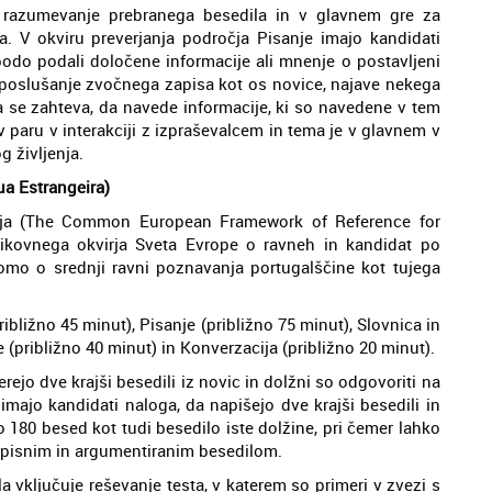
n razumevanje prebranega besedila in v glavnem gre za
a. V okviru preverjanja področja Pisanje imajo kandidati
bodo podali določene informacije ali mnenje o postavljeni
e poslušanje zvočnega zapisa kot os novice, najave nekega
se zahteva, da navede informacije, ki so navedene v tem
 paru v interakciji z izpraševalcem in tema je v glavnem v
 življenja.
a Estrangeira)
 - ja (The Common European Framework of Reference for
kovnega okvirja Sveta Evrope o ravneh in kandidat po
omo o srednji ravni poznavanja portugalščine kot tujega
(približno 45 minut), Pisanje (približno 75 minut), Slovnica in
 (približno 40 minut) in Konverzacija (približno 20 minut).
rejo dve krajši besedili iz novic in dolžni so odgovoriti na
imajo kandidati naloga, da napišejo dve krajši besedili in
 180 besed kot tudi besedilo iste dolžine, pri čemer lahko
opisnim in argumentiranim besedilom.
a vključuje reševanje testa, v katerem so primeri v zvezi s