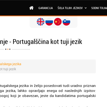
GARANCIJA
ŠOLA TUJIH JEZIKOV
SODNI TOLM
nje - Portugalščina kot tuji jezik
galskega jezika
t tuji jezik
tugalskega jezika in želijo posedovati tudi uradno priznan
ga jezika, lahko opravljajo enega od naslednjih izpitov:
ogoj koji je obavezan, jeste da kandidatima portugalski