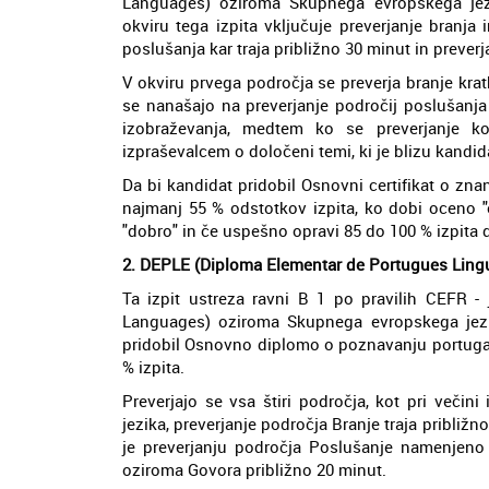
Languages) oziroma Skupnega evropskega jezi
okviru tega izpita vključuje preverjanje branja 
poslušanja kar traja približno 30 minut in preverj
V okviru prvega področja se preverja branje kratk
se nanašajo na preverjanje področij poslušanja
izobraževanja, medtem ko se preverjanje kon
izpraševalcem o določeni temi, ki je blizu kandi
Da bi kandidat pridobil Osnovni certifikat o zna
najmanj 55 % odstotkov izpita, ko dobi oceno "
"dobro" in če uspešno opravi 85 do 100 % izpita do
2. DEPLE (Diploma Elementar de Portugues Lingu
Ta izpit ustreza ravni B 1 po pravilih CEFR
Languages) oziroma Skupnega evropskega jezi
pridobil Osnovno diplomo o poznavanju portugal
% izpita.
Preverjajo se vsa štiri področja, kot pri večini
jezika, preverjanje področja Branje traja približ
je preverjanju področja Poslušanje namenjeno 
oziroma Govora približno 20 minut.