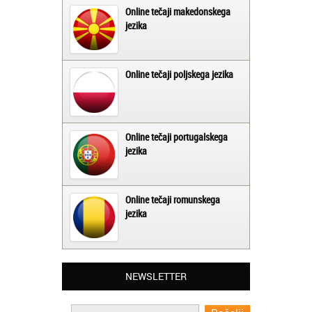
Online tečaji makedonskega
jezika
Online tečaji poljskega jezika
Online tečaji portugalskega
jezika
Online tečaji romunskega
jezika
Matjaž iz Ajdovščine:
NEWSLETTER
Lahko pohvalim vse zaposlene v Akademiji
Oxford, ker so resnično profesionalni in