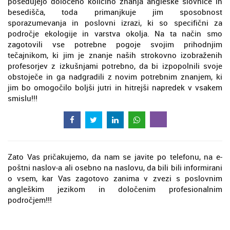
posedujejo določeno količino znanja angleške slovnice in
besedišča, toda primanjkuje jim sposobnost
sporazumevanja in poslovni izrazi, ki so specifični za
področje ekologije in varstva okolja. Na ta način smo
zagotovili vse potrebne pogoje svojim prihodnjim
tečajnikom, ki jim je znanje naših strokovno izobraženih
profesorjev z izkušnjami potrebno, da bi izpopolnili svoje
obstoječe in ga nadgradili z novim potrebnim znanjem, ki
jim bo omogočilo boljši jutri in hitrejši napredek v vsakem
smislu!!!
Zato Vas pričakujemo, da nam se javite po telefonu, na e-
poštni naslov-a ali osebno na naslovu, da bili bili informirani
o vsem, kar Vas zagotovo zanima v zvezi s poslovnim
angleškim jezikom in določenim profesionalnim
področjem!!!