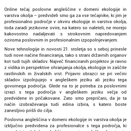
Online tečaj poslovne angleščine v domeni ekologije in
varstva okolja – predvideli smo ga za vse tečajnike, ki jim je
profesionalno področje v okviru ekologije in varstva okolja,
toda zaradi jezikovne ovire, na katero so naleteli, ne morejo
kakovostno nadaljevati s strokovnim napredovanjem
oziroma poslovnim in profesionalnim izpopolnjevanjem.
Nove tehnologije in novosti 21. stoletja so s seboj prinesle
tudi nove načine financiranja, tako s strani državnih organov
kot tudi tujih skladov. Največ financiranih projektov je ravno
z vidika in perspektive ohranjanja okolja, ekologije in zaščite
rastlinskih in živalskih vrst. Prijavni obrazci se pri večini
skladov izpolnjujejo v angleškem jeziku ali jeziku tega
govornega področja. Glede na to je potreba za poslovnimi
izrazi s tega področja v angleškem jeziku večja od
predvidene in pričakovane. Zato smo prepričani, da je ta
način izobraževanja tudi edina izbira, s katero boste
zanesljivo prišli do cilja.
Poslovna angleščina v domeni ekologije in varstva okolja je
izključno predvidena za profesionalce s tega področja, ki