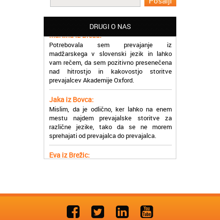
prevajalske storitve opravljajo hitro in
učinkoviti.
DRUGI O NAS
Martina iz Bleda:
Potrebovala sem prevajanje iz
madžarskega v slovenski jezik in lahko
vam rečem, da sem pozitivno presenečena
nad hitrostjo in kakovostjo storitve
prevajalcev Akademije Oxford.
Jaka iz Bovca:
Mislim, da je odlično, ker lahko na enem
mestu najdem prevajalske storitve za
različne jezike, tako da se ne morem
sprehajati od prevajalca do prevajalca.
Eva iz Brežic:
Nujno sem potrebovala prevod v francoski
jezik, na spletu sem našla Oxford, jih
poklicala in v roku nekaj ur sem po
elektronski pošti prejela prevod. Resnično
so izjemni!
Zoran iz Velenja: