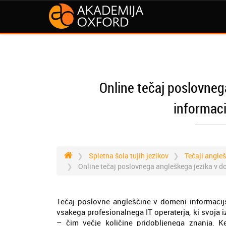
Online tečaj poslovneg
informaci
Spletna šola tujih jezikov
Tečaji angle
Online tečaj poslovnega angleškega jezika v d
Tečaj poslovne angleščine v domeni informacijs
vsakega profesionalnega IT operaterja, ki svoja 
– čim večje količine pridobljenega znanja. Ke