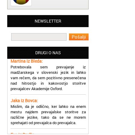
Matjaž iz Ajdovščine:
NEWSLETTER
Lahko pohvalim vse zaposlene v Akademiji
Oxford, ker so resnično profesionalni in
prevajalske storitve opravljajo hitro in
učinkoviti.
DRUGI O NAS
Martina iz Bleda:
Potrebovala sem prevajanje iz
madžarskega v slovenski jezik in lahko
vam rečem, da sem pozitivno presenečena
nad hitrostjo in kakovostjo storitve
prevajalcev Akademije Oxford.
Jaka iz Bovca:
Mislim, da je odlično, ker lahko na enem
mestu najdem prevajalske storitve za
različne jezike, tako da se ne morem
sprehajati od prevajalca do prevajalca.
Eva iz Brežic:
Nujno sem potrebovala prevod v francoski