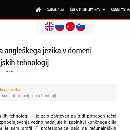
GARANCIJA
ŠOLA TUJIH JEZIKOV
SODNI TOLM
a angleškega jezika v domeni
jskih tehnologij
škega jezika
omeni informacijskih tehnologij
kih tehnologij – je zelo zahteven pa tudi potreben tečaj
izpopolnjevanja vedno nadaljuje k izpolnitvi končnega cilja
r je sam profil IT profesionalca delo na računalniških