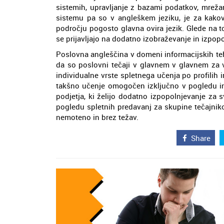
sistemih, upravljanje z bazami podatkov, mrežam
sistemu pa so v angleškem jeziku, je za kako
področju pogosto glavna ovira jezik. Glede na to
se prijavljajo na dodatno izobraževanje in izpo
Poslovna angleščina v domeni informacijskih te
da so poslovni tečaji v glavnem v glavnem za 
individualne vrste spletnega učenja po profilih in
takšno učenje omogočen izključno v pogledu ind
podjetja, ki želijo dodatno izpopolnjevanje za
pogledu spletnih predavanj za skupine tečajnik
nemoteno in brez težav.
Share