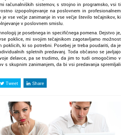
i računalniških sistemov, s strojno in programsko, vsi ti
vostno izpopolnjevanje na poslovnem in profesionalnem
 je vse večje zanimanje in vse večje število tečajnikov, ki
polnjevanje v poslovnem smislu.
hnologij je posebnega in specifičnega pomena. Dejstvo je,
vse poklice, mi svojim tečajnikom zagotavljamo možnost
 poklicih, ki so potrebni. Posebej je treba poudariti, da je
ividualnih spletnih predavanj. Toda občasno se javljajo
 svoje delavce, pa se trudimo, da jim to tudi omogočimo v
ov s skupnim zanimanjem, da bi vsi predavanja spremljali
Tweet
Share