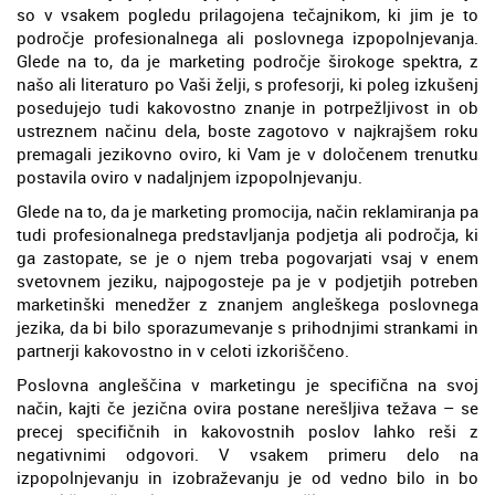
so v vsakem pogledu prilagojena tečajnikom, ki jim je to
področje profesionalnega ali poslovnega izpopolnjevanja.
Glede na to, da je marketing področje širokoge spektra, z
našo ali literaturo po Vaši želji, s profesorji, ki poleg izkušenj
posedujejo tudi kakovostno znanje in potrpežljivost in ob
ustreznem načinu dela, boste zagotovo v najkrajšem roku
premagali jezikovno oviro, ki Vam je v določenem trenutku
postavila oviro v nadaljnjem izpopolnjevanju.
Glede na to, da je marketing promocija, način reklamiranja pa
tudi profesionalnega predstavljanja podjetja ali področja, ki
ga zastopate, se je o njem treba pogovarjati vsaj v enem
svetovnem jeziku, najpogosteje pa je v podjetjih potreben
marketinški menedžer z znanjem angleškega poslovnega
jezika, da bi bilo sporazumevanje s prihodnjimi strankami in
partnerji kakovostno in v celoti izkoriščeno.
Poslovna angleščina v marketingu je specifična na svoj
način, kajti če jezična ovira postane nerešljiva težava – se
precej specifičnih in kakovostnih poslov lahko reši z
negativnimi odgovori. V vsakem primeru delo na
izpopolnjevanju in izobraževanju je od vedno bilo in bo