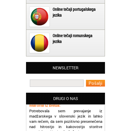
Online tečaji portugalskega
jezika
Online tečaji romunskega
jezika
NEWSLETTER
Matjaž iz Ajdovščine:
Lahko pohvalim vse zaposlene v Akademiji
Oxford, ker so resnično profesionalni in
prevajalske storitve opravljajo hitro in
učinkoviti.
DRUGI O NAS
Martina iz Bleda:
Potrebovala sem prevajanje iz
madžarskega v slovenski jezik in lahko
vam rečem, da sem pozitivno presenečena
nad hitrostjo in kakovostjo storitve
prevajalcev Akademije Oxford.