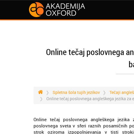
Online tečaj poslovnega an
b
Spletna šola tujih jezikov
Tečaji angle
Online tečaj poslovnega angleškega jezika za 
Online tečaj poslovnega angleškega jezika
poslovnega sveta v sferi raznih posamičnih p
strok oziroma izpopolnjevanja v tisti str