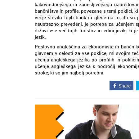
kakovostnejšega in zanesljivejšega napredovanj
bančništva in profile, povezane s temi poklici,
večje število tujih bank in glede na to, da so
neustrezno prevedeni, je potreba za učenjem sp
državi vse več tujih turistov in edini jezik, ki
jezik.
Poslovna angleščina za ekonomiste in bančnike 
glavnem v celosti za vse poklice, mi svojim t
učenja angleškega jezika po profilih in poklic
učenje angleškega jezika s področij ekonomije 
stroke, ki so jim najbolj potrebni.
Share