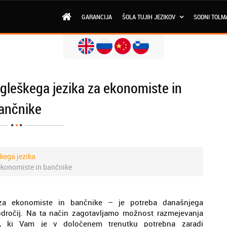
GARANCIJA
ŠOLA TUJIH JEZIKOV
SODNI TOLM
gleškega jezika za ekonomiste in
ančnike
škega jezika
ekonomiste in bančnike
 za ekonomiste in bančnike – je potreba današnjega
odročij. Na ta način zagotavljamo možnost razmejevanja
oki, ki Vam je v določenem trenutku potrebna zaradi