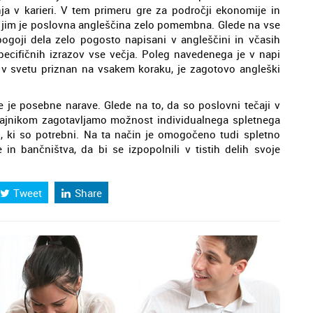
a v karieri. V tem primeru gre za področji ekonomije in
 ki jim je poslovna angleščina zelo pomembna. Glede na vse
 pogoji dela zelo pogosto napisani v angleščini in včasih
ecifičnih izrazov vse večja. Poleg navedenega je v napi
 je v svetu priznan na vsakem koraku, je zagotovo angleški
je posebne narave. Glede na to, da so poslovni tečaji v
ečajnikom zagotavljamo možnost individualnega spletnega
ih, ki so potrebni. Na ta način je omogočeno tudi spletno
in bančništva, da bi se izpopolnili v tistih delih svoje
Tweet
Share