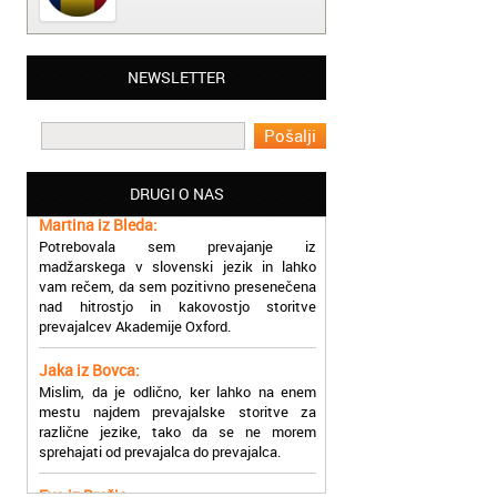
Matjaž iz Ajdovščine:
NEWSLETTER
Lahko pohvalim vse zaposlene v Akademiji
Oxford, ker so resnično profesionalni in
prevajalske storitve opravljajo hitro in
učinkoviti.
DRUGI O NAS
Martina iz Bleda:
Potrebovala sem prevajanje iz
madžarskega v slovenski jezik in lahko
vam rečem, da sem pozitivno presenečena
nad hitrostjo in kakovostjo storitve
prevajalcev Akademije Oxford.
Jaka iz Bovca:
Mislim, da je odlično, ker lahko na enem
mestu najdem prevajalske storitve za
različne jezike, tako da se ne morem
sprehajati od prevajalca do prevajalca.
Eva iz Brežic:
Nujno sem potrebovala prevod v francoski