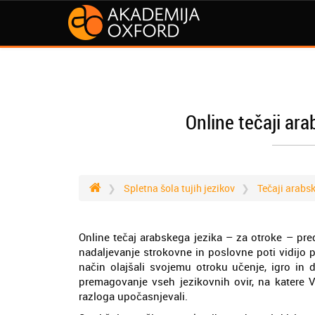
Online tečaji ara
Spletna šola tujih jezikov
Tečaji arabs
Online tečaj arabskega jezika – za otroke – pred
nadaljevanje strokovne in poslovne poti vidijo
način olajšali svojemu otroku učenje, igro in 
premagovanje vseh jezikovnih ovir, na katere V
razloga upočasnjevali.