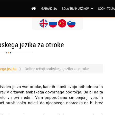
GARANCIJA
ŠOLA TUJIH JEZIKOV
SODNI TOLM
bskega jezika za otroke
kega jezika
Online tečaji arabskega jezika za otroke
viden je za vse otroke, katerih starši svojo prihodnost in
 prav v državah arabskega govornega področja. Da bi na ta
delo v novi sredini, Vam priporočamo čimprejšnji vpis in
aš otrok lahko naleti, da njegovega napredka ne bi brez