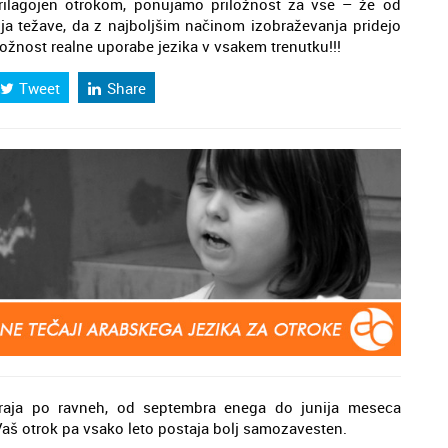
prilagojen otrokom, ponujamo priložnost za vse – že od
lja težave, da z najboljšim načinom izobraževanja pridejo
možnost realne uporabe jezika v vsakem trenutku!!!
Tweet
Share
 traja po ravneh, od septembra enega do junija meseca
Vaš otrok pa vsako leto postaja bolj samozavesten.