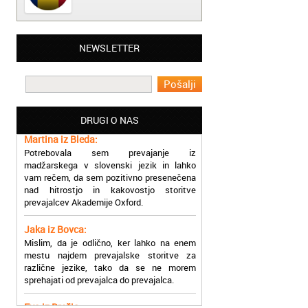
Matjaž iz Ajdovščine:
NEWSLETTER
Lahko pohvalim vse zaposlene v Akademiji
Oxford, ker so resnično profesionalni in
prevajalske storitve opravljajo hitro in
učinkoviti.
DRUGI O NAS
Martina iz Bleda:
Potrebovala sem prevajanje iz
madžarskega v slovenski jezik in lahko
vam rečem, da sem pozitivno presenečena
nad hitrostjo in kakovostjo storitve
prevajalcev Akademije Oxford.
Jaka iz Bovca:
Mislim, da je odlično, ker lahko na enem
mestu najdem prevajalske storitve za
različne jezike, tako da se ne morem
sprehajati od prevajalca do prevajalca.
Eva iz Brežic:
Nujno sem potrebovala prevod v francoski