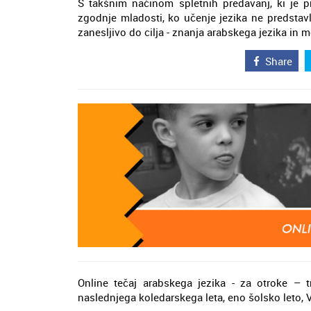
S takšnim načinom spletnih predavanj, ki je 
zgodnje mladosti, ko učenje jezika ne predstav
zanesljivo do cilja - znanja arabskega jezika in 
Share
Online tečaj arabskega jezika - za otroke –
naslednjega koledarskega leta, eno šolsko leto, 