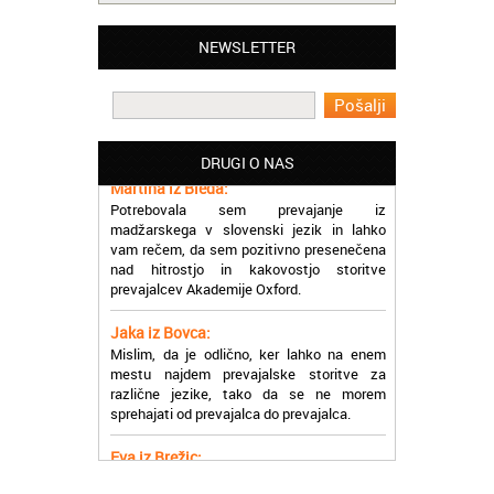
NEWSLETTER
Matjaž iz Ajdovščine:
Lahko pohvalim vse zaposlene v Akademiji
Oxford, ker so resnično profesionalni in
prevajalske storitve opravljajo hitro in
učinkoviti.
DRUGI O NAS
Martina iz Bleda:
Potrebovala sem prevajanje iz
madžarskega v slovenski jezik in lahko
vam rečem, da sem pozitivno presenečena
nad hitrostjo in kakovostjo storitve
prevajalcev Akademije Oxford.
Jaka iz Bovca:
Mislim, da je odlično, ker lahko na enem
mestu najdem prevajalske storitve za
različne jezike, tako da se ne morem
sprehajati od prevajalca do prevajalca.
Eva iz Brežic:
Nujno sem potrebovala prevod v francoski
jezik, na spletu sem našla Oxford, jih