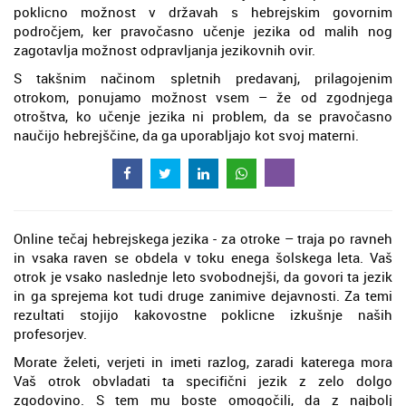
poklicno možnost v državah s hebrejskim govornim
področjem, ker pravočasno učenje jezika od malih nog
zagotavlja možnost odpravljanja jezikovnih ovir.
S takšnim načinom spletnih predavanj, prilagojenim
otrokom, ponujamo možnost vsem – že od zgodnjega
otroštva, ko učenje jezika ni problem, da se pravočasno
naučijo hebrejščine, da ga uporabljajo kot svoj materni.
Online tečaj hebrejskega jezika - za otroke – traja po ravneh
in vsaka raven se obdela v toku enega šolskega leta. Vaš
otrok je vsako naslednje leto svobodnejši, da govori ta jezik
in ga sprejema kot tudi druge zanimive dejavnosti. Za temi
rezultati stojijo kakovostne poklicne izkušnje naših
profesorjev.
Morate želeti, verjeti in imeti razlog, zaradi katerega mora
Vaš otrok obvladati ta specifični jezik z zelo dolgo
zgodovino. S tem mu boste omogočili, da z najbolj