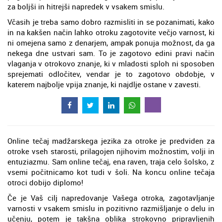
za boljši in hitrejši napredek v vsakem smislu.
Včasih je treba samo dobro razmisliti in se pozanimati, kako
in na kakšen način lahko otroku zagotovite večjo varnost, ki
ni omejena samo z denarjem, ampak ponuja možnost, da ga
nekega dne ustvari sam. To je zagotovo edini pravi način
vlaganja v otrokovo znanje, ki v mladosti sploh ni sposoben
sprejemati odločitev, vendar je to zagotovo obdobje, v
katerem najbolje vpija znanje, ki najdlje ostane v zavesti.
Online tečaj madžarskega jezika za otroke je predviden za
otroke vseh starosti, prilagojen njihovim možnostim, volji in
entuziazmu. Sam online tečaj, ena raven, traja celo šolsko, z
vsemi počitnicamo kot tudi v šoli. Na koncu online tečaja
otroci dobijo diplomo!
Če je Vaš cilj napredovanje Vašega otroka, zagotavljanje
varnosti v vsakem smislu in pozitivno razmišljanje o delu in
učenju, potem je takšna oblika strokovno pripravljenih