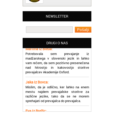
NEWSLETTER
Matjaž iz Ajdovščine:
Lahko pohvalim vse zaposlene v Akademiji
Oxford, ker so resnično profesionalni in
prevajalske storitve opravljajo hitro in
učinkoviti.
DRUGI O NAS
Martina iz Bleda:
Potrebovala sem prevajanje iz
madžarskega v slovenski jezik in lahko
vam rečem, da sem pozitivno presenečena
nad hitrostjo in kakovostjo storitve
prevajalcev Akademije Oxford.
Jaka iz Bovca:
Mislim, da je odlično, ker lahko na enem
mestu najdem prevajalske storitve za
različne jezike, tako da se ne morem
sprehajati od prevajalca do prevajalca.
Eva iz Brežic:
Nujno sem potrebovala prevod v francoski