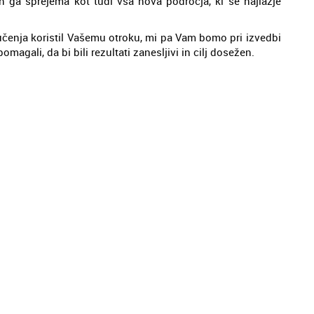
in ga sprejema kot tudi vsa nova področja, ki se najlažje
učenja koristil Vašemu otroku, mi pa Vam bomo pri izvedbi
magali, da bi bili rezultati zanesljivi in cilj dosežen.