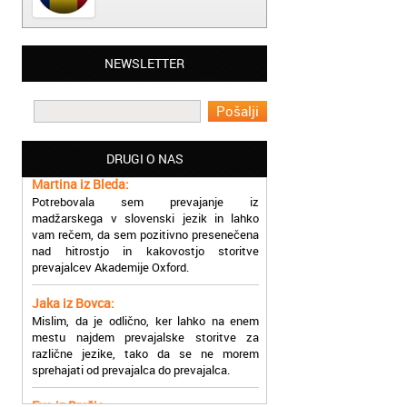
Matjaž iz Ajdovščine:
NEWSLETTER
Lahko pohvalim vse zaposlene v Akademiji
Oxford, ker so resnično profesionalni in
prevajalske storitve opravljajo hitro in
učinkoviti.
DRUGI O NAS
Martina iz Bleda:
Potrebovala sem prevajanje iz
madžarskega v slovenski jezik in lahko
vam rečem, da sem pozitivno presenečena
nad hitrostjo in kakovostjo storitve
prevajalcev Akademije Oxford.
Jaka iz Bovca:
Mislim, da je odlično, ker lahko na enem
mestu najdem prevajalske storitve za
različne jezike, tako da se ne morem
sprehajati od prevajalca do prevajalca.
Eva iz Brežic:
Nujno sem potrebovala prevod v francoski