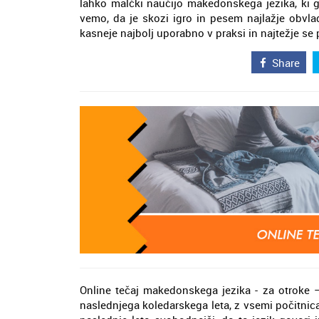
lahko malčki naučijo makedonskega jezika, ki ga
vemo, da je skozi igro in pesem najlažje obvla
kasneje najbolj uporabno v praksi in najtežje se 
Share
Online tečaj makedonskega jezika - za otroke 
naslednjega koledarskega leta, z vsemi počitnicam