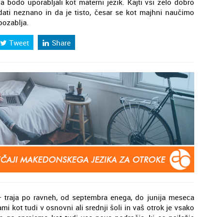
 bodo uporabljali kot materni jezik. Kajti vsi zelo dobro
dati neznano in da je tisto, česar se kot majhni naučimo
pozablja.
Tweet
Share
– traja po ravneh, od septembra enega, do junija meseca
i kot tudi v osnovni ali srednji šoli in vaš otrok je vsako