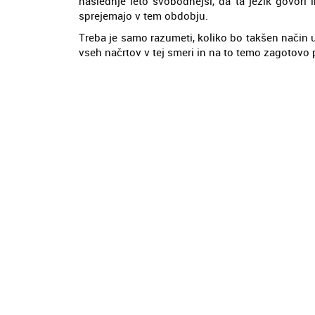
naslednje leto svobodnejši, da ta jezik govori 
sprejemajo v tem obdobju.
Treba je samo razumeti, koliko bo takšen način 
vseh načrtov v tej smeri in na to temo zagotovo po