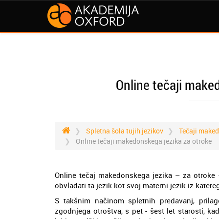
Online tečaji make
Spletna šola tujih jezikov
Tečaji maked
Online tečaji makedonskega jezika za otroke
Online tečaj makedonskega jezika – za otroke –
obvladati ta jezik kot svoj materni jezik iz kater
S takšnim načinom spletnih predavanj, pril
zgodnjega otroštva, s pet - šest let starosti, k