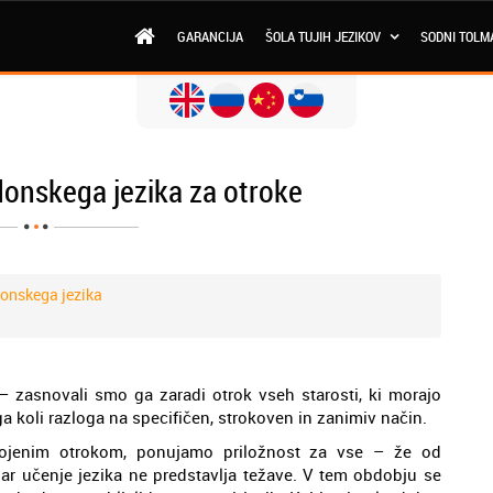
GARANCIJA
ŠOLA TUJIH JEZIKOV
SODNI TOLM
donskega jezika za otroke
onskega jezika
 zasnovali smo ga zaradi otrok vseh starosti, ki morajo
ega koli razloga na specifičen, strokoven in zanimiv način.
agojenim otrokom, ponujamo priložnost za vse – že od
adar učenje jezika ne predstavlja težave. V tem obdobju se