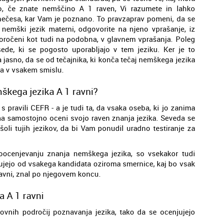
no, če znate nemščino A 1 raven, Vi razumete in lahko
o nečesa, kar Vam je poznano. To pravzaprav pomeni, da se
e nemški jezik materni, odgovorite na njeno vprašanje, iz
te poročeni kot tudi na podobna, v glavnem vprašanja. Poleg
sede, ki se pogosto uporabljajo v tem jeziku. Ker je to
 jasno, da se od tečajnika, ki konča tečaj nemškega jezika
ja v vsakem smislu.
škega jezika A 1 ravni?
s pravili CEFR - a je tudi ta, da vsaka oseba, ki jo zanima
a samostojno oceni svojo raven znanja jezika. Seveda se
 šoli tujih jezikov, da bi Vam ponudil uradno testiranje za
moocenjevanju znanja nemškega jezika, so vsekakor tudi
čakujejo od vsakega kandidata oziroma smernice, kaj bo vsak
ravni, znal po njegovem koncu.
 A 1 ravni
vnih področij poznavanja jezika, tako da se ocenjujejo