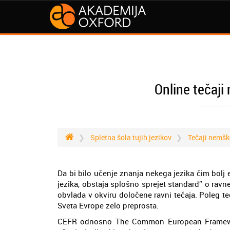
Online tečaji
Spletna šola tujih jezikov
Tečaji nemšk
Da bi bilo učenje znanja nekega jezika čim bolj e
jezika, obstaja splošno sprejet standard” o ravn
obvlada v okviru določene ravni tečaja. Poleg 
Sveta Evrope zelo preprosta.
CEFR odnosno The Common European Framework 