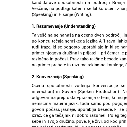
kandidatove sposobnosti na področju Branja i
Veščine, na podlagi katerih se lahko oceni zna
(Speaking) in Pisanje (Writing).
1. Razumevanje (Understanding)
Ta veščina se nanaša na oceno dveh področij, in
po koncu tečaja nemškega jezika A 1 ravni lahko
tudi fraze, ki se pogosto uporabljajo in ki se n
primer njegova družina in prijatelji, pri čemer je
razločno in počasi. Prav tako takšne besede kandi
na primer prebere in razume reklamne kataloge, č
2. Konverzacija (Speaking)
Ocena sposobnosti vodenja konverzacije se
interaction) in Govora (Spoken Production). Na
odgovori na preprosta vprašanja o temi, ki mu j
nemščina materni jezik, toda samo pod pogojem
govori počasi, jasneje, uporablja besede, ki se
izraz, če ga tečajnik ni dobro razumel. Poleg teg
sebe in svojo družino, pove, kje živi, od kod prih
zna opisati predmete, ki jih pogosto uporablja.