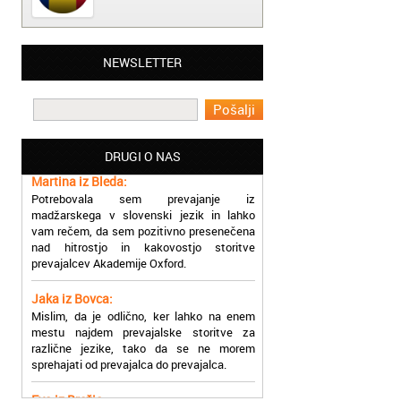
Matjaž iz Ajdovščine:
NEWSLETTER
Lahko pohvalim vse zaposlene v Akademiji
Oxford, ker so resnično profesionalni in
prevajalske storitve opravljajo hitro in
učinkoviti.
DRUGI O NAS
Martina iz Bleda:
Potrebovala sem prevajanje iz
madžarskega v slovenski jezik in lahko
vam rečem, da sem pozitivno presenečena
nad hitrostjo in kakovostjo storitve
prevajalcev Akademije Oxford.
Jaka iz Bovca:
Mislim, da je odlično, ker lahko na enem
mestu najdem prevajalske storitve za
različne jezike, tako da se ne morem
sprehajati od prevajalca do prevajalca.
Eva iz Brežic:
Nujno sem potrebovala prevod v francoski