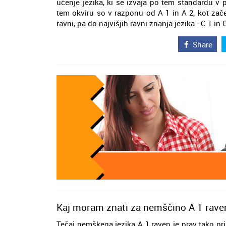
učenje jezika, ki se izvaja po tem standardu v 
tem okviru so v razponu od A 1 in A 2, kot zače
ravni, pa do najvišjih ravni znanja jezika - C 1 in C
Share
Kaj moram znati za nemščino A 1 rave
Tečaj nemškega jezika A 1 raven je prav tako pr