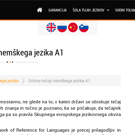
GARANCIJA
ŠOLA TUJIH JEZIKOV
SODNI TOLM
 nemškega jezika A1
ega jezika
Online tečaji nemškega jezika A1
nostavno, ne glede na to, v kateri državi se obiskuje tečaj
eh znanja in točno je poznano, ka se pričakuje, da tečajnik
tega pa so pravila Skupnega evropskega jezikovnega okvira
of Reference for Languages je precej prilagodljiv in