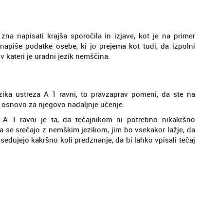
na napisati krajša sporočila in izjave, kot je na primer
 napiše podatke osebe, ki jo prejema kot tudi, da izpolni
, v kateri je uradni jezik nemščina.
ka ustreza A 1 ravni, to pravzaprav pomeni, da ste na
a osnovo za njegovo nadaljnje učenje.
 A 1 ravni je ta, da tečajnikom ni potrebno nikakršno
 da se srečajo z nemškim jezikom, jim bo vsekakor lažje, da
sedujejo kakršno koli predznanje, da bi lahko vpisali tečaj