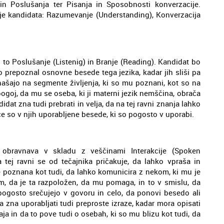
n Poslušanja ter Pisanja in Sposobnosti konverzacije.
nje kandidata: Razumevanje (Understanding), Konverzacija
 to Poslušanje (Listenig) in Branje (Reading). Kandidat bo
 prepoznal osnovne besede tega jezika, kadar jih sliši pa
anašajo na segmente življenja, ki so mu poznani, kot so na
 pogoj, da mu se oseba, ki ji materni jezik nemščina, obrača
dat zna tudi prebrati in velja, da na tej ravni znanja lahko
e so v njih uporabljene besede, ki so pogosto v uporabi.
 obravnava v skladu z veščinami Interakcije (Spoken
 tej ravni se od tečajnika pričakuje, da lahko vpraša in
e poznana kot tudi, da lahko komunicira z nekom, ki mu je
, da je ta razpoložen, da mu pomaga, in to v smislu, da
 pogosto srečujejo v govoru in celo, da ponovi besedo ali
a zna uporabljati tudi preproste izraze, kadar mora opisati
aja in da to pove tudi o osebah, ki so mu blizu kot tudi, da