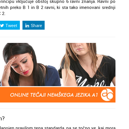
principu vključuje obstoj skupno 6 ravni znanja. Ravni po
tnih preko B 1 in B 2 ravni, ki sta tako imenovani srednji
 2.
Tweet
Share
n?
ilagojen pravilom tega standarda, pa se točno ve, kaj mora