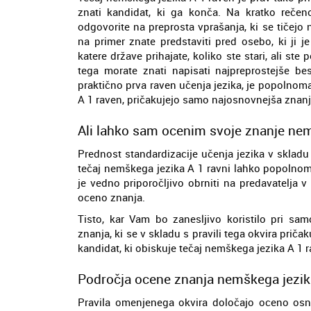
znati kandidat, ki ga konča. Na kratko reče
odgovorite na preprosta vprašanja, ki se tičej
na primer znate predstaviti pred osebo, ki ji j
katere države prihajate, koliko ste stari, ali s
tega morate znati napisati najpreprostejše be
praktično prva raven učenja jezika, je popolnoma
A 1 raven, pričakujejo samo najosnovnejša znan
Ali lahko sam ocenim svoje znanje nem
Prednost standardizacije učenja jezika v skladu 
tečaj nemškega jezika A 1 ravni lahko popolnom
je vedno priporočljivo obrniti na predavatelja v
oceno znanja.
Tisto, kar Vam bo zanesljivo koristilo pri sa
znanja, ki se v skladu s pravili tega okvira pri
kandidat, ki obiskuje tečaj nemškega jezika A 1 
Področja ocene znanja nemškega jezika
Pravila omenjenega okvira določajo oceno osno