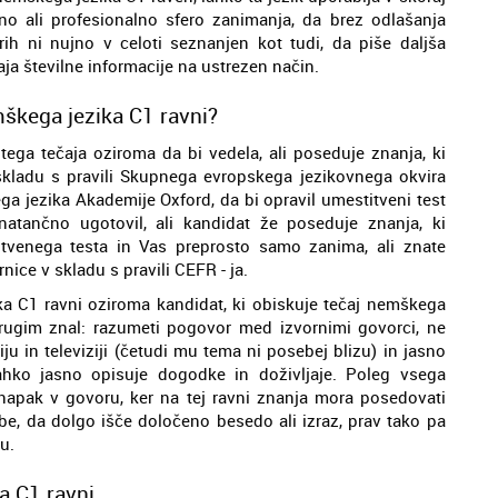
ebno ali profesionalno sfero zanimanja, da brez odlašanja
ih ni nujno v celoti seznanjen kot tudi, da piše daljša
aja številne informacije na ustrezen način.
škega jezika C1 ravni?
tega tečaja oziroma da bi vedela, ali poseduje znanja, ki
skladu s pravili Skupnega evropskega jezikovnega okvira
ga jezika Akademije Oxford, da bi opravil umestitveni test
natančno ugotovil, ali kandidat že poseduje znanja, ki
itvenega testa in Vas preprosto samo zanima, ali znate
ce v skladu s pravili CEFR - ja.
a C1 ravni oziroma kandidat, ki obiskuje tečaj nemškega
ugim znal: razumeti pogovor med izvornimi govorci, ne
u in televiziji (četudi mu tema ni posebej blizu) in jasno
lahko jasno opisuje dogodke in doživljaje. Poleg vsega
napak v govoru, ker na tej ravni znanja mora posedovati
be, da dolgo išče določeno besedo ali izraz, prav tako pa
u.
a C1 ravni