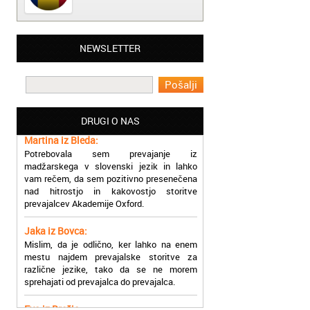
Matjaž iz Ajdovščine:
NEWSLETTER
Lahko pohvalim vse zaposlene v Akademiji
Oxford, ker so resnično profesionalni in
prevajalske storitve opravljajo hitro in
učinkoviti.
DRUGI O NAS
Martina iz Bleda:
Potrebovala sem prevajanje iz
madžarskega v slovenski jezik in lahko
vam rečem, da sem pozitivno presenečena
nad hitrostjo in kakovostjo storitve
prevajalcev Akademije Oxford.
Jaka iz Bovca:
Mislim, da je odlično, ker lahko na enem
mestu najdem prevajalske storitve za
različne jezike, tako da se ne morem
sprehajati od prevajalca do prevajalca.
Eva iz Brežic:
Nujno sem potrebovala prevod v francoski