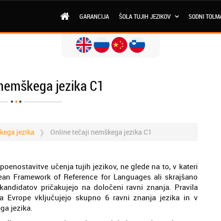
GARANCIJA
ŠOLA TUJIH JEZIKOV
SODNI TOLM
 nemškega jezika C1
škega jezika
Online tečaji nemškega jezika C1
enostavitve učenja tujih jezikov, ne glede na to, v kateri
an Framework of Reference for Languages ali skrajšano
kandidatov pričakujejo na določeni ravni znanja. Pravila
 Evrope vključujejo skupno 6 ravni znanja jezika in v
ga jezika.