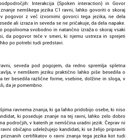
dpodročjih: Interakcija (Spoken interaction) in Govor
znanje nemškega jezika C1 ravni, lahko govoriti o skoraj
v pogovor z več izvornimi govorci tega jezika, ne dela
esede ali izraza in seveda se ne pričakuje, da dela napake.
ko popolnoma svobodno in natančno izraža o skoraj vsaki
i, da pogovor teče v smeri, ki njemu ustreza in sprejeti
 lahko po potrebi tudi predstavi.
 ravni, seveda pod pogojem, da redno spremlja spletna
stavlja, v nemškem jeziku praktično lahko piše besedila o
a ter besedila različne forme, vsebine, dolžine in sloga, v
isli, da je pomembno.
išjima ravnema znanja, ki ga lahko pridobijo osebe, ki niso
andidat, ki poseduje znanje na tej ravni, lahko zelo dobro
 na področjih, v katerih je nemščina uradni jezik. Čeprav ni
avni običajno udeležujejo kandidati, ki se želijo pripraviti
priznanih certifikatov o ravni znanja tega jezika kot tudi