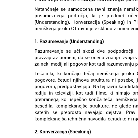
Natančneje se samoocena ravni znanja nemšk
posameznega področja, ki je predmet učenj
(Understanding), Konverzacija (Speaking) in Pi
nemškega jezika C1 ravni je v skladu z omenjeni
1. Razumevanje (Understanding)
Razumevanje se uči skozi dve podpodročji: P
pravzaprav pomeni, da se ocena znanja izvaja v
za neki medij ali pogovor kot tudi razumevanju 
Tečajniki, ki končajo tečaj nemškega jezika 
pogovore, četudi njihova struktura ni posebej j
pogovoru, predpostavljajo. Na tej ravni kandidat
radiju in televiziji, kot tudi filme, ki nimaj
prebranega, ko uspešno konča tečaj nemškega j
besedila, kompleksnejše strukture, ne glede na 
katerih se preprosto navajajo dejstva. Prav
kompleksnejša tehnična navodila, četudi to ni nj
2. Konverzacija (Speaking)