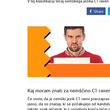
V tej klasifikaciji tečaj nemškega jezika C1 rav
Share
Kaj moram znati za nemščino C1 rave
Če veste, da je nemški jezik C1 ravni pravzapra
jasno, da so znanja, ki se pričakujejo od kandida
takole: vsak tečajnik, ki z uspehom konča tečaj 