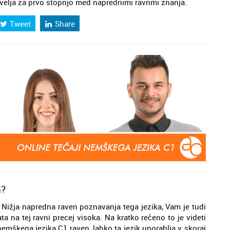
en velja za prvo stopnjo med naprednimi ravnmi znanja.
Tweet
Share
n?
v Nižja napredna raven poznavanja tega jezika, Vam je tudi
ta na tej ravni precej visoka. Na kratko rečeno to je videti
nemškega jezika C1 raven, lahko ta jezik uporablja v skoraj