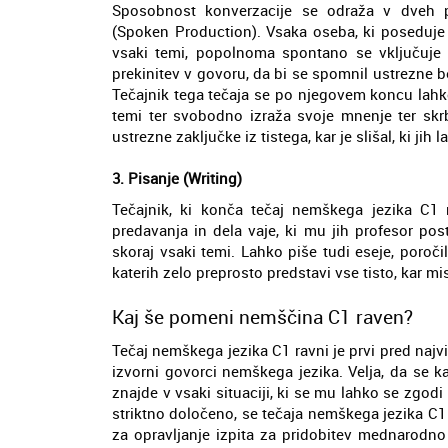
Sposobnost konverzacije se odraža v dveh po
(Spoken Production). Vsaka oseba, ki poseduje 
vsaki temi, popolnoma spontano se vključuje 
prekinitev v govoru, da bi se spomnil ustrezne b
Tečajnik tega tečaja se po njegovem koncu lah
temi ter svobodno izraža svoje mnenje ter skrb
ustrezne zaključke iz tistega, kar je slišal, ki jih
3. Pisanje (Writing)
Tečajnik, ki konča tečaj nemškega jezika C1
predavanja in dela vaje, ki mu jih profesor po
skoraj vsaki temi. Lahko piše tudi eseje, poročil
katerih zelo preprosto predstavi vse tisto, kar m
Kaj še pomeni nemščina C1 raven?
Tečaj nemškega jezika C1 ravni je prvi pred najv
izvorni govorci nemškega jezika. Velja, da se k
znajde v vsaki situaciji, ki se mu lahko se zgodi
striktno določeno, se tečaja nemškega jezika C1 r
za opravljanje izpita za pridobitev mednarodno 