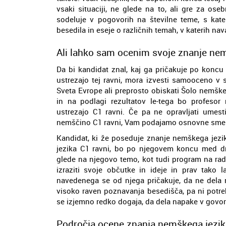
vsaki situaciji, ne glede na to, ali gre za os
sodeluje v pogovorih na številne teme, s kater
besedila in eseje o različnih temah, v katerih nav
Ali lahko sam ocenim svoje znanje nem
Da bi kandidat znal, kaj ga pričakuje po koncu 
ustrezajo tej ravni, mora izvesti samooceno v 
Sveta Evrope ali preprosto obiskati Šolo nemške
in na podlagi rezultatov le-tega bo profesor 
ustrezajo C1 ravni. Če pa ne opravljati umest
nemščino C1 ravni, Vam podajamo osnovne smerni
Kandidat, ki že poseduje znanje nemškega jezik
jezika C1 ravni, bo po njegovem koncu med dr
glede na njegovo temo, kot tudi program na radij
izraziti svoje občutke in ideje in prav tako 
navedenega se od njega pričakuje, da ne dela 
visoko raven poznavanja besedišča, pa ni potre
se izjemno redko dogaja, da dela napake v govor
Področja ocene znanja nemškega jezik