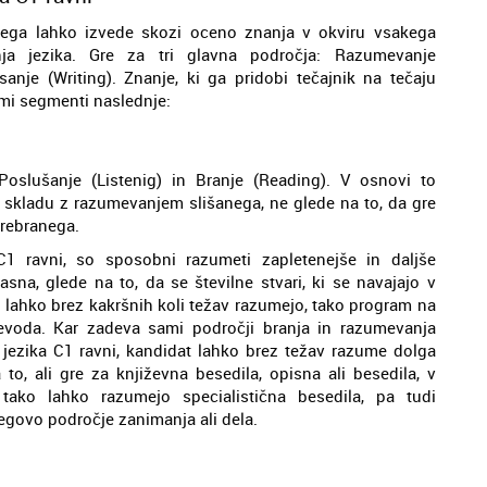
ega lahko izvede skozi oceno znanja v okviru vsakega
a jezika. Gre za tri glavna področja: Razumevanje
sanje (Writing). Znanje, ki ga pridobi tečajnik na tečaju
mi segmenti naslednje:
oslušanje (Listenig) in Branje (Reading). V osnovi to
 skladu z razumevanjem slišanega, ne glede na to, da gre
prebranega.
C1 ravni, so sposobni razumeti zapletenejše in daljše
asna, glede na to, da se številne stvari, ki se navajajo v
i lahko brez kakršnih koli težav razumejo, tako program na
o prevoda. Kar zadeva sami področji branja in razumevanja
ezika C1 ravni, kandidat lahko brez težav razume dolga
to, ali gre za književna besedila, opisna ali besedila, v
 tako lahko razumejo specialistična besedila, pa tudi
egovo področje zanimanja ali dela.