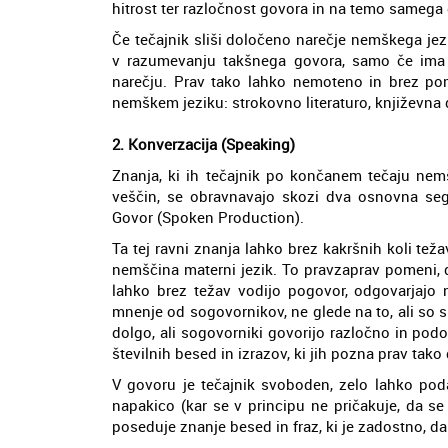
hitrost ter razločnost govora in na temo samega
Če tečajnik sliši določeno narečje nemškega jez
v razumevanju takšnega govora, samo če ima 
narečju. Prav tako lahko nemoteno in brez pom
nemškem jeziku: strokovno literaturo, književna d
2. Konverzacija (Speaking)
Znanja, ki ih tečajnik po končanem tečaju nem
veščin, se obravnavajo skozi dva osnovna segm
Govor (Spoken Production).
Ta tej ravni znanja lahko brez kakršnih koli teža
nemščina materni jezik. To pravzaprav pomeni, d
lahko brez težav vodijo pogovor, odgovarjajo n
mnenje od sogovornikov, ne glede na to, ali so s 
dolgo, ali sogovorniki govorijo razločno in po
številnih besed in izrazov, ki jih pozna prav tak
V govoru je tečajnik svoboden, zelo lahko pod
napakico (kar se v principu ne pričakuje, da se
poseduje znanje besed in fraz, ki je zadostno, d