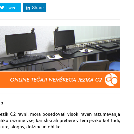
Tweet
Share
n?
jezik C2 ravni, mora posedovati visok raven razumevanja
ko razume vse, kar sliši ali prebere v tem jeziku kot tudi,
ure, slogov, dolžine in oblike.