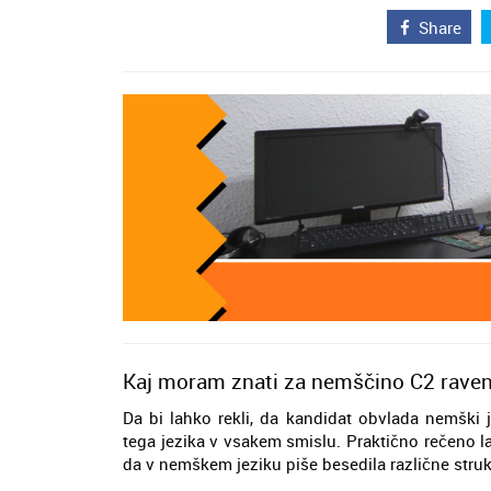
Share
Kaj moram znati za nemščino C2 rave
Da bi lahko rekli, da kandidat obvlada nemški 
tega jezika v vsakem smislu. Praktično rečeno lah
da v nemškem jeziku piše besedila različne strukt