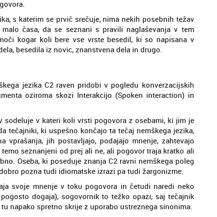
 govora.
ika, s katerim se prvič srečuje, nima nekih posebnih težav
malo časa, da se seznani s pravili naglaševanja v tem
oči kogar koli bere vse vrste besedil, ki so napisana v
ela, besedila iz novic, znanstvena dela in drugo.
škega jezika C2 raven pridobi v pogledu konverzacijskih
enta oziroma skozi Interakcijo (Spoken interaction) in
v sodeluje v kateri koli vrsti pogovora z osebami, ki jim je
a tečajniki, ki uspešno končajo ta tečaj nemškega jezika,
a vprašanja, jih postavljajo, podajajo mnenje, zahtevajo
temo seznanjeni od prej ali ne, ali pogovor traja kratko ali
dobno. Oseba, ki poseduje znanja C2 ravni nemškega poleg
o dobro pozna tudi idiomatske izrazi pa tudi žargonizme.
aja svoje mnenje v toku pogovora in četudi naredi neko
 pogosto dogaja), sogovornik to težko opazi, saj tečajnik
a tu napako spretno skrije z uporabo ustreznega sinonima.