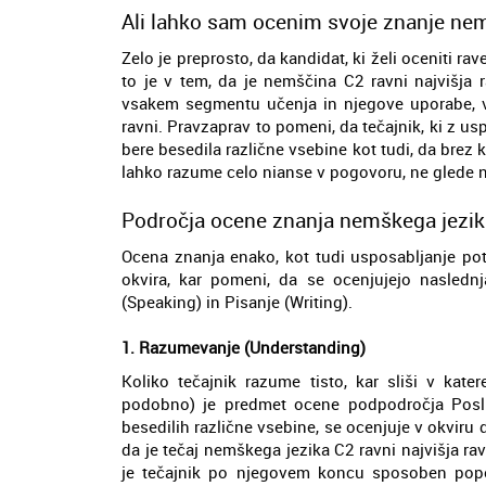
Ali lahko sam ocenim svoje znanje nem
Zelo je preprosto, da kandidat, ki želi oceniti rav
to je v tem, da je nemščina C2 ravni najvišja 
vsakem segmentu učenja in njegove uporabe, v 
ravni. Pravzaprav to pomeni, da tečajnik, ki z u
bere besedila različne vsebine kot tudi, da brez 
lahko razume celo nianse v pogovoru, ne glede na
Področja ocene znanja nemškega jezik
Ocena znanja enako, kot tudi usposabljanje po
okvira, kar pomeni, da se ocenjujejo nasledn
(Speaking) in Pisanje (Writing).
1. Razumevanje (Understanding)
Koliko tečajnik razume tisto, kar sliši v kater
podobno) je predmet ocene podpodročja Posluš
besedilih različne vsebine, se ocenjuje v okviru
da je tečaj nemškega jezika C2 ravni najvišja r
je tečajnik po njegovem koncu sposoben popo