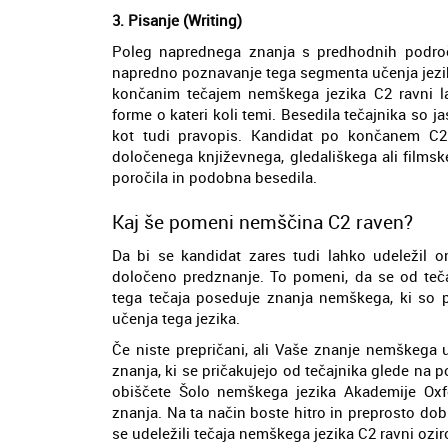
3. Pisanje (Writing)
Poleg naprednega znanja s predhodnih področij
napredno poznavanje tega segmenta učenja jezik
končanim tečajem nemškega jezika C2 ravni lah
forme o kateri koli temi. Besedila tečajnika so 
kot tudi pravopis. Kandidat po končanem C2
določenega književnega, gledališkega ali filmskeg
poročila in podobna besedila.
Kaj še pomeni nemščina C2 raven?
Da bi se kandidat zares tudi lahko udeležil o
določeno predznanje. To pomeni, da se od teč
tega tečaja poseduje znanja nemškega, ki so pr
učenja tega jezika.
Če niste prepričani, ali Vaše znanje nemškega 
znanja, ki se pričakujejo od tečajnika glede na p
obiščete Šolo nemškega jezika Akademije Oxfor
znanja. Na ta način boste hitro in preprosto dobi
se udeležili tečaja nemškega jezika C2 ravni oziro