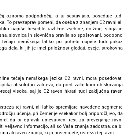
 oziroma podpodročij, ki ju sestavljajo, poseduje tudi
a. To pravzaprav pomeni, da oseba z znanjem C2 ravni ali
ko napiše besedilo različne vsebine, dolžine, sloga in
jasna, slovnica in slovnična pravila so spoštovani, podobno
 tečaju nemškega lahko po potrebi napiše tudi prikaz
a dela, ki jih je imel priložnost gledati, eseje, strokovna
nline tečaja nemškega jezika C2 ravni, mora posedovati
ajnika absolutno zahteva, da pred začetkom obiskovanja
ecej visoka, saj je C2 raven hkrati tudi zaključna raven
ustreza tej ravni, ali lahko spremljate navedene segmente
odročju učenja, pri čemer je vsekakor bolj priporočljivo, da
d, da bi opravili umestitveni test za preverjanje ravni
ti veljavno informacijo, ali so Vaša znanja zadostna, da bi
ma ali raven znanja, ki jo posedujete, ustreza tej ravni.