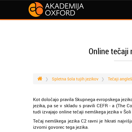
Online tečaji
Spletna šola tujih jezikov
Tečaji angle
Kot določajo pravila Skupnega evropskega jezik
jezika, pa se v skladu s pravili CEFR - a (Th
tudi izvajajo online tečaji nemškega jezika v Šoli
Tečaj nemškega jezika C2 ravni je hkrati najvišja
izvorni govorec tega jezika.