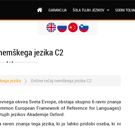
GARANCIJA
ŠOLA TUJIH JEZIKOV
SODNI TOLM
 nemškega jezika C2
škega jezika
Online tečaj nemškega jezika C2
ovnega okvira Sveta Evrope, obstaja skupno 6 ravni znanja
e Common European Framework of Reference for Languages)
 tujih jezikov Akademije Oxford.
 raven znanja tega jezika, ki jo lahko pridobi oseba, ki ni