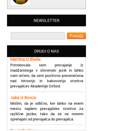
NEWSLETTER
Matjaž iz Ajdovščine:
Lahko pohvalim vse zaposlene v Akademiji
Oxford, ker so resnično profesionalni in
prevajalske storitve opravljajo hitro in
učinkoviti.
DRUGI O NAS
Martina iz Bleda:
Potrebovala sem prevajanje iz
madžarskega v slovenski jezik in lahko
vam rečem, da sem pozitivno presenečena
nad hitrostjo in kakovostjo storitve
prevajalcev Akademije Oxford.
Jaka iz Bovca:
Mislim, da je odlično, ker lahko na enem
mestu najdem prevajalske storitve za
različne jezike, tako da se ne morem
sprehajati od prevajalca do prevajalca.
Eva iz Brežic: