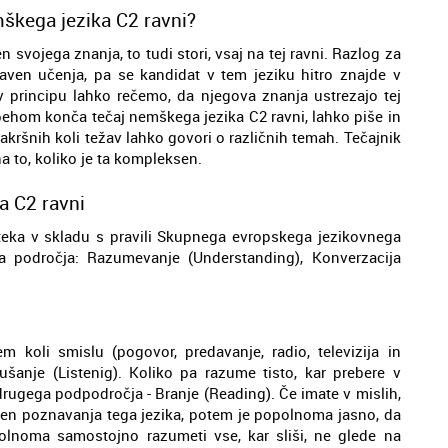
škega jezika C2 ravni?
en svojega znanja, to tudi stori, vsaj na tej ravni. Razlog za
raven učenja, pa se kandidat v tem jeziku hitro znajde v
principu lahko rečemo, da njegova znanja ustrezajo tej
spehom konča tečaj nemškega jezika C2 ravni, lahko piše in
kakršnih koli težav lahko govori o različnih temah. Tečajnik
 to, koliko je ta kompleksen.
a C2 ravni
teka v skladu s pravili Skupnega evropskega jezikovnega
ja področja: Razumevanje (Understanding), Konverzacija
em koli smislu (pogovor, predavanje, radio, televizija in
anje (Listenig). Koliko pa razume tisto, kar prebere v
 drugega podpodročja - Branje (Reading). Če imate v mislih,
aven poznavanja tega jezika, potem je popolnoma jasno, da
lnoma samostojno razumeti vse, kar sliši, ne glede na