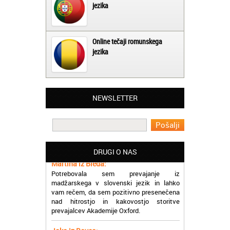
jezika
Online tečaji romunskega
jezika
NEWSLETTER
Matjaž iz Ajdovščine:
Lahko pohvalim vse zaposlene v Akademiji
Oxford, ker so resnično profesionalni in
prevajalske storitve opravljajo hitro in
učinkoviti.
DRUGI O NAS
Martina iz Bleda:
Potrebovala sem prevajanje iz
madžarskega v slovenski jezik in lahko
vam rečem, da sem pozitivno presenečena
nad hitrostjo in kakovostjo storitve
prevajalcev Akademije Oxford.
Jaka iz Bovca: