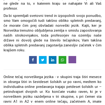
ne glede na to, v katerem kraju se nahajate Vi ali Vaš
profesor.
Da bi spremljali svetovni trend in izpopolnili svojo ponudbo,
smo Vam omogočili tudi takšno obliko spletnih predavanj,
če morate čim prej obvladati norveški jezik. Kajti, ker je
Norveška trenutno obljubljena zemlja v smislu zaposlovanja
naših strokovnjakov, toda profesorjev na ozemlju naše
države ni dovolj glede na število tečajnikov, Vam takšna
oblika spletnih predavanj zagotavlja zanesljiv začetek v čim
krajšem roku.
Online tečaj norveškega jezika - v skupini traja štiri mesece
in obsega štiri in šestdeset šolskih ur po ravni, medtem ko
individualna online predavanja trajajo petdeset šolskih ur –
petindvajset dvojnih ur. Ko končate vsako raven, ki je v
norveškem jeziku razdeljena v tri skupine, s pri čemer sta
ravni A1 in A2 v enem online tečaju, začetnem A, imate