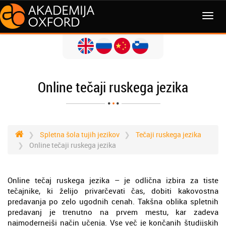
MENI
Online tečaji ruskega jezika
Spletna šola tujih jezikov
Tečaji ruskega jezika
Online tečaji ruskega jezika
Online tečaj ruskega jezika – je odlična izbira za tiste
tečajnike, ki želijo privarčevati čas, dobiti kakovostna
predavanja po zelo ugodnih cenah. Takšna oblika spletnih
predavanj je trenutno na prvem mestu, kar zadeva
najmodernejši način učenja. Vse več je končanih študijskih