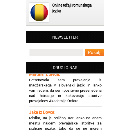
Online tečaji romunskega
jezika
NEWSLETTER
Matjaž iz Ajdovščine:
Lahko pohvalim vse zaposlene v Akademiji
Oxford, ker so resnično profesionalni in
prevajalske storitve opravljajo hitro in
učinkoviti.
DRUGI O NAS
Martina iz Bleda:
Potrebovala sem prevajanje iz
madžarskega v slovenski jezik in lahko
vam rečem, da sem pozitivno presenečena
nad hitrostjo in kakovostjo storitve
prevajalcev Akademije Oxford.
Jaka iz Bovca:
Mislim, da je odlično, ker lahko na enem
mestu najdem prevajalske storitve za
različne jezike, tako da se ne morem