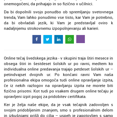
onemogočeni, da prihajajo in so fizično v učilnici.
Da bi dopolnili svojo ponudbo ob spremljanju svetovnega
trenda, Vam lahko ponudimo vse tisto, kar Vam je potrebno,
da bi obvladali jezik, ki Vam je predstavljal oviro k
nadaljnjemu strokovnemu izpopolnjevanju ali karieri.
Online tečaj švedskega jezika - v skupini traja štiri mesece in
obsega štiri in šestdeset šolskih ur po ravni, medtem ko
individualna online predavanja trajajo petdeset šolskih ur –
petindvajset dvojnih ur. Po končani ravni Vam naša
profesionalna ekipa omogoča tudi online opravljanje izpita,
če iz nekih razlogov na opravljanju izpita ne morete biti
fizično prisotni. Kot tudi po vsakem drugem online tečaju je
opravljeni izpit pogoj za pridobitev certifikata.
Ker je želja naše ekipe, da je vsak tečajnik zadovoljen s
svojim pridobljenim znanjem, smo s profesionalnim delom
in izkušnjami prišli do cilja – uspeh je zagotovljen s samo