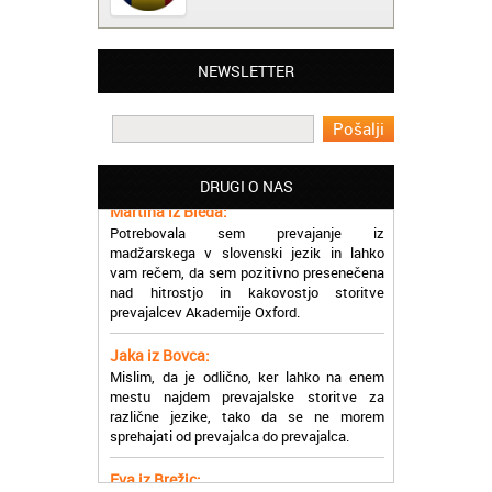
NEWSLETTER
Matjaž iz Ajdovščine:
Lahko pohvalim vse zaposlene v Akademiji
Oxford, ker so resnično profesionalni in
prevajalske storitve opravljajo hitro in
učinkoviti.
DRUGI O NAS
Martina iz Bleda:
Potrebovala sem prevajanje iz
madžarskega v slovenski jezik in lahko
vam rečem, da sem pozitivno presenečena
nad hitrostjo in kakovostjo storitve
prevajalcev Akademije Oxford.
Jaka iz Bovca:
Mislim, da je odlično, ker lahko na enem
mestu najdem prevajalske storitve za
različne jezike, tako da se ne morem
sprehajati od prevajalca do prevajalca.
Eva iz Brežic:
Nujno sem potrebovala prevod v francoski