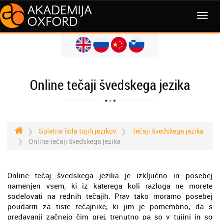
MENI
Online tečaji švedskega jezika
Spletna šola tujih jezikov
Tečaji švedskega jezika
Online tečaji švedskega jezika
Online tečaj švedskega jezika je izključno in posebej
namenjen vsem, ki iz katerega koli razloga ne morete
sodelovati na rednih tečajih. Prav tako moramo posebej
poudariti za tiste tečajnike, ki jim je pomembno, da s
predavanji začnejo čim prej, trenutno pa so v tujini in so