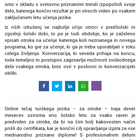
smo v skladu s svetovno priznanimi trendi izpopolnili svoje
delo, katerega končni rezultat je pri otrocih viden po vsakem
zaključenem letu učenja jezika.
Iz nših izkušenj se najbolje učijo otroci v predšolski in
zgodnji šolski dobi, to pa je tudi obdobje, ko je zaželeno
vpisati otroka na učenje katerega koli neznanega in novega
programa, ko gre za učenje, ki ga je treba uporabljati v toku
celega življenja. Konverzacija, ki seveda prihaja na koncu,
toda temeljno in postopno zagotavlja možnosti svobodnega
dela vsakega otroka, brez ovir v poslovni in konverzacijski
obliki.
Online tečaj turškega jezika – za otroke – traja devet
mesecev oziroma eno šolsko leto za vsako raven je
predviden za otroke, da bi na čim bolj kakovosten način
prišli do certifikata, kar je končni cilj opravljanja izpita za vse
mednarodno priznane diplome! S profesionalnim delom