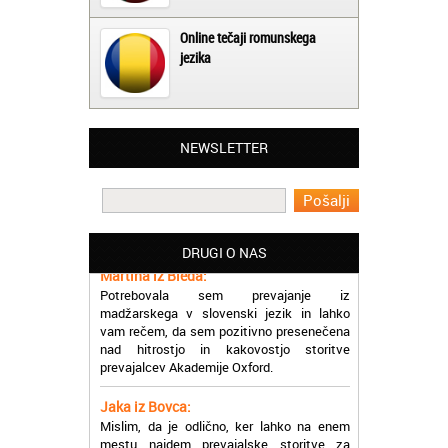
Online tečaji romunskega
jezika
NEWSLETTER
Matjaž iz Ajdovščine:
Lahko pohvalim vse zaposlene v Akademiji
Oxford, ker so resnično profesionalni in
prevajalske storitve opravljajo hitro in
učinkoviti.
DRUGI O NAS
Martina iz Bleda:
Potrebovala sem prevajanje iz
madžarskega v slovenski jezik in lahko
vam rečem, da sem pozitivno presenečena
nad hitrostjo in kakovostjo storitve
prevajalcev Akademije Oxford.
Jaka iz Bovca:
Mislim, da je odlično, ker lahko na enem
mestu najdem prevajalske storitve za