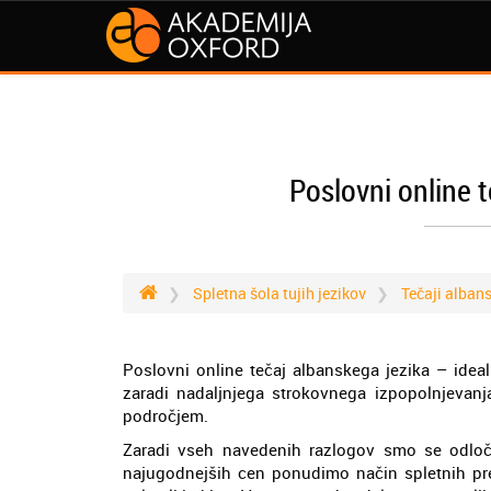
Poslovni online t
Spletna šola tujih jezikov
Tečaji alban
Poslovni online tečaj albanskega jezika – ideal
zaradi nadaljnjega strokovnega izpopolnjevanj
področjem.
Zaradi vseh navedenih razlogov smo se odloč
najugodnejših cen ponudimo način spletnih pred