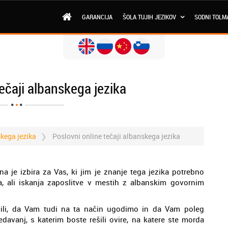
GARANCIJA
ŠOLA TUJIH JEZIKOV
SODNI TOLM
ečaji albanskega jezika
skega jezika
Poslovni online tečaji albanskega jezika
na je izbira za Vas, ki jim je znanje tega jezika potrebno
a, ali iskanja zaposlitve v mestih z albanskim govornim
ili, da Vam tudi na ta način ugodimo in da Vam poleg
avanj, s katerim boste rešili ovire, na katere ste morda