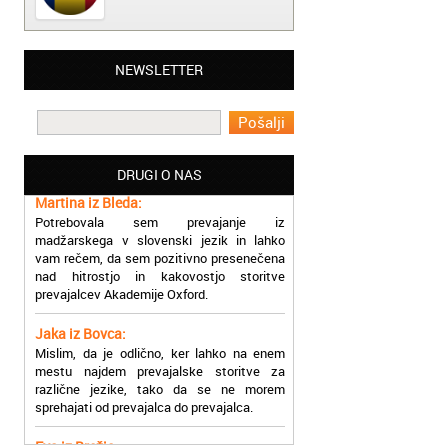
Matjaž iz Ajdovščine:
NEWSLETTER
Lahko pohvalim vse zaposlene v Akademiji
Oxford, ker so resnično profesionalni in
prevajalske storitve opravljajo hitro in
učinkoviti.
DRUGI O NAS
Martina iz Bleda:
Potrebovala sem prevajanje iz
madžarskega v slovenski jezik in lahko
vam rečem, da sem pozitivno presenečena
nad hitrostjo in kakovostjo storitve
prevajalcev Akademije Oxford.
Jaka iz Bovca:
Mislim, da je odlično, ker lahko na enem
mestu najdem prevajalske storitve za
različne jezike, tako da se ne morem
sprehajati od prevajalca do prevajalca.
Eva iz Brežic:
Nujno sem potrebovala prevod v francoski