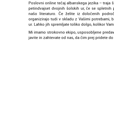
Poslovni online tečaj albanskega jezika – traja š
petindvajset dvojnih šolskih ur, če se spletnih 
našo literaturo. Če želite iz določenih podro
organizirajo tudi v skladu z Vašimi potrebami, 
ur. Lahko jih spremljate toliko dolgo, kolikor Vam
Mi imamo strokovno ekipo, usposobljene predavat
javite in zahtevate od nas, da čim prej pridete do 