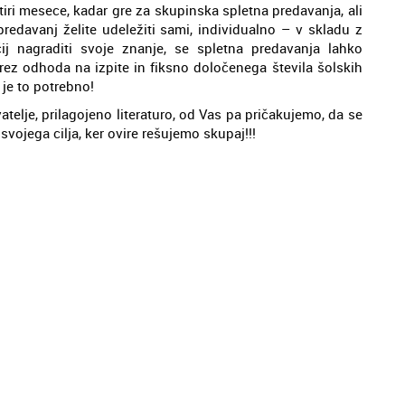
tiri mesece, kadar gre za skupinska spletna predavanja, ali
predavanj želite udeležiti sami, individualno – v skladu z
čij nagraditi svoje znanje, se spletna predavanja lahko
brez odhoda na izpite in fiksno določenega števila šolskih
 je to potrebno!
elje, prilagojeno literaturo, od Vas pa pričakujemo, da se
svojega cilja, ker ovire rešujemo skupaj!!!