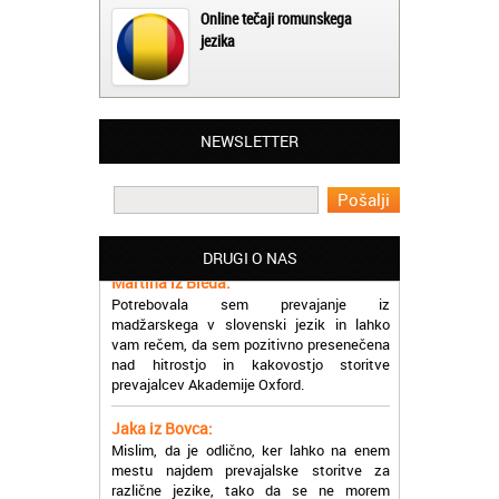
Online tečaji romunskega
jezika
NEWSLETTER
Matjaž iz Ajdovščine:
Lahko pohvalim vse zaposlene v Akademiji
Oxford, ker so resnično profesionalni in
prevajalske storitve opravljajo hitro in
učinkoviti.
DRUGI O NAS
Martina iz Bleda:
Potrebovala sem prevajanje iz
madžarskega v slovenski jezik in lahko
vam rečem, da sem pozitivno presenečena
nad hitrostjo in kakovostjo storitve
prevajalcev Akademije Oxford.
Jaka iz Bovca:
Mislim, da je odlično, ker lahko na enem
mestu najdem prevajalske storitve za
različne jezike, tako da se ne morem