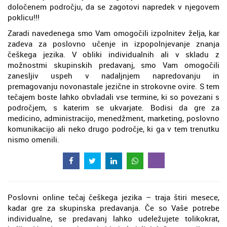
določenem področju, da se zagotovi napredek v njegovem
poklicu!!!
Zaradi navedenega smo Vam omogočili izpolnitev želja, kar
zadeva za poslovno učenje in izpopolnjevanje znanja
češkega jezika. V obliki individualnih ali v skladu z
možnostmi skupinskih predavanj, smo Vam omogočili
zanesljiv uspeh v nadaljnjem napredovanju in
premagovanju novonastale jezične in strokovne ovire. S tem
tečajem boste lahko obvladali vse termine, ki so povezani s
področjem, s katerim se ukvarjate. Bodisi da gre za
medicino, administracijo, menedžment, marketing, poslovno
komunikacijo ali neko drugo področje, ki ga v tem trenutku
nismo omenili.
Poslovni online tečaj češkega jezika – traja štiri mesece,
kadar gre za skupinska predavanja. Če so Vaše potrebe
individualne, se predavanj lahko udeležujete tolikokrat,