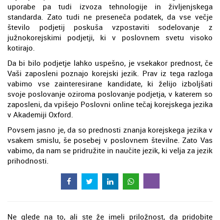
uporabe pa tudi izvoza tehnologije in življenjskega
standarda. Zato tudi ne preseneča podatek, da vse večje
število podjetij poskuša vzpostaviti sodelovanje z
južnokorejskimi podjetji, ki v poslovnem svetu visoko
kotirajo.
Da bi bilo podjetje lahko uspešno, je vsekakor prednost, če
Vaši zaposleni poznajo korejski jezik. Prav iz tega razloga
vabimo vse zainteresirane kandidate, ki želijo izboljšati
svoje poslovanje oziroma poslovanje podjetja, v katerem so
zaposleni, da vpišejo Poslovni online tečaj korejskega jezika
v Akademiji Oxford.
Povsem jasno je, da so prednosti znanja korejskega jezika v
vsakem smislu, še posebej v poslovnem številne. Zato Vas
vabimo, da nam se pridružite in naučite jezik, ki velja za jezik
prihodnosti.
Ne glede na to, ali ste že imeli priložnost, da pridobite