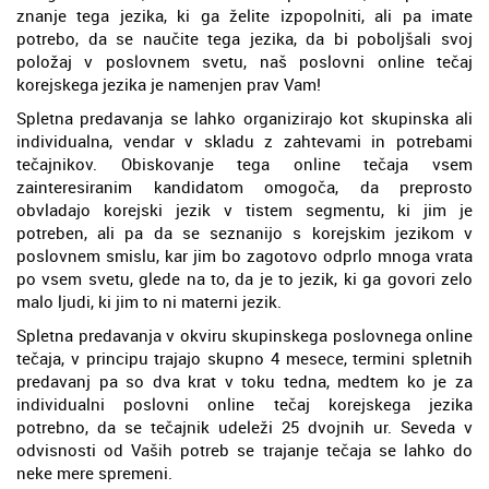
znanje tega jezika, ki ga želite izpopolniti, ali pa imate
potrebo, da se naučite tega jezika, da bi poboljšali svoj
položaj v poslovnem svetu, naš poslovni online tečaj
korejskega jezika je namenjen prav Vam!
Spletna predavanja se lahko organizirajo kot skupinska ali
individualna, vendar v skladu z zahtevami in potrebami
tečajnikov. Obiskovanje tega online tečaja vsem
zainteresiranim kandidatom omogoča, da preprosto
obvladajo korejski jezik v tistem segmentu, ki jim je
potreben, ali pa da se seznanijo s korejskim jezikom v
poslovnem smislu, kar jim bo zagotovo odprlo mnoga vrata
po vsem svetu, glede na to, da je to jezik, ki ga govori zelo
malo ljudi, ki jim to ni materni jezik.
Spletna predavanja v okviru skupinskega poslovnega online
tečaja, v principu trajajo skupno 4 mesece, termini spletnih
predavanj pa so dva krat v toku tedna, medtem ko je za
individualni poslovni online tečaj korejskega jezika
potrebno, da se tečajnik udeleži 25 dvojnih ur. Seveda v
odvisnosti od Vaših potreb se trajanje tečaja se lahko do
neke mere spremeni.