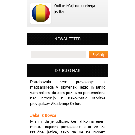
Online tečaji romunskega
jezika
Matjaž iz Ajdovščine:
NEWSLETTER
Lahko pohvalim vse zaposlene v Akademiji
Oxford, ker so resnično profesionalni in
prevajalske storitve opravljajo hitro in
učinkoviti.
DRUGI O NAS
Martina iz Bleda:
Potrebovala sem prevajanje iz
madžarskega v slovenski jezik in lahko
vam rečem, da sem pozitivno presenečena
nad hitrostjo in kakovostjo storitve
prevajalcev Akademije Oxford.
Jaka iz Bovca:
Mislim, da je odlično, ker lahko na enem
mestu najdem prevajalske storitve za
različne jezike, tako da se ne morem
sprehajati od prevajalca do prevajalca.