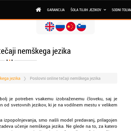
GARANCIJA
ŠOLA TUJIH JEZIKOV
SODNI TOLM
tečaji nemškega jezika
škega jezika
Poslovni online tečaji nemškega jezika
bolj je potreben vsakemu izobraženemu človeku, saj je
n od svetovnih jezikov, ki je na vodilnem mestu v velikem
ja izpopolnjevanja, smo našli model predavanj, prilagojen
deva učenje nemškega jezika. Ne glede na to, za katero