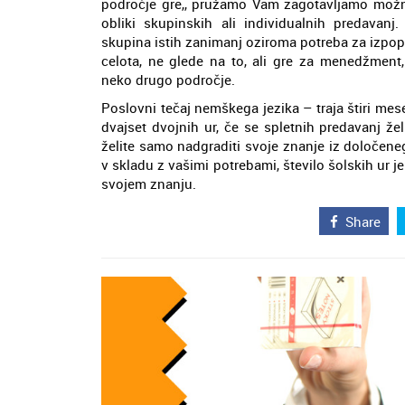
področje gre,, pružamo Vam zagotavljamo možnos
obliki skupinskih ali individualnih predavanj
skupina istih zanimanj oziroma potreba za izpop
celota, ne glede na to, ali gre za menedžment,
neko drugo področje.
Poslovni tečaj nemškega jezika – traja štiri mese
dvajset dvojnih ur, če se spletnih predavanj žel
želite samo nadgraditi svoje znanje iz določen
v skladu z vašimi potrebami, število šolskih ur je
svojem znanju.
Share