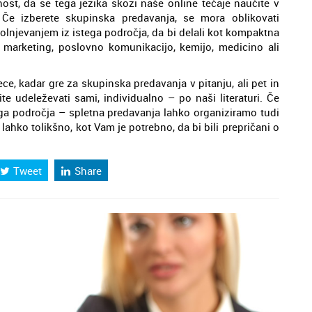
t, da se tega jezika skozi naše online tečaje naučite v
. Če izberete skupinska predavanja, se mora oblikovati
olnjevanjem iz istega področja, da bi delali kot kompaktna
 marketing, poslovno komunikacijo, kemijo, medicino ali
ce, kadar gre za skupinska predavanja v pitanju, ali pet in
ite udeleževati sami, individualno – po naši literaturi. Če
ega področja – spletna predavanja lahko organiziramo tudi
 lahko tolikšno, kot Vam je potrebno, da bi bili prepričani o
Tweet
Share