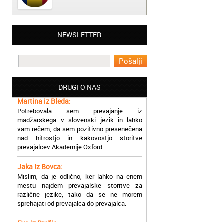
Matjaž iz Ajdovščine:
NEWSLETTER
Lahko pohvalim vse zaposlene v Akademiji
Oxford, ker so resnično profesionalni in
prevajalske storitve opravljajo hitro in
učinkoviti.
DRUGI O NAS
Martina iz Bleda:
Potrebovala sem prevajanje iz
madžarskega v slovenski jezik in lahko
vam rečem, da sem pozitivno presenečena
nad hitrostjo in kakovostjo storitve
prevajalcev Akademije Oxford.
Jaka iz Bovca:
Mislim, da je odlično, ker lahko na enem
mestu najdem prevajalske storitve za
različne jezike, tako da se ne morem
sprehajati od prevajalca do prevajalca.
Eva iz Brežic:
Nujno sem potrebovala prevod v francoski