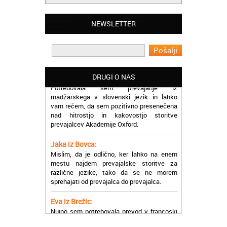
Matjaž iz Ajdovščine:
Lahko pohvalim vse zaposlene v Akademiji
NEWSLETTER
Oxford, ker so resnično profesionalni in
prevajalske storitve opravljajo hitro in
učinkoviti.
Martina iz Bleda:
DRUGI O NAS
Potrebovala sem prevajanje iz
madžarskega v slovenski jezik in lahko
vam rečem, da sem pozitivno presenečena
nad hitrostjo in kakovostjo storitve
prevajalcev Akademije Oxford.
Jaka iz Bovca:
Mislim, da je odlično, ker lahko na enem
mestu najdem prevajalske storitve za
različne jezike, tako da se ne morem
sprehajati od prevajalca do prevajalca.
Eva iz Brežic:
Nujno sem potrebovala prevod v francoski
jezik, na spletu sem našla Oxford, jih
poklicala in v roku nekaj ur sem po