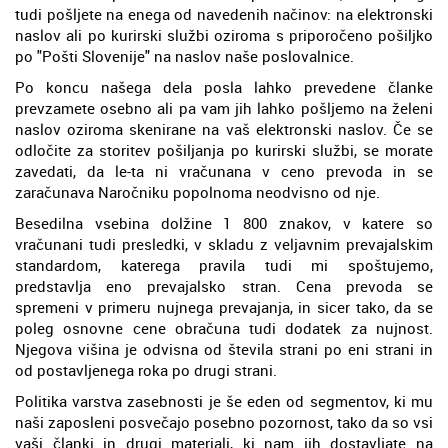
tudi pošljete na enega od navedenih načinov: na elektronski
naslov ali po kurirski službi oziroma s priporočeno pošiljko
po "Pošti Slovenije" na naslov naše poslovalnice.
Po koncu našega dela posla lahko prevedene članke
prevzamete osebno ali pa vam jih lahko pošljemo na želeni
naslov oziroma skenirane na vaš elektronski naslov. Če se
odločite za storitev pošiljanja po kurirski službi, se morate
zavedati, da le-ta ni vračunana v ceno prevoda in se
zaračunava Naročniku popolnoma neodvisno od nje.
Besedilna vsebina dolžine 1 800 znakov, v katere so
vračunani tudi presledki, v skladu z veljavnim prevajalskim
standardom, katerega pravila tudi mi spoštujemo,
predstavlja eno prevajalsko stran. Cena prevoda se
spremeni v primeru nujnega prevajanja, in sicer tako, da se
poleg osnovne cene obračuna tudi dodatek za nujnost.
Njegova višina je odvisna od števila strani po eni strani in
od postavljenega roka po drugi strani.
Politika varstva zasebnosti je še eden od segmentov, ki mu
naši zaposleni posvečajo posebno pozornost, tako da so vsi
vaši članki in drugi materiali, ki nam jih dostavljate na