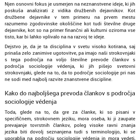
Njen osnovni fokus je usmerjen na neznanstvene ideje, ki jih
poskuša analizirati z vidika družbenih dejavnikov. Kot
družbene dejavnike v tem primeru na prvem mestu
razumemo zgodovinske okoliščine kot tudi številne druge
dejavnike, kot so na primer finančni ali kulturni oziroma vse
tisto, kar bi lahko vplivalo na na razvoj te ideje.
Dejstvo je, da je ta disciplina v svetu visoko kotirana, saj
prinaša zelo zanimive ugotovitve, pa imajo naši strokovnjaki
s tega področja na voljo številne prevode člankov s
področja sociologije védenja, ki jih pišejo svetovni
strokovnjaki, glede na to, da to področje sociologije pri nas
ne sodi med najbolj razvite znanstvene discipline.
Kako do najboljšega prevoda člankov s področja
sociologije védenja
Toda, glede na to, da gre za članke, ki so pisani v
specifičnem, strokovnem jeziku, mora oseba, ki ji zaupate
prevajanje tovrstnih člankov, poleg visoke ravni znanja
jezika biti dovolj seznanjena tudi s terminologijo, ki se
uporablja na področju sociologije védenja in mora vedeti,