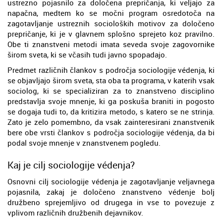
ustrezno pojasnilo za določena prepričanja, ki veljajo za
napačna, medtem ko se močni program osredotoča na
zagotavljanje ustreznih socioloških motivov za določeno
prepričanje, ki je v glavnem splošno sprejeto koz pravilno.
Obe ti znanstveni metodi imata seveda svoje zagovornike
širom sveta, ki se včasih tudi javno spopadajo.
Predmet različnih člankov s področja sociologije védenja, ki
se objavljajo širom sveta, sta oba ta programa, v katerih vsak
sociolog, ki se specializiran za to znanstveno disciplino
predstavlja svoje mnenje, ki ga poskuša braniti in pogosto
se dogaja tudi to, da kritizira metodo, s katero se ne strinja.
Zato je zelo pomembno, da vsak zainteresirani znanstvenik
bere obe vrsti člankov s področja sociologije védenja, da bi
podal svoje mnenje v znanstvenem pogledu.
Kaj je cilj sociologije védenja?
Osnovni cilj sociologije védenja je zagotavljanje veljavnega
pojasnila, zakaj je določeno znanstveno védenje bolj
družbeno sprejemljivo od drugega in vse to povezuje z
vplivom različnih družbenih dejavnikov.