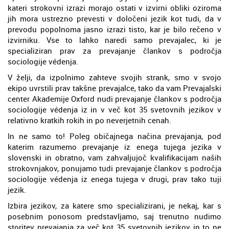
kateri strokovni izrazi morajo ostati v izvirni obliki oziroma
jih mora ustrezno prevesti v določeni jezik kot tudi, da v
prevodu popolnoma jasno izrazi tisto, kar je bilo rečeno v
izvirniku. Vse to lahko naredi samo prevajalec, ki je
specializiran prav za prevajanje člankov s področja
sociologije védenja.
V želji, da izpolnimo zahteve svojih strank, smo v svojo
ekipo uvrstili prav takšne prevajalce, tako da vam Prevajalski
center Akademije Oxford nudi prevajanje člankov s področja
sociologije védenja iz in v več kot 35 svetovnih jezikov v
relativno kratkih rokih in po neverjetnih cenah.
In ne samo to! Poleg običajnega načina prevajanja, pod
katerim razumemo prevajanje iz enega tujega jezika v
slovenski in obratno, vam zahvaljujoč kvalifikacijam naših
strokovnjakov, ponujamo tudi prevajanje člankov s področja
sociologije védenja iz enega tujega v drugi, prav tako tuji
jezik.
Izbira jezikov, za katere smo specializirani, je nekaj, kar s
posebnim ponosom predstavljamo, saj trenutno nudimo
storitev prevajanja za več kot 35 svetovnih jezikov in to ne