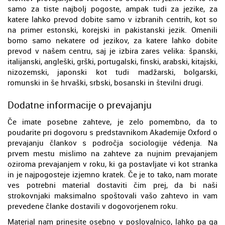
samo za tiste najbolj pogoste, ampak tudi za jezike, za
katere lahko prevod dobite samo v izbranih centrih, kot so
na primer estonski, korejski in pakistanski jezik. Omenili
bomo samo nekatere od jezikov, za katere lahko dobite
prevod v našem centru, saj je izbira zares velika: španski,
italijanski, angleški, grški, portugalski, finski, arabski, kitajski,
nizozemski, japonski kot tudi madžarski, bolgarski,
romunski in še hrvaški, srbski, bosanski in številni drugi.
Dodatne informacije o prevajanju
Če imate posebne zahteve, je zelo pomembno, da to
poudarite pri dogovoru s predstavnikom Akademije Oxford o
prevajanju člankov s področja sociologije védenja. Na
prvem mestu mislimo na zahteve za nujnim prevajanjem
oziroma prevajanjem v roku, ki ga postavljate vi kot stranka
in je najpogosteje izjemno kratek. Če je to tako, nam morate
ves potrebni material dostaviti čim prej, da bi naši
strokovnjaki maksimalno spoštovali vašo zahtevo in vam
prevedene članke dostavili v dogovorjenem roku.
Material nam prinesite osebno v poslovalnico, lahko pa ga