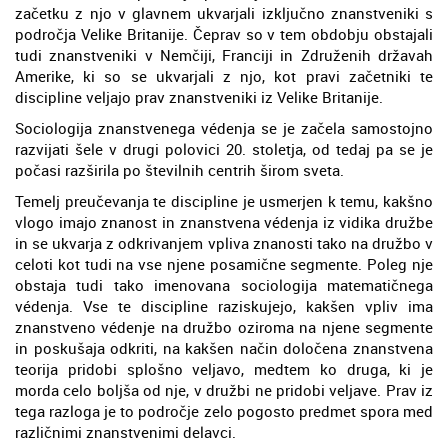
začetku z njo v glavnem ukvarjali izključno znanstveniki s
področja Velike Britanije. Čeprav so v tem obdobju obstajali
tudi znanstveniki v Nemčiji, Franciji in Združenih državah
Amerike, ki so se ukvarjali z njo, kot pravi začetniki te
discipline veljajo prav znanstveniki iz Velike Britanije.
Sociologija znanstvenega védenja se je začela samostojno
razvijati šele v drugi polovici 20. stoletja, od tedaj pa se je
počasi razširila po številnih centrih širom sveta.
Temelj preučevanja te discipline je usmerjen k temu, kakšno
vlogo imajo znanost in znanstvena védenja iz vidika družbe
in se ukvarja z odkrivanjem vpliva znanosti tako na družbo v
celoti kot tudi na vse njene posamične segmente. Poleg nje
obstaja tudi tako imenovana sociologija matematičnega
védenja. Vse te discipline raziskujejo, kakšen vpliv ima
znanstveno védenje na družbo oziroma na njene segmente
in poskušaja odkriti, na kakšen način določena znanstvena
teorija pridobi splošno veljavo, medtem ko druga, ki je
morda celo boljša od nje, v družbi ne pridobi veljave. Prav iz
tega razloga je to področje zelo pogosto predmet spora med
različnimi znanstvenimi delavci.