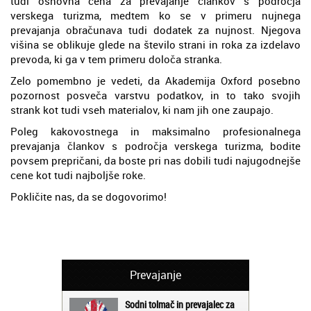
tudi osnovna cena za prevajanje člankov s področja
verskega turizma, medtem ko se v primeru nujnega
prevajanja obračunava tudi dodatek za nujnost. Njegova
višina se oblikuje glede na število strani in roka za izdelavo
prevoda, ki ga v tem primeru določa stranka.
Zelo pomembno je vedeti, da Akademija Oxford posebno
pozornost posveča varstvu podatkov, in to tako svojih
strank kot tudi vseh materialov, ki nam jih one zaupajo.
Poleg kakovostnega in maksimalno profesionalnega
prevajanja člankov s področja verskega turizma, bodite
povsem prepričani, da boste pri nas dobili tudi najugodnejše
cene kot tudi najboljše roke.
Pokličite nas, da se dogovorimo!
Prevajanje
Sodni tolmač in prevajalec za