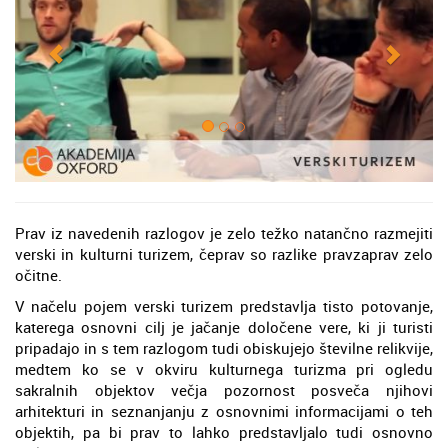
Prav iz navedenih razlogov je zelo težko natančno razmejiti
verski in kulturni turizem, čeprav so razlike pravzaprav zelo
očitne.
V načelu pojem verski turizem predstavlja tisto potovanje,
katerega osnovni cilj je jačanje določene vere, ki ji turisti
pripadajo in s tem razlogom tudi obiskujejo številne relikvije,
medtem ko se v okviru kulturnega turizma pri ogledu
sakralnih objektov večja pozornost posveča njihovi
arhitekturi in seznanjanju z osnovnimi informacijami o teh
objektih, pa bi prav to lahko predstavljalo tudi osnovno