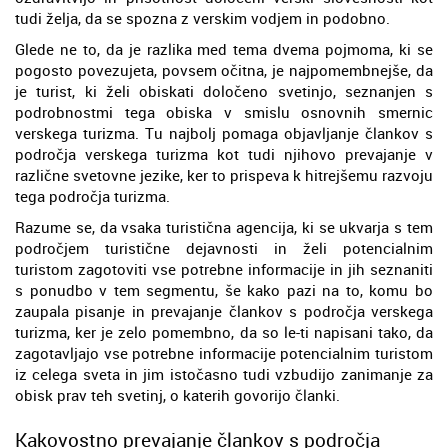
tudi želja, da se spozna z verskim vodjem in podobno.
Glede ne to, da je razlika med tema dvema pojmoma, ki se
pogosto povezujeta, povsem očitna, je najpomembnejše, da
je turist, ki želi obiskati določeno svetinjo, seznanjen s
podrobnostmi tega obiska v smislu osnovnih smernic
verskega turizma. Tu najbolj pomaga objavljanje člankov s
področja verskega turizma kot tudi njihovo prevajanje v
različne svetovne jezike, ker to prispeva k hitrejšemu razvoju
tega področja turizma.
Razume se, da vsaka turistična agencija, ki se ukvarja s tem
področjem turistične dejavnosti in želi potencialnim
turistom zagotoviti vse potrebne informacije in jih seznaniti
s ponudbo v tem segmentu, še kako pazi na to, komu bo
zaupala pisanje in prevajanje člankov s področja verskega
turizma, ker je zelo pomembno, da so le-ti napisani tako, da
zagotavljajo vse potrebne informacije potencialnim turistom
iz celega sveta in jim istočasno tudi vzbudijo zanimanje za
obisk prav teh svetinj, o katerih govorijo članki.
Kakovostno prevajanje člankov s področja