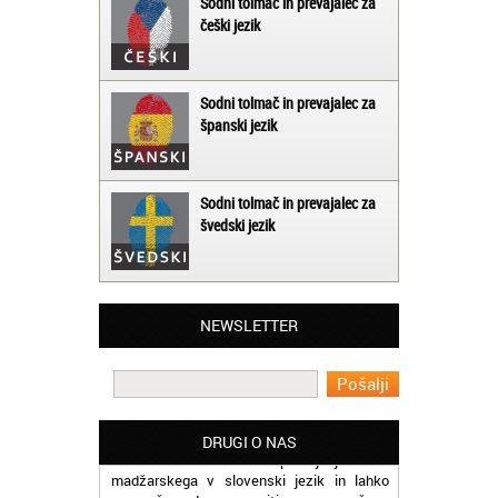
Sodni tolmač in prevajalec za
češki jezik
Sodni tolmač in prevajalec za
španski jezik
Sodni tolmač in prevajalec za
švedski jezik
Matjaž iz Ajdovščine:
Lahko pohvalim vse zaposlene v Akademiji
NEWSLETTER
Oxford, ker so resnično profesionalni in
prevajalske storitve opravljajo hitro in
učinkoviti.
Martina iz Bleda:
Potrebovala sem prevajanje iz
DRUGI O NAS
madžarskega v slovenski jezik in lahko
vam rečem, da sem pozitivno presenečena
nad hitrostjo in kakovostjo storitve