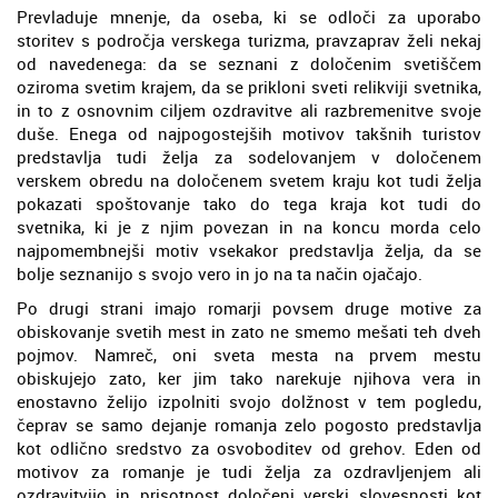
Prevladuje mnenje, da oseba, ki se odloči za uporabo
storitev s področja verskega turizma, pravzaprav želi nekaj
od navedenega: da se seznani z določenim svetiščem
oziroma svetim krajem, da se prikloni sveti relikviji svetnika,
in to z osnovnim ciljem ozdravitve ali razbremenitve svoje
duše. Enega od najpogostejših motivov takšnih turistov
predstavlja tudi želja za sodelovanjem v določenem
verskem obredu na določenem svetem kraju kot tudi želja
pokazati spoštovanje tako do tega kraja kot tudi do
svetnika, ki je z njim povezan in na koncu morda celo
najpomembnejši motiv vsekakor predstavlja želja, da se
bolje seznanijo s svojo vero in jo na ta način ojačajo.
Po drugi strani imajo romarji povsem druge motive za
obiskovanje svetih mest in zato ne smemo mešati teh dveh
pojmov. Namreč, oni sveta mesta na prvem mestu
obiskujejo zato, ker jim tako narekuje njihova vera in
enostavno želijo izpolniti svojo dolžnost v tem pogledu,
čeprav se samo dejanje romanja zelo pogosto predstavlja
kot odlično sredstvo za osvoboditev od grehov. Eden od
motivov za romanje je tudi želja za ozdravljenjem ali
ozdravitvijo in prisotnost določeni verski slovesnosti kot