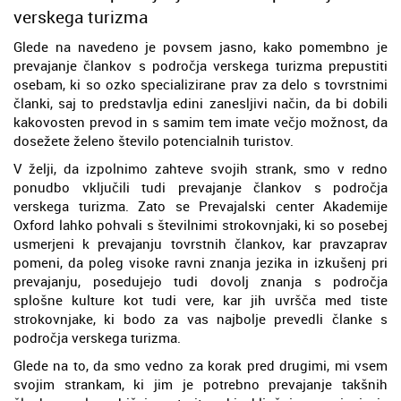
verskega turizma
Glede na navedeno je povsem jasno, kako pomembno je
prevajanje člankov s področja verskega turizma prepustiti
osebam, ki so ozko specializirane prav za delo s tovrstnimi
članki, saj to predstavlja edini zanesljivi način, da bi dobili
kakovosten prevod in s samim tem imate večjo možnost, da
dosežete želeno število potencialnih turistov.
V želji, da izpolnimo zahteve svojih strank, smo v redno
ponudbo vključili tudi prevajanje člankov s področja
verskega turizma. Zato se Prevajalski center Akademije
Oxford lahko pohvali s številnimi strokovnjaki, ki so posebej
usmerjeni k prevajanju tovrstnih člankov, kar pravzaprav
pomeni, da poleg visoke ravni znanja jezika in izkušenj pri
prevajanju, posedujejo tudi dovolj znanja s področja
splošne kulture kot tudi vere, kar jih uvršča med tiste
strokovnjake, ki bodo za vas najbolje prevedli članke s
področja verskega turizma.
Glede na to, da smo vedno za korak pred drugimi, mi vsem
svojim strankam, ki jim je potrebno prevajanje takšnih