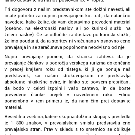
Pri dogovoru z našim predstavnikom ste dolžni navesti, ali
imate potrebo za nujnim prevajanjem kot tudi, da natančno
navedete, kako želite, da vam dostavimo prevedeni material
(osebno, na elektronski naslov ali po kurirski službi na
želeni naslov). Če se odločite za dostavo po kurirski službi,
želimo poudariti, da ta storitev ni vračunana v osnovno ceno
prevajanja in se zaračunava popolnoma neodvisno od nje.
Nujno prevajanje pomeni, da stranka zahteva, da je
prevajanje člankov s področja verskega turizma dokončano
v precej krajšem roku od tistega, ki ji ga ponuja naš
predstavnik, kar našim strokovnjakom ne predstavlja
absolutno nikakršne ovire, in lahko ste povsem prepričani,
da bodo v celoti izpolnili vašo zahtevo, in da boste
prevedene članke prejeli v navedenem roku. Edino
pomembno v tem primeru je, da nam čim prej dostavite
material.
Besedilna vsebina, katere skupna dolžina skupaj s presledki
je 1 800 znakov, v prevajalskem smislu predstavlja eno
prevajalsko stran. Prav v skladu s to smernico se oblikuje