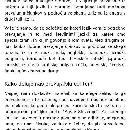
člankov poleg običajne storitve, ki vključuje prevajanje iz
našega v tuji jezik in obratno, ponujamo tudi možnost
prevajanja člankov s področja verskega turizma iz enega v
drugi tuji jezik.
Vaše je samo, da se odločite, za kateri jezik vam je potrebno
prevajanje in to med številnimi jeziki, za katere smo
specializirani, in ki jih govorijo širom sveta. Med drugim pri
nas lahko dobite prevajanje člankov s področja verskega
turizma iz in v: ruski, grški, angleški, francoski, nemški,
bolgarski, romunski kot tudi hrvaškim srbski, japonski,
kitajski, estonski, arabski, poljski, češki, norveški, švedski,
finski in še v številne druge.
Kako deluje naš prevajalski center?
Najprej nam dostavite material, za katerega želite, da ga
prevedemo, in to na enega od navedenih načinov: osebno,
po elektronski pošti ali pa po kurirski službi oziroma s
priporočeno pošiljko preko "Pošte Slovenije". Za katerega
koli od navedenih načinov pošiljanja se odločite, imejte na
umu, da nam članke, za katere želite, da jih prevedemo,
lahko dostavite na naslov poslovalnice v Kopru.