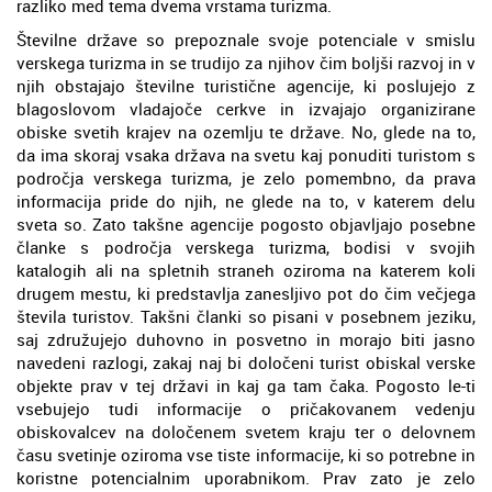
razliko med tema dvema vrstama turizma.
Številne države so prepoznale svoje potenciale v smislu
verskega turizma in se trudijo za njihov čim boljši razvoj in v
njih obstajajo številne turistične agencije, ki poslujejo z
blagoslovom vladajoče cerkve in izvajajo organizirane
obiske svetih krajev na ozemlju te države. No, glede na to,
da ima skoraj vsaka država na svetu kaj ponuditi turistom s
področja verskega turizma, je zelo pomembno, da prava
informacija pride do njih, ne glede na to, v katerem delu
sveta so. Zato takšne agencije pogosto objavljajo posebne
članke s področja verskega turizma, bodisi v svojih
katalogih ali na spletnih straneh oziroma na katerem koli
drugem mestu, ki predstavlja zanesljivo pot do čim večjega
števila turistov. Takšni članki so pisani v posebnem jeziku,
saj združujejo duhovno in posvetno in morajo biti jasno
navedeni razlogi, zakaj naj bi določeni turist obiskal verske
objekte prav v tej državi in kaj ga tam čaka. Pogosto le-ti
vsebujejo tudi informacije o pričakovanem vedenju
obiskovalcev na določenem svetem kraju ter o delovnem
času svetinje oziroma vse tiste informacije, ki so potrebne in
koristne potencialnim uporabnikom. Prav zato je zelo