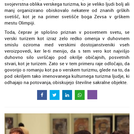
svojevrstna oblika verskega turizma, ko je veliko ljudi bolj ali
manj organizirano obiskovalo nekatere od znanih grških
svetišč, kot je na primer svetišče boga Zevsa v grškem
mestu Olimpiji.
Toda, čeprav je splošno priznan v posvetnem svetu, se
verski turizem kot izraz zelo redko omenja v duhovnem
smislu oziroma med verskimi dostojanstveniki vseh
veroizpovedi, ker le-ti menijo, da s tem vero kot najvišjo
duhovno silo uvrščajo pod okrilje običajnih, posvetnih
stvari, kot je turizem. Zato se v tem primeru raje odločajo, da
govorijo o romanju kot pa o verskem turizmu, glede na to, da
pod okriljem tako imenovanega kulturnega turizma ljudje, ki
odhajajo na potovanja, obiskujejo številne sakralne objekte.