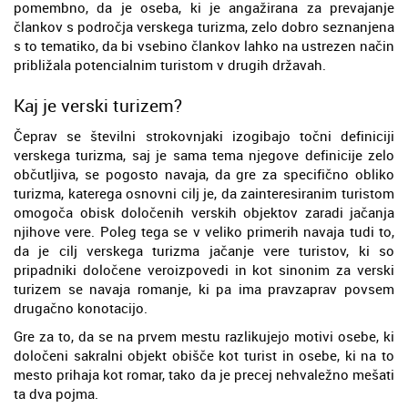
pomembno, da je oseba, ki je angažirana za prevajanje
člankov s področja verskega turizma, zelo dobro seznanjena
s to tematiko, da bi vsebino člankov lahko na ustrezen način
približala potencialnim turistom v drugih državah.
Kaj je verski turizem?
Čeprav se številni strokovnjaki izogibajo točni definiciji
verskega turizma, saj je sama tema njegove definicije zelo
občutljiva, se pogosto navaja, da gre za specifično obliko
turizma, katerega osnovni cilj je, da zainteresiranim turistom
omogoča obisk določenih verskih objektov zaradi jačanja
njihove vere. Poleg tega se v veliko primerih navaja tudi to,
da je cilj verskega turizma jačanje vere turistov, ki so
pripadniki določene veroizpovedi in kot sinonim za verski
turizem se navaja romanje, ki pa ima pravzaprav povsem
drugačno konotacijo.
Gre za to, da se na prvem mestu razlikujejo motivi osebe, ki
določeni sakralni objekt obišče kot turist in osebe, ki na to
mesto prihaja kot romar, tako da je precej nehvaležno mešati
ta dva pojma.