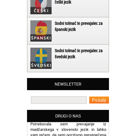
češki jezik
Sodni tolmač in prevajalec za
španski jezik
Sodni tolmač in prevajalec za
švedski jezik
Matjaž iz Ajdovščine:
Lahko pohvalim vse zaposlene v Akademiji
NEWSLETTER
Oxford, ker so resnično profesionalni in
prevajalske storitve opravljajo hitro in
učinkoviti.
Martina iz Bleda:
DRUGI O NAS
Potrebovala sem prevajanje iz
madžarskega v slovenski jezik in lahko
vam rečem, da sem pozitivno presenečena
nad hitrostjo in kakovostjo storitve