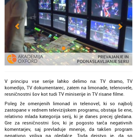
V principu vse serije lahko delimo na: TV dramo, TV
komedijo, TV dokumentarec, zatem na limonade, telenovele,
resničnostni šov kot tudi TV miniserije in TV risane filme.
Poleg že omenjenih limonad in telenovel, ki so najbolj
zastopane v rednem televizijskem programu, obstaja še ene,
relativno mlada kategorija serij, ki je danes precej gledana.
Gre za resničnostni šov, ki je pogosto tarča negativnih
komentarjev, saj prevladuje mnenje, da takšen program
negativno vpliva na gledalce. Toda dejstvo je, da so