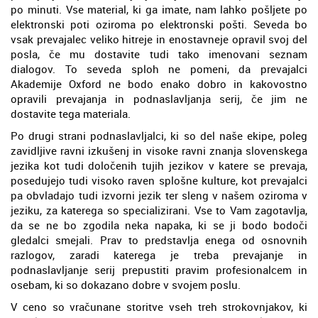
po minuti. Vse material, ki ga imate, nam lahko pošljete po
elektronski poti oziroma po elektronski pošti. Seveda bo
vsak prevajalec veliko hitreje in enostavneje opravil svoj del
posla, če mu dostavite tudi tako imenovani seznam
dialogov. To seveda sploh ne pomeni, da prevajalci
Akademije Oxford ne bodo enako dobro in kakovostno
opravili prevajanja in podnaslavljanja serij, če jim ne
dostavite tega materiala.
Po drugi strani podnaslavljalci, ki so del naše ekipe, poleg
zavidljive ravni izkušenj in visoke ravni znanja slovenskega
jezika kot tudi določenih tujih jezikov v katere se prevaja,
posedujejo tudi visoko raven splošne kulture, kot prevajalci
pa obvladajo tudi izvorni jezik ter sleng v našem oziroma v
jeziku, za katerega so specializirani. Vse to Vam zagotavlja,
da se ne bo zgodila neka napaka, ki se ji bodo bodoči
gledalci smejali. Prav to predstavlja enega od osnovnih
razlogov, zaradi katerega je treba prevajanje in
podnaslavljanje serij prepustiti pravim profesionalcem in
osebam, ki so dokazano dobre v svojem poslu.
V ceno so vračunane storitve vseh treh strokovnjakov, ki