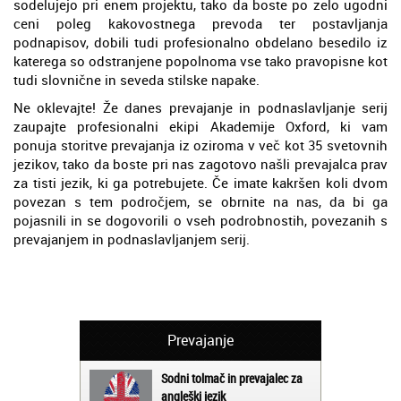
sodelujejo pri enem projektu, tako da boste po zelo ugodni
ceni poleg kakovostnega prevoda ter postavljanja
podnapisov, dobili tudi profesionalno obdelano besedilo iz
katerega so odstranjene popolnoma vse tako pravopisne kot
tudi slovnične in seveda stilske napake.
Ne oklevajte! Že danes prevajanje in podnaslavljanje serij
zaupajte profesionalni ekipi Akademije Oxford, ki vam
ponuja storitve prevajanja iz oziroma v več kot 35 svetovnih
jezikov, tako da boste pri nas zagotovo našli prevajalca prav
za tisti jezik, ki ga potrebujete. Če imate kakršen koli dvom
povezan s tem področjem, se obrnite na nas, da bi ga
pojasnili in se dogovorili o vseh podrobnostih, povezanih s
prevajanjem in podnaslavljanjem serij.
Prevajanje
Sodni tolmač in prevajalec za
angleški jezik