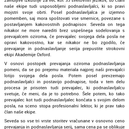
zavidljive izkušnje za več kot 35 svetovnih jezikov, so člani
naše ekipe tudi usposobljeni podnaslavljalci, ki so pravi
mojstri svoje obrti. Posel podnaslavljalca je izjemno
pomemben, saj mora spoštovati vse smernice, povezane s
postavljanjem kakovostnih podnapisov. Seveda on tega
nikakor ne more narediti brez uspešnega sodelovanja s
prevajalcem oziroma, če prevajalec svojega dela posla ne
opravi kakovostno, kar se nikakor ne bo zgodilo, če
prevajanje in podnaslavljanje serija prepustite strokovni
ekipi Akademije Oxford.
V osnovi postopek prevajanja oziroma podnaslavljanja
pomeni, da se po prejemu materiala najprej naši prevajalci
lotijo svojega dela posla. Potem posel prevzemajo
podnaslavljalci in postavijo podnapise, toda v tem delu
procesa je prisoten tudi prevajalec, ki podnaslavljalcu
svetuje, če meni, da je to potrebno. Šele potem, ko tako
prevajalec kot tudi podnaslavljalec končata s svojim delom
posla, na sceno stopa profesionalni lektor, ki je prav tako
član naše ekipe.
Seveda so vse tri vrste storitev vračunane v osnovno ceno
prevajanja in podnaslavljanja serij, sama cena pa se oblikuje