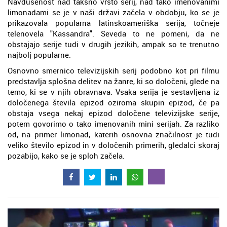
Navdušenost nad takšno vrsto serij, nad tako imenovanimi
limonadami se je v naši državi začela v obdobju, ko se je
prikazovala popularna latinskoameriška serija, točneje
telenovela "Kassandra". Seveda to ne pomeni, da ne
obstajajo serije tudi v drugih jezikih, ampak so te trenutno
najbolj popularne.
Osnovno smernico televizijskih serij podobno kot pri filmu
predstavlja splošna delitev na žanre, ki so določeni, glede na
temo, ki se v njih obravnava. Vsaka serija je sestavljena iz
določenega števila epizod oziroma skupin epizod, če pa
obstaja vsega nekaj epizod določene televizijske serije,
potem govorimo o tako imenovanih mini serijah. Za razliko
od, na primer limonad, katerih osnovna značilnost je tudi
veliko število epizod in v določenih primerih, gledalci skoraj
pozabijo, kako se je sploh začela.