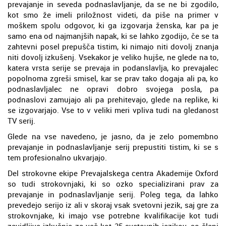
prevajanje in seveda podnaslavljanje, da se ne bi zgodilo,
kot smo že imeli priložnost videti, da piše na primer v
moškem spolu odgovor, ki ga izgovarja ženska, kar pa je
samo ena od najmanjših napak, ki se lahko zgodijo, če se ta
zahtevni posel prepušča tistim, ki nimajo niti dovolj znanja
niti dovolj izkušenj. Vsekakor je veliko hujše, ne glede na to,
katera vrsta serije se prevaja in podanslavlja, ko prevajalec
popolnoma zgreši smisel, kar se prav tako dogaja ali pa, ko
podnaslavljalec ne opravi dobro svojega posla, pa
podnaslovi zamujajo ali pa prehitevajo, glede na replike, ki
se izgovarjajo. Vse to v veliki meri vpliva tudi na gledanost
TV serij.
Glede na vse navedeno, je jasno, da je zelo pomembno
prevajanje in podnaslavljanje serij prepustiti tistim, ki se s
tem profesionalno ukvarjajo.
Del strokovne ekipe Prevajalskega centra Akademije Oxford
so tudi strokovnjaki, ki so ozko specializirani prav za
prevajanje in podnaslavljanje serij. Poleg tega, da lahko
prevedejo serijo iz ali v skoraj vsak svetovni jezik, saj gre za
strokovnjake, ki imajo vse potrebne kvalifikacije kot tudi