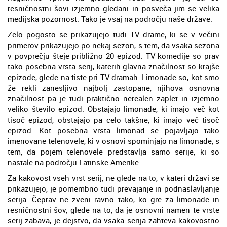
resničnostni šovi izjemno gledani in posveča jim se velika
medijska pozornost. Tako je vsaj na področju naše države.
Zelo pogosto se prikazujejo tudi TV drame, ki se v večini
primerov prikazujejo po nekaj sezon, s tem, da vsaka sezona
v povprečju šteje približno 20 epizod. TV komedije so prav
tako posebna vrsta serij, katerih glavna značilnost so krajše
epizode, glede na tiste pri TV dramah. Limonade so, kot smo
že rekli zanesljivo najbolj zastopane, njihova osnovna
značilnost pa je tudi praktično nerealen zaplet in izjemno
veliko število epizod. Obstajajo limonade, ki imajo več kot
tisoč epizod, obstajajo pa celo takšne, ki imajo več tisoč
epizod. Kot posebna vrsta limonad se pojavljajo tako
imenovane telenovele, ki v osnovi spominjajo na limonade, s
tem, da pojem telenovele predstavlja samo serije, ki so
nastale na področju Latinske Amerike.
Za kakovost vseh vrst serij, ne glede na to, v kateri državi se
prikazujejo, je pomembno tudi prevajanje in podnaslavljanje
serija. Čeprav ne zveni ravno tako, ko gre za limonade in
resničnostni šov, glede na to, da je osnovni namen te vrste
serij zabava, je dejstvo, da vsaka serija zahteva kakovostno